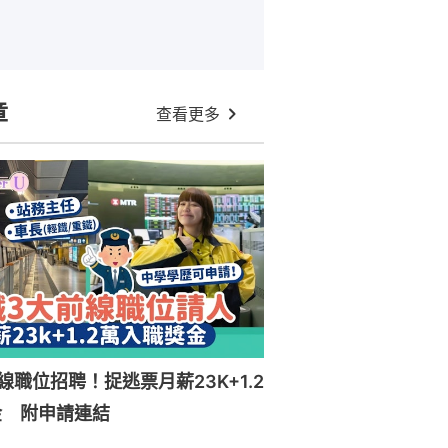
章
查看更多
線職位招聘！捉逃票月薪23K+1.2
金 附申請連結