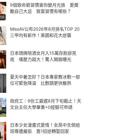
9個致命窮習慣害你變月光族 愛獎
勵自己大忌 致富習慣有哪些？
:56
MissAV公布2026年8月排名TOP 20
三甲均有新作！美園和花大逆襲
日本頭牌陪酒女月入15萬存款卻見
底 嘆壓力超大！驚人開銷曝光
夏天中暑怎好？日本專家教冰敷一部
位可緊急降温 比敷頸更快散熱
政府工｜9份工最遲8月下旬截止！天
文台主任大學畢業+0經驗可申請
日本少女漫畫式愛情！女高中生倒追
班導遭嚴拒 靠1招逆轉娶回家