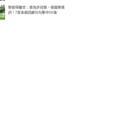
黎彼得離世｜曾為許冠傑、張國榮填
詞！7首金曲回顧句句擊中00後