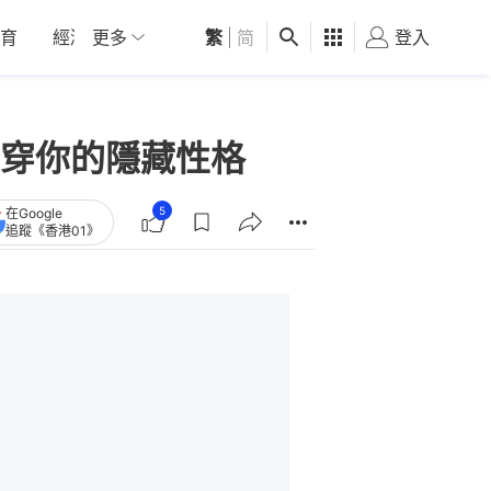
育
經濟
更多
01深圳
繁
觀點
|
简
健康
好食玩飛
登入
女
穿你的隱藏性格
5
在Google
追蹤《香港01》