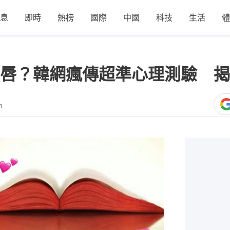
息
即時
熱榜
國際
中國
科技
生活
體
唇？韓網瘋傳超準心理測驗 揭
1