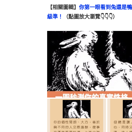
【相關圖輯】
你第一眼看到兔還是鴨
級準！
（點圖放大瀏覽👇👇👇）