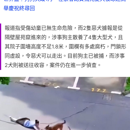
舉慶祝終尋回
報道指受傷幼童已無生命危險，而2隻惡犬據報是從
隔壁屋苑竄進來的，涉事狗主散養了4隻大型犬，且
其院子圍墻高度不足1.8米，圍欄有多處腐朽，門鎖形
同虛設，令惡犬可以走出。目前狗主已被捕，而涉事
2犬則被送往收容，案件仍在進一步偵查。