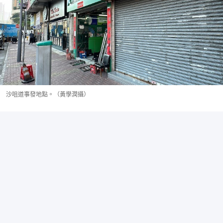
沙咀道事發地點。（黃學潤攝）