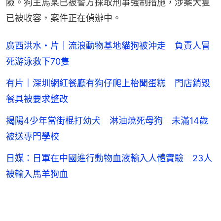
險。狗主馬某已被警方採取刑事強制措施，涉案犬隻
已被收容，案件正在偵辦中。
廣西洪水・片｜流浪動物基地貓狗被沖走 負責人冒
死游泳救下70隻
有片｜深圳網紅餐廳有狗仔爬上枱聞蛋糕 門店銷毀
餐具被要求整改
揭陽4少年當街棍打幼犬 淋油燒死母狗 未滿14歲
被送專門學校
日媒：日軍在中國進行動物血液輸入人體實驗 23人
被輸入馬羊狗血