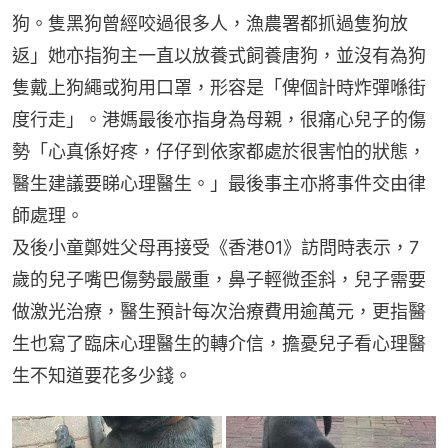
狗。隻黑狗曾經咬過很多人，漁農署都抓過隻狗放
返」她亦指狗主一直以放養式飼養唐狗，並沒有為狗
隻戴上狗繩或狗用口罩，形容是「俾個計時炸彈喺街
度行走」。港媽最後亦指身為母親，很痛心兒子的傷
勢「心真係好疼，仔仔到依家都處於很害怕的狀態，
醫生建議要睇心理醫生。」最後事主亦將事件交由律
師處理。
及後小童鄭姓父母再接受《香港01》訪問時表示，7
歲的兒子嘴巴傷勢最嚴重，鼻子輕微歪斜，兒子需要
做激光治療，醫生預計每次治療費用逾萬元，更指醫
生也寫了臨床心理醫生的轉介信，擔憂兒子看心理醫
生不知道要花多少錢。