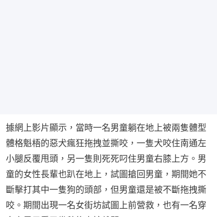
據網上影片顯示，當時一名男童躺在地上被兩隻體型
體格魁梧的惡犬瘋狂拖拽並撕咬，一隻犬咬住南通左
小腿反覆甩頭，另一隻則死死叼住男童右膝上方。男
童的女性長輩也趴在地上，試圖搶回男童，期間她不
斷擊打其中一隻狗的頭部，但男童還是被不斷拖拽撕
咬。期間出現一名女街坊試圖上前營救，也有一名穿