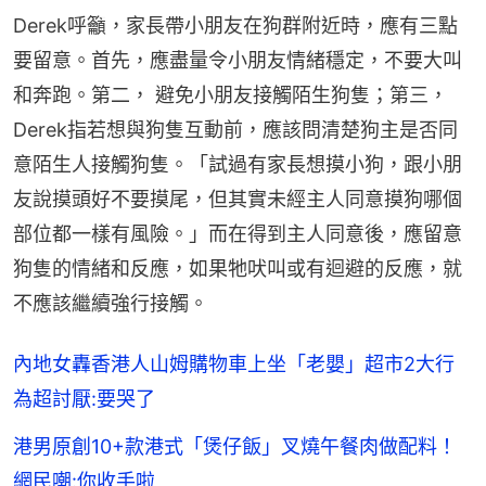
Derek呼籲，家長帶小朋友在狗群附近時，應有三點
要留意。首先，應盡量令小朋友情緒穩定，不要大叫
和奔跑。第二， 避免小朋友接觸陌生狗隻；第三，
Derek指若想與狗隻互動前，應該問清楚狗主是否同
意陌生人接觸狗隻。「試過有家長想摸小狗，跟小朋
友說摸頭好不要摸尾，但其實未經主人同意摸狗哪個
部位都一樣有風險。」而在得到主人同意後，應留意
狗隻的情緒和反應，如果牠吠叫或有迴避的反應，就
不應該繼續強行接觸。
內地女轟香港人山姆購物車上坐「老嬰」超市2大行
為超討厭:要哭了
港男原創10+款港式「煲仔飯」叉燒午餐肉做配料！
網民嘲:你收手啦