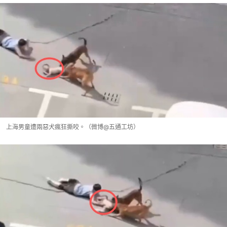
上海男童遭兩惡犬瘋狂撕咬。（微博@五通工坊）