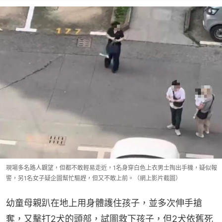
現場多名路人觀望，但都不敢輕易走近，1名身穿白色上衣男士掏出手機，疑似報
警，另1名女子疑企圖幫忙驅趕，但又不敢上前。（網上影片截圖）
幼童母親趴在地上用身體護住孩子，並多次伸手搶
奪，又擊打2犬的頭部，試圖救下孩子，但2犬依舊死