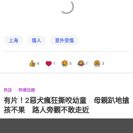
上海
傷人
意外受傷
6
1
5
1
3
熱話
熱爆話題
有片！2惡犬瘋狂撕咬幼童 母親趴地搶
孩不果 路人旁觀不敢走近