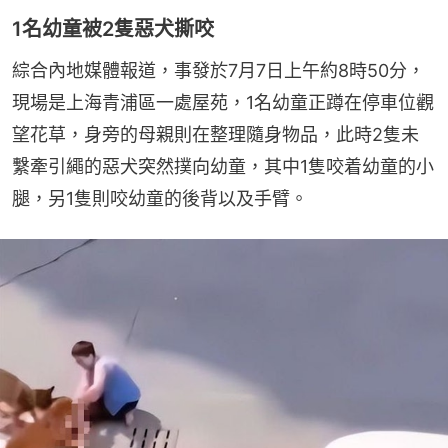
1名幼童被2隻惡犬撕咬
綜合內地媒體報道，事發於7月7日上午約8時50分，
現場是上海青浦區一處屋苑，1名幼童正蹲在停車位觀
望花草，身旁的母親則在整理隨身物品，此時2隻未
繫牽引繩的惡犬突然撲向幼童，其中1隻咬着幼童的小
腿，另1隻則咬幼童的後背以及手臂。