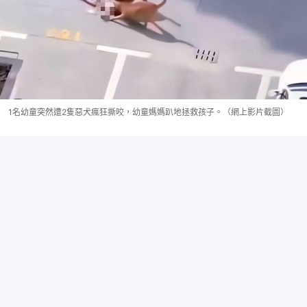
1名幼童突然遭2隻惡犬瘋狂撕咬，幼童媽媽趴地拯救孩子。（網上影片截圖）