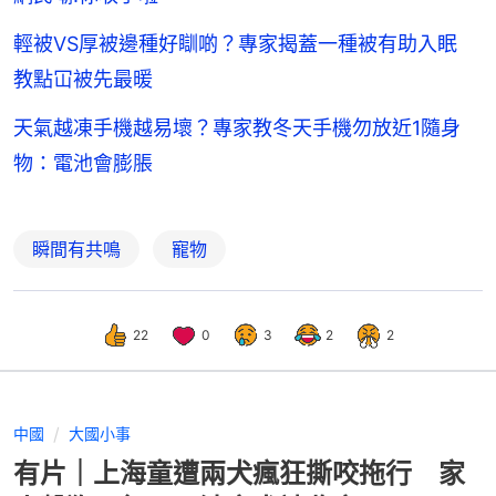
輕被VS厚被邊種好瞓啲？專家揭蓋一種被有助入眠
教點冚被先最暖
天氣越凍手機越易壞？專家教冬天手機勿放近1隨身
物：電池會膨脹
瞬間有共鳴
寵物
22
0
3
2
2
中國
大國小事
有片｜上海童遭兩犬瘋狂撕咬拖行 家