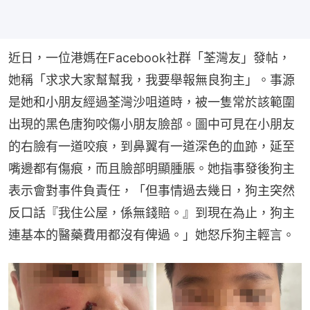
近日，一位港媽在Facebook社群「荃灣友」發帖，
她稱「求求大家幫幫我，我要舉報無良狗主」。事源
是她和小朋友經過荃灣沙咀道時，被一隻常於該範圍
出現的黑色唐狗咬傷小朋友臉部。圖中可見在小朋友
的右臉有一道咬痕，到鼻翼有一道深色的血跡，延至
嘴邊都有傷痕，而且臉部明顯腫脹。她指事發後狗主
表示會對事件負責任，「但事情過去幾日，狗主突然
反口話『我住公屋，係無錢賠。』到現在為止，狗主
連基本的醫藥費用都沒有俾過。」她怒斥狗主輕言。