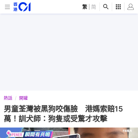
繁
|
简
熱話
開罐
男童荃灣被黑狗咬傷臉 港媽索賠15
萬！訓犬師：狗隻或受驚才攻擊