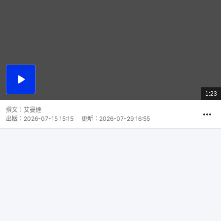
播
放
1:23
總
影
共
片
時
撰文：
艾曼達
間
出版：
2026-07-15 15:15
更新：
2026-07-29 16:55