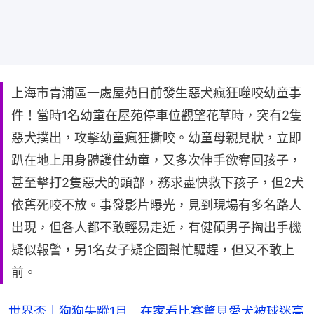
上海市青浦區一處屋苑日前發生惡犬瘋狂噬咬幼童事
件！當時1名幼童在屋苑停車位觀望花草時，突有2隻
惡犬撲出，攻擊幼童瘋狂撕咬。幼童母親見狀，立即
趴在地上用身體護住幼童，又多次伸手欲奪回孩子，
甚至擊打2隻惡犬的頭部，務求盡快救下孩子，但2犬
依舊死咬不放。事發影片曝光，見到現場有多名路人
出現，但各人都不敢輕易走近，有健碩男子掏出手機
疑似報警，另1名女子疑企圖幫忙驅趕，但又不敢上
前。
世界盃｜狗狗失蹤1月 在家看比賽驚見愛犬被球迷高