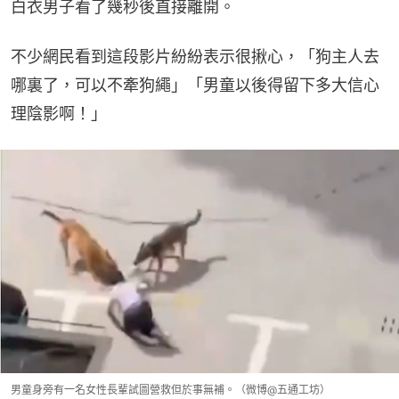
白衣男子看了幾秒後直接離開。
不少網民看到這段影片紛紛表示很揪心，「狗主人去
哪裏了，可以不牽狗繩」「男童以後得留下多大信心
理陰影啊！」
男童身旁有一名女性長輩試圖營救但於事無補。（微博@五通工坊）