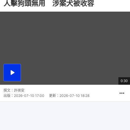
人擊狗頭無用 涉案犬被收容
播
放
0:30
總
影
共
片
時
撰文：
許祺安
間
出版：
2026-07-10 17:00
更新：
2026-07-10 18:28