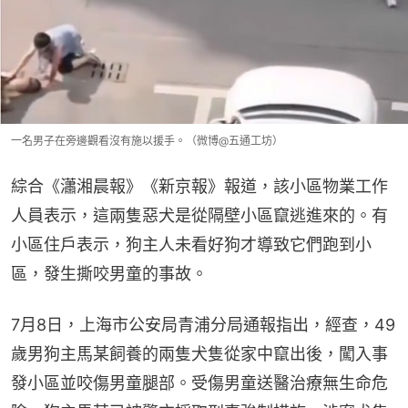
一名男子在旁邊觀看沒有施以援手。（微博@五通工坊）
綜合《瀟湘晨報》《新京報》報道，該小區物業工作
人員表示，這兩隻惡犬是從隔壁小區竄逃進來的。有
小區住戶表示，狗主人未看好狗才導致它們跑到小
區，發生撕咬男童的事故。
7月8日，上海市公安局青浦分局通報指出，經查，49
歲男狗主馬某飼養的兩隻犬隻從家中竄出後，闖入事
發小區並咬傷男童腿部。受傷男童送醫治療無生命危