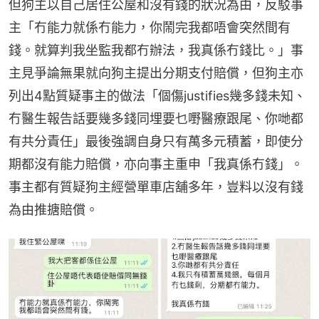
但狗主以自己居住公屋和沒有錢的狀況為由，反駁事
主「冇能力就係冇能力，你鬧完我都唔會突然間有
錢。就算判我坐監我都冇辦法，我真係冇錢比。」事
主見爭論無果就向狗主提出分期支付賠償，但狗主亦
列出4點質疑事主的做法「個傷justifies幾多錢未知、
冇醫生報告話要幾多錢同埋要乜嘢醫療跟尾、你哋都
有共分責任」最後強調自身只有萬多元積蓄，即使分
期都沒有能力賠償，亦向事主重申「我真係冇錢」。
事主都有質疑狗主經營單車店舖多年，豈料以沒有錢
為由推搪賠償。