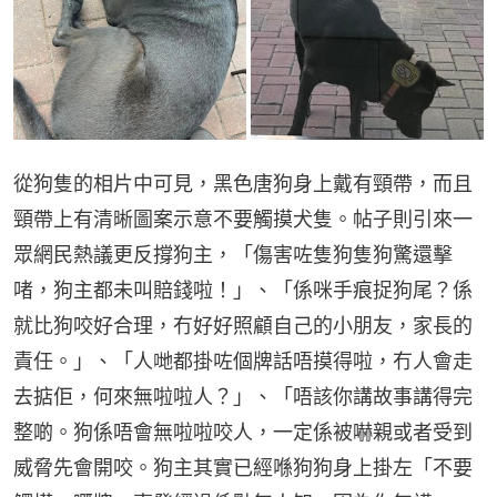
從狗隻的相片中可見，黑色唐狗身上戴有頸帶，而且
頸帶上有清晰圖案示意不要觸摸犬隻。帖子則引來一
眾網民熱議更反撐狗主，「傷害咗隻狗隻狗驚還擊
啫，狗主都未叫賠錢啦！」、「係咪手痕捉狗尾？係
就比狗咬好合理，冇好好照顧自己的小朋友，家長的
責任。」、「人哋都掛咗個牌話唔摸得啦，冇人會走
去掂佢，何來無啦啦人？」、「唔該你講故事講得完
整啲。狗係唔會無啦啦咬人，一定係被嚇親或者受到
威脅先會開咬。狗主其實已經喺狗狗身上掛左「不要