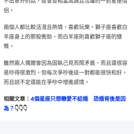
不出意外的話，這會是相當高調且活躍的一對星座情
侶。
兩個人都比較活潑且熱情，喜歡玩樂。獅子座喜歡白
羊座身上的那股衝勁，而白羊座則喜歡獅子座的慷
慨。
雖然兩人偶爾會因為固執己見而鬧矛盾，而且還很容
易吵得很激烈，但每次爭吵後這一對都能很快和好，
而且説不定還能在爭吵中增進感情。
相關文章：
4個星座只想戀愛不結婚　恐婚背後是因
為？
👇👇👇