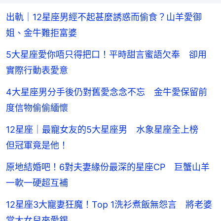
出軌｜12星座男經不起甚麼誘惑而偷食？山羊愛御
姐、金牛難拒富婆
5大星座愛你唔只得把口！平時甜言蜜語欠奉 卻用
實際行動表愛意
4大星座男分手後仍對舊愛念念不忘 金牛愛保留前
度信物偷偷緬懷
12星座｜最寵女友的5大星座男 水象星座全上榜
但冠軍竟是他！
原地結婚吧！6對夫妻緣份最深的星座CP 巨蟹山羊
一軟一硬超互補
12星座3大寵妻狂魔！Top 1洗衫煮飯無怨言 將老婆
當大女兒來愛錫