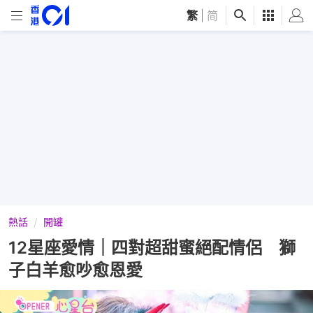
繁
|
简
熱話
開罐
12星座愛情｜四對超甜蜜絕配情侶 獅
子白羊愈吵愈恩愛