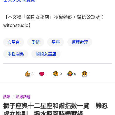
【本文獲「鬧鬧女巫店」授權轉載，微信公眾號：
witchstudio】
心星台
愛情
星座
運程命理
兩性關係
鬧鬧女巫店
3
1
0
0
0
熱話
熱爆話題
獅子座與十二星座和諧指數一覽 難忍
處女挑剔 遇水瓶隨時變孽緣