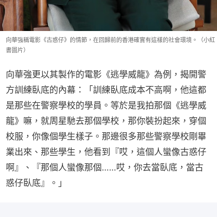
向華強稱電影《古惑仔》的情節，在回歸前的香港確實有這樣的社會環境。（小紅
書圖片）
向華強更以其製作的電影《逃學威龍》為例，揭開警
方訓練臥底的內幕：「訓練臥底成本不高啊，他這都
是那些在警察學校的學員。等於是我拍那個《逃學威
龍》嘛，就周星馳去那個學校，那你裝扮起來，穿個
校服，你像個學生樣子。那邊很多那些警察學校剛畢
業出來、那些學生，他看到『哎，這個人蠻像古惑仔
啊』、『那個人蠻像那個……哎，你去當臥底，當古
惑仔臥底』。」