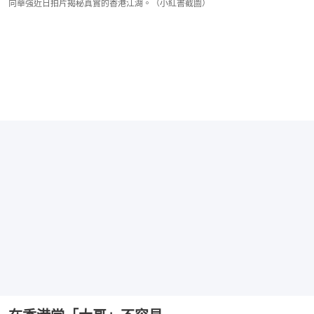
向華強近日拍片揭秘真實的香港江湖。（小紅書截圖）