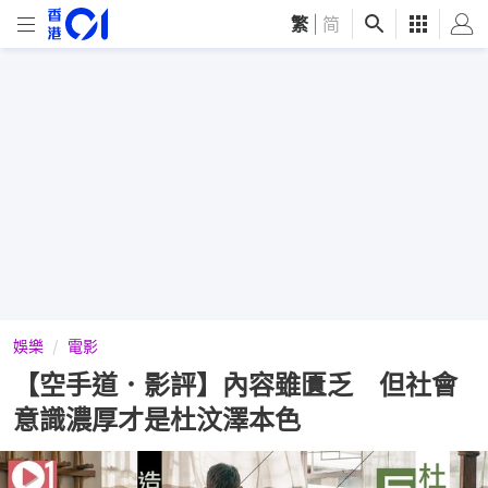
繁
|
简
娛樂
電影
【空手道．影評】內容雖匱乏 但社會
意識濃厚才是杜汶澤本色