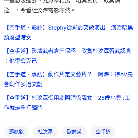
一些想法進去。九方皋相馬「略其玄黃，取其儁
逸」，今看杜汶澤電影亦然。
【空手道．影評】Stephy從影最突破演出 演活暗黑
頹廢型港女
【空手道】影壇武者倉田保昭 欣賞杜汶澤習武認真
︰他學會克己
【空手道．專訪】動作片定文藝片？ 阿澤：得AV先
會動作多過文戲
【空手道】杜汶澤御用劇照師係靚女 28歲小雲 :工
作就是單打獨鬥
鄧麗欣
杜汶澤
歐錦棠
空手道