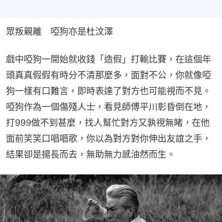
眾叛親離　啞狗亦是杜汶澤
戲中啞狗一開始就收錢「造假」打輸比賽，在這個年
頭真真假假有時分不清那麼多，面對不公，你就像啞
狗一樣有口難言，即時表達了對方也可能視而不見。
啞狗作為一個傷殘人士，看見師傅平川彰昏倒在地，
打999做不到甚麼，找人幫忙對方又孰視無睹，在他
面前笑笑口唱唱歌，你以為對方對你伸出友誼之手，
結果卻是揚長而去，無助無力感油然而生。