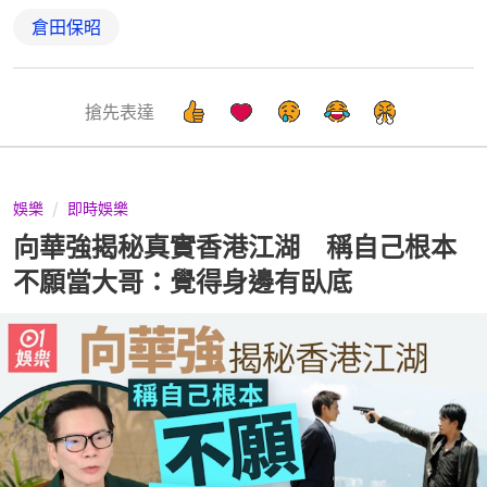
倉田保昭
搶先表達
娛樂
即時娛樂
向華強揭秘真實香港江湖 稱自己根本
不願當大哥：覺得身邊有臥底