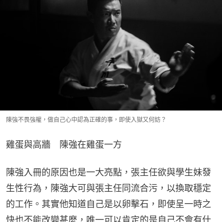
陳強不畏強權，做自己心中認為正確的事，即使入獄又何妨？
雞蛋與高牆　陳強在雞蛋一方
陳強入冊的原因也是一大亮點，張主任欲與學生妹發
生性行為，陳強大可與張主任同流合污，以換取穩定
的工作。其實他知道自己是以卵擊石，即使呈一時之
快也不能改變甚麼，唯一可以肯定的是自己不會有什