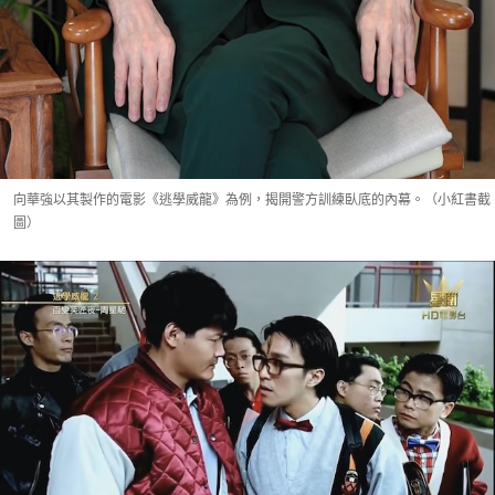
向華強以其製作的電影《逃學威龍》為例，揭開警方訓練臥底的內幕。（小紅書截
圖）