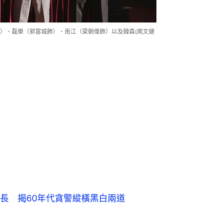
）、磊樂（郭富城飾）、南江（梁朝偉飾）以及韓森(周文健
長　揭60年代貪警縱橫黑白兩道