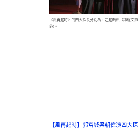
《風再起時》的四大探長分別為，左起顏洪（譚耀文飾
飾)。
【風再起時】郭富城梁朝偉演四大探