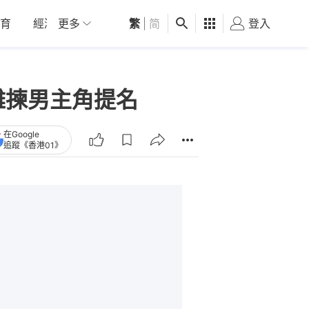
育
經濟
更多
01深圳
繁
觀點
|
简
健康
好食玩飛
登入
女
難揀男主角提名
在Google
追蹤《香港01》