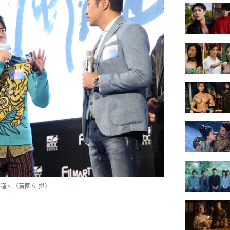
謹。（黃國立 攝）