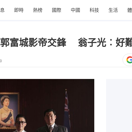
息
即時
熱榜
國際
中國
科技
生活
體
偉郭富城影帝交鋒 翁子光︰好
20