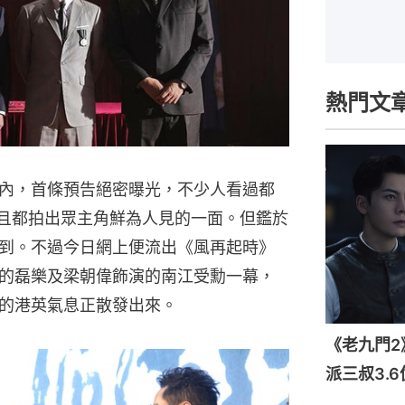
熱門文
內，首條預告絕密曝光，不少人看過都
而且都拍出眾主角鮮為人見的一面。但鑑於
到。不過今日網上便流出《風再起時》
的磊樂及梁朝偉飾演的南江受勳一幕，
的港英氣息正散發出來。
《老九門
派三叔3.