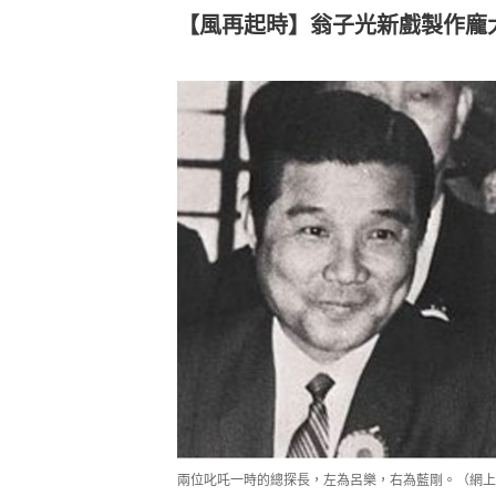
【風再起時】翁子光新戲製作龐
兩位叱吒一時的總探長，左為呂樂，右為藍剛。（網上