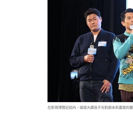
在影視博覽記招內，城城大讚翁子光對劇本和畫面的嚴