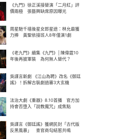
《九門》徐正溪接替演「二月紅」評
價兩極 張藝興缺席原因曝光
周星馳千禧後星女郎星途：林允最獲
力捧 黃聖依接班人8年僅演1劇
《老九門》續集《九門》│陳偉霆10
年後再披軍裝 為何無人替代？
吳謹言新劇 《江山為聘》改名《御廷
謠》！拆解古裝劇過審3大玄機
法治大劇《重器》8.10首播 官方加
持會否墮入「說教魔咒」成焦點
吳謹言《御廷謠》獲網民封「古代版
反黑風暴」 查官商勾結惹共鳴