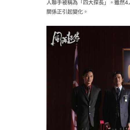
人聯手被稱為「四大探長」。雖然4
關係正引起變化。