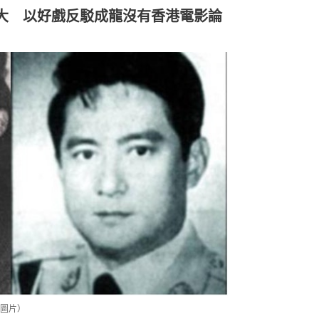
大 以好戲反駁成龍沒有香港電影論
圖片）