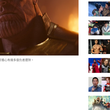
都好擔心有幾多復仇者遭殃。
01