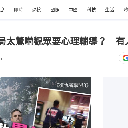
息
即時
熱榜
國際
中國
科技
生活
體
局太驚嚇觀眾要心理輔導？ 有
11