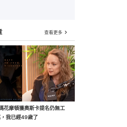
章
查看更多
森瑪花摩頓獲奧斯卡提名仍無工
，我已經49歲了