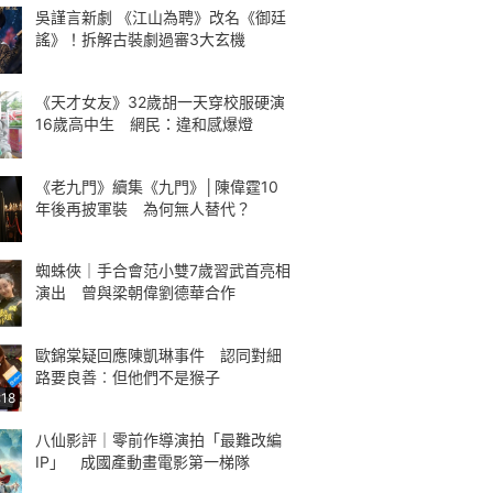
吳謹言新劇 《江山為聘》改名《御廷
謠》！拆解古裝劇過審3大玄機
《天才女友》32歲胡一天穿校服硬演
16歲高中生 網民：違和感爆燈
《老九門》續集《九門》│陳偉霆10
年後再披軍裝 為何無人替代？
蜘蛛俠｜手合會范小雙7歲習武首亮相
演出 曾與梁朝偉劉德華合作
歐錦棠疑回應陳凱琳事件 認同對細
路要良善︰但他們不是猴子
:18
八仙影評｜零前作導演拍「最難改編
IP」 成國產動畫電影第一梯隊