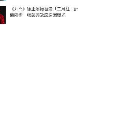
《九門》徐正溪接替演「二月紅」評
價兩極 張藝興缺席原因曝光