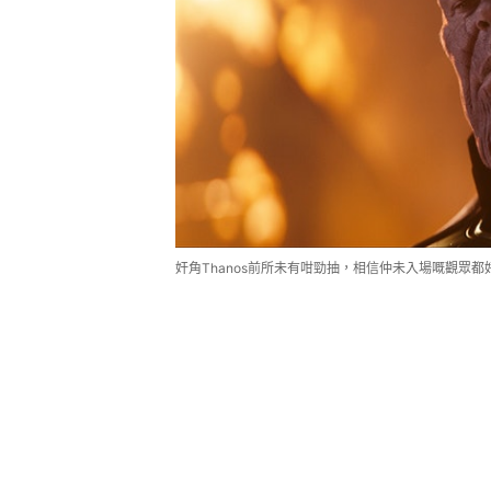
奸角Thanos前所未有咁勁抽，相信仲未入場嘅觀眾