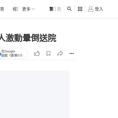
育
經濟
更多
01深圳
繁
觀點
|
简
健康
好食玩飛
登入
女
人激動暈倒送院
在Google
追蹤《香港01》