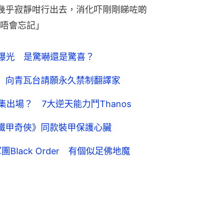
幾乎寂靜咁行出去，消化吓剛剛睇咗啲
唔會忘記」
曝光 是驚嚇還是驚喜？
 向青瓦台請願永久禁制翻譯家
l下集出場？ 7大逆天能力鬥Thanos
鐵甲奇俠》同款裝甲保護心臟
Black Order 有個似足佛地魔