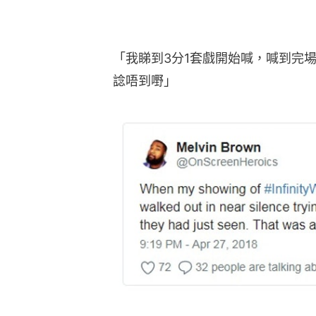
「我睇到3分1套戲開始喊，喊到完
諗唔到嘢」