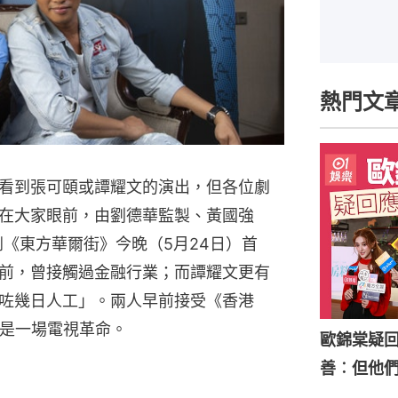
熱門文
看到張可頤或譚耀文的演出，但各位劇
在大家眼前，由劉德華監製、黃國強
劇《東方華爾街》今晚（5月24日）首
前，曾接觸過金融行業；而譚耀文更有
咗幾日人工」。兩人早前接受《香港
》是一場電視革命。
歐錦棠疑
善︰但他