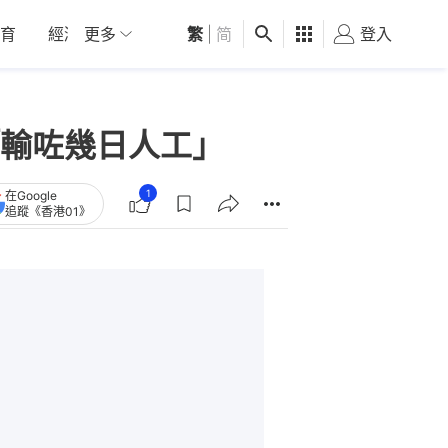
育
經濟
更多
01深圳
繁
觀點
|
简
健康
好食玩飛
登入
女
輸咗幾日人工」
1
在Google
追蹤《香港01》