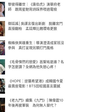
黎彼得離世｜《唐伯虎》演華府老
師 跟周星馳背詩踩界唔過電檢
御廷謠│吳謹言復出新劇 脫離宮鬥
直接翻枱 孟廷輝比魏瓔珞更狠
蜘蛛俠英雄重生｜導演澄清成家班沒
參與 真打呈現另類打鬥風格
《毛骨悚然的戀愛》邕聖祐是誰？名
字怎麼讀？全網為他失戀心疼！
《HOPE：逆襲希望港》成韓國今夏
最賣座電影！BTS田柾國直言震撼
:43
《老九門》續集《九門》│陳偉霆10
年後再披軍裝 為何無人替代？