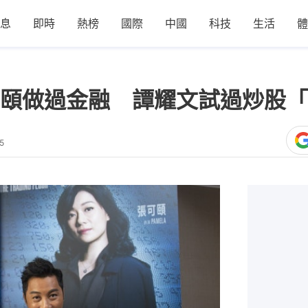
息
即時
熱榜
國際
中國
科技
生活
體
頤做過金融 譚耀文試過炒股「
5