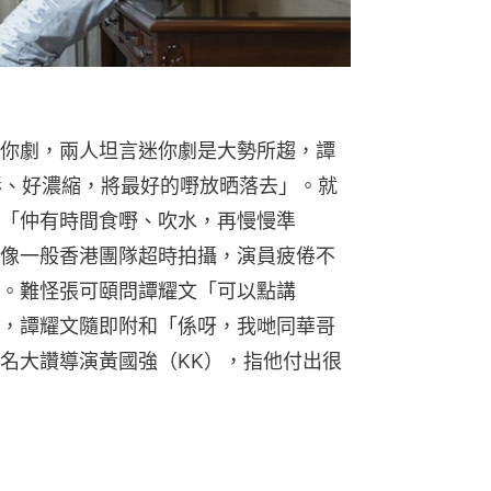
你劇，兩人坦言迷你劇是大勢所趨，譚
好精彩、好濃縮，將最好的嘢放晒落去」。就
「仲有時間食嘢、吹水，再慢慢準
像一般香港團隊超時拍攝，演員疲倦不
。難怪張可頤問譚耀文「可以點講
，譚耀文隨即附和「係呀，我哋同華哥
名大讚導演黃國強（KK），指他付出很