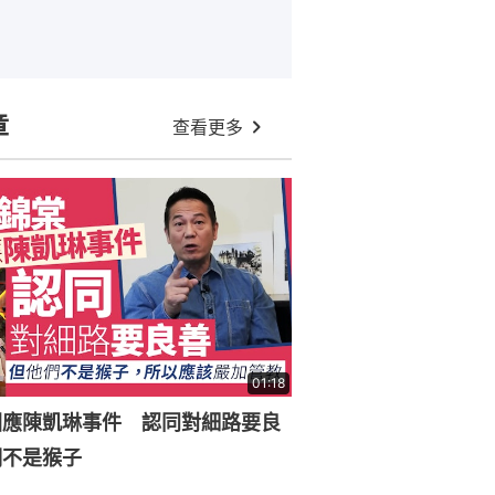
章
查看更多
01:18
回應陳凱琳事件 認同對細路要良
們不是猴子