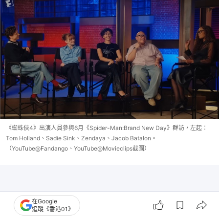
《蜘蛛俠4》出演人員參與6月《Spider-Man:Brand New Day》群訪，左起：
Tom Holland、Sadie Sink、Zendaya、Jacob Batalon。
（YouTube@Fandango、YouTube@Movieclips截圖）
在Google
追蹤《香港01》