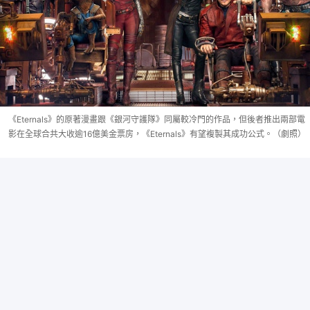
《Eternals》的原著漫畫跟《銀河守護隊》同屬較冷門的作品，但後者推出兩部電
影在全球合共大收逾16億美金票房，《Eternals》有望複製其成功公式。（劇照）