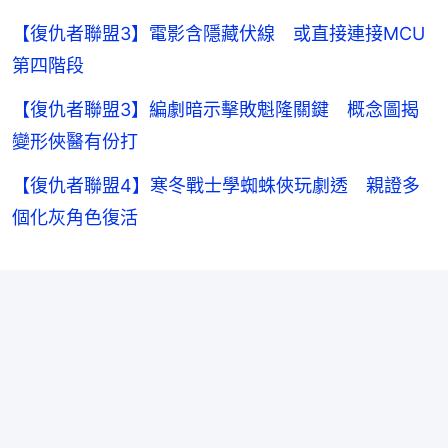
【復仇者聯盟3】電影含隱藏伏線 或直接連接MCU
第四階段
【復仇者聯盟3】編劇暗示擊敗魁隆關鍵 概念圖揭
變形俠醫有份打
【復仇者聯盟4】寒冬戰士學蜘蛛俠玩劇透 親證多
個化灰角色復活