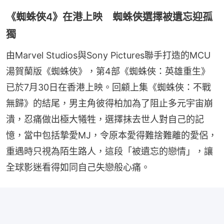
《蜘蛛俠4》在港上映 蜘蛛俠選擇被遺忘迎孤
獨
由Marvel Studios與Sony Pictures聯手打造的MCU
湯賀蘭版《蜘蛛俠》，第4部《蜘蛛俠：英雄重生》
已於7月30日在香港上映。回顧上集《蜘蛛俠：不戰
無歸》的結尾，男主角彼得柏加為了阻止多元宇宙崩
潰，忍痛做出極大犧牲，選擇抹去世人對自己的記
憶，當中包括摯愛MJ，令原本愛得難捨難離的愛侶，
重遇時只視為陌生路人，這段「被遺忘的戀情」，讓
全球影迷看得如同自己失戀般心痛。