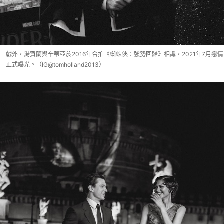
戲外，湯賀蘭與辛蒂亞於2016年合拍《蜘蛛俠：強勢回歸》相識，2021年7月戀情
正式曝光。（IG@tomholland2013）