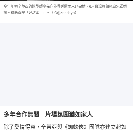
今年年初辛蒂亞的造型師率先向外界透露兩人已完婚，6月份湯賀蘭親自承認婚
訊。粉絲直呼「好甜蜜！」。（IG@zendaya）
多年合作無間 片場氛圍猶如家人
除了愛情得意，辛蒂亞與《蜘蛛俠》團隊亦建立起如