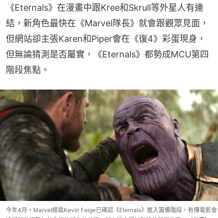
《Eternals》在漫畫中跟Kree和Skrull等外星人有連
結，新角色最快在《Marvel隊長》就會跟觀眾見面，
但網站卻主張Karen和Piper會在《復4》彩蛋現身，
但無論猜測是否屬實，《Eternals》都勢成MCU第四
階段焦點。
今年4月，Marvel總裁Kevin Feige已確認《Eternals》進入籌備階段，有傳電影會