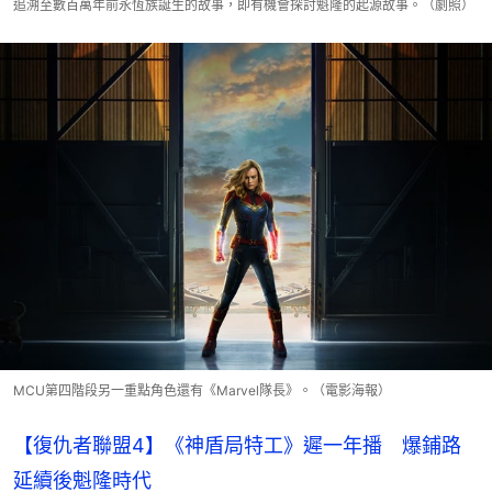
追溯至數百萬年前永恆族誕生的故事，即有機會探討魁隆的起源故事。（劇照）
MCU第四階段另一重點角色還有《Marvel隊長》。（電影海報）
【復仇者聯盟4】《神盾局特工》遲一年播 爆鋪路
延續後魁隆時代