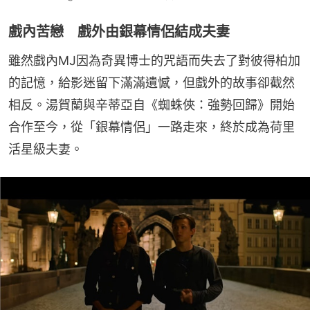
戲內苦戀 戲外由銀幕情侶結成夫妻
雖然戲內MJ因為奇異博士的咒語而失去了對彼得柏加
的記憶，給影迷留下滿滿遺憾，但戲外的故事卻截然
相反。湯賀蘭與辛蒂亞自《蜘蛛俠：強勢回歸》開始
合作至今，從「銀幕情侶」一路走來，終於成為荷里
活星級夫妻。