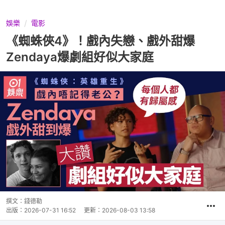
娛樂
電影
《蜘蛛俠4》！戲內失戀、戲外甜爆
Zendaya爆劇組好似大家庭
撰文：
錢德勒
出版：
2026-07-31 16:52
更新：
2026-08-03 13:58