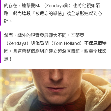
的存在，連摯愛MJ（Zendaya飾）也將他視如陌
路，戲內這段「被遺忘的戀情」讓全球影迷感到心
碎。
然而，戲外的現實發展卻大不同，辛蒂亞
（Zendaya）與湯賀蘭（Tom Holland）不僅感情穩
固，且連帶整個劇組亦建立起深厚情誼，甜翻全球影
迷！