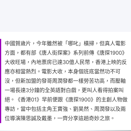
中國賀歲片，今年雖然被「哪叱」橫掃，但真人電影
方面，都有部《唐人街探案》系列前傳《唐探1900》
大收旺場，內地票房已達30億人民幣，香港上映的反
應亦相當熱烈。電影大收，本身個班底當然功不可
沒，但新加盟的發哥周潤發都一樣勞苦功高，而壓軸
一場長達3分鐘的全英語對白戲，更叫人看得拍案叫
絕。《香港01》早前便跟《唐探1900》的主創人物做
專訪，當中包括主角王寶強、劉昊然、周潤發以及兩
位導演陳思誠及戴墨，一齊分享這趟奇妙之旅。