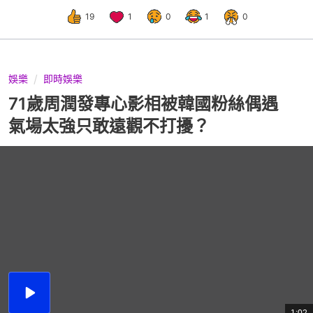
19
1
0
1
0
娛樂
即時娛樂
71歲周潤發專心影相被韓國粉絲偶遇
氣場太強只敢遠觀不打擾？
播
放
總