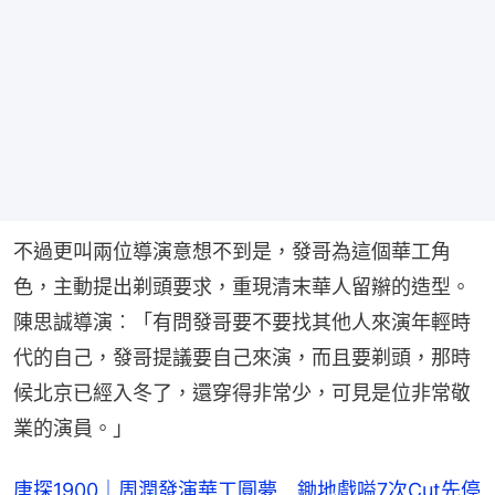
不過更叫兩位導演意想不到是，發哥為這個華工角
色，主動提出剃頭要求，重現清末華人留辮的造型。
陳思誠導演︰「有問發哥要不要找其他人來演年輕時
代的自己，發哥提議要自己來演，而且要剃頭，那時
候北京已經入冬了，還穿得非常少，可見是位非常敬
業的演員。」
唐探1900｜周潤發演華工圓夢　鋤地戲嗌7次Cut先停