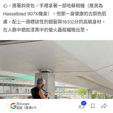
心、揹著斜背包，手裡拿著一部哈蘇相機（推測為
Hasselblad 907X機身）。他那一身健康的古銅色肌
膚，配上一頭標誌性的銀髮與183公分的高䠷身材，
在人群中猶如漆黑中的螢火蟲般耀眼出眾。
21
在Google
追蹤《香港01》