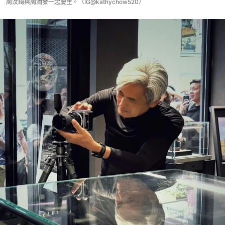
周汶錡與周潤發一起慶生。（IG@kathychow520）