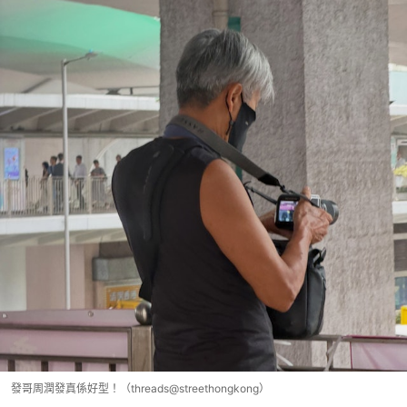
發哥周潤發真係好型！（threads@streethongkong）