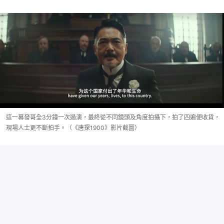
這一幕發哥全3分鐘一次過演，最終從不同鏡頭及角度拍攝下，拍了四遍便收貨，
現場人士更不斷拍手。（《唐探1900》影片截圖）