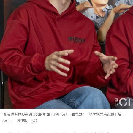
劉昊然看見發哥講英文的場面，心中泛起一個念頭︰「很想把之前的戲重拍一
遍！」（葉志明 攝）