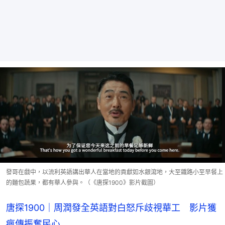
發哥在戲中，以流利英語講出華人在當地的貢獻如水銀瀉地，大至鐵路小至早餐上
的麵包蔬果，都有華人參與。（《唐探1900》影片截圖）
唐探1900｜周潤發全英語對白怒斥歧視華工　影片獲
瘋傳振奮民心