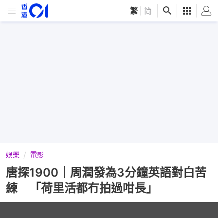
繁
|
简
娛樂
電影
唐探1900｜周潤發為3分鐘英語對白苦
練 「荷里活都冇拍過咁長」