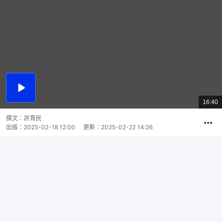
播
放
16:40
總
影
共
片
時
撰文：
許育民
間
出版：
2025-02-18 12:00
更新：
2025-02-22 14:26