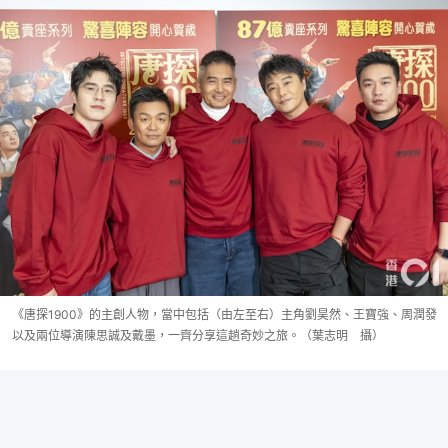
《唐探1900》的主創人物，當中包括（由左至右）主角劉昊然、王寶強、周潤發
以及兩位導演陳思誠及戴墨，一齊分享這趟奇妙之旅。（葉志明 攝）