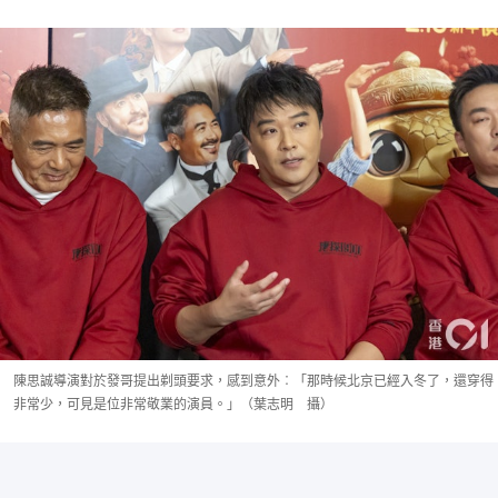
陳思誠導演對於發哥提出剃頭要求，感到意外︰「那時候北京已經入冬了，還穿得
非常少，可見是位非常敬業的演員。」（葉志明 攝）