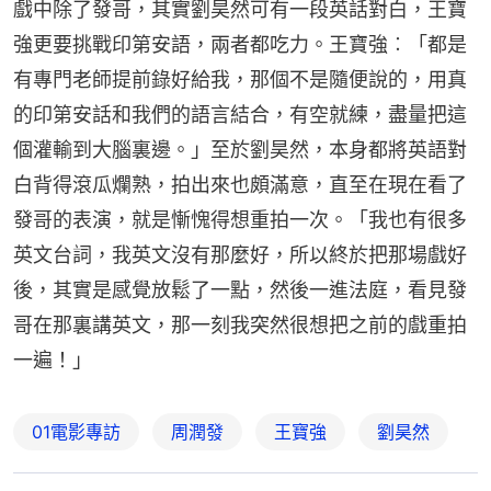
戲中除了發哥，其實劉昊然可有一段英話對白，王寶
強更要挑戰印第安語，兩者都吃力。王寶強︰「都是
有專門老師提前錄好給我，那個不是隨便說的，用真
的印第安話和我們的語言結合，有空就練，盡量把這
個灌輸到大腦裏邊。」至於劉昊然，本身都將英語對
白背得滾瓜爛熟，拍出來也頗滿意，直至在現在看了
發哥的表演，就是慚愧得想重拍一次。「我也有很多
英文台詞，我英文沒有那麼好，所以終於把那場戲好
後，其實是感覺放鬆了一點，然後一進法庭，看見發
哥在那裏講英文，那一刻我突然很想把之前的戲重拍
一遍！」
01電影專訪
周潤發
王寶強
劉昊然