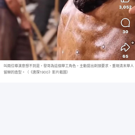
叫兩位導演意想不到是，發哥為這個華工角色，主動提出剃頭要求，重現清末華人
留辮的造型。（《唐探1900》影片截圖）