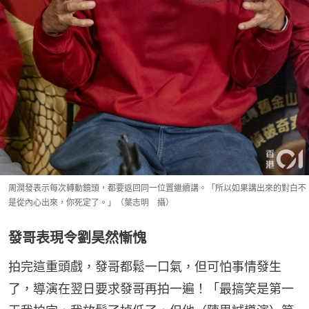
周潤發表示每次轉動鏡頭，都要返回同一位置繼續講。「所以如果講出來的對白不
是從內心出來，你死定了。」（葉志明 攝）
發哥表現令劉昊然慚愧
拍完這重頭戲，發哥都鬆一口氣，但可怕事情發生
了，導演在翌日要求發哥再拍一遍！「最搞笑是第一