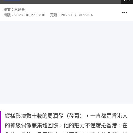
1:02
影
共
片
時
撰文：
林迅景
間
出版：
2026-06-27 16:00
更新：
2026-06-30 22:34
縱橫影壇數十載的周潤發（發哥），一直都是香港人
的神級偶像兼集體回憶，他的魅力不僅席捲香港，在