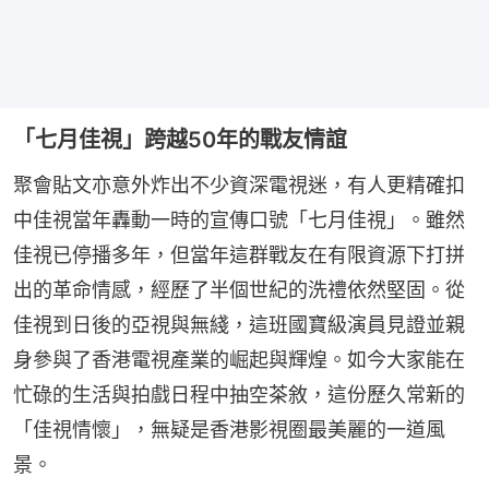
「七月佳視」跨越50年的戰友情誼
聚會貼文亦意外炸出不少資深電視迷，有人更精確扣
中佳視當年轟動一時的宣傳口號「七月佳視」。雖然
佳視已停播多年，但當年這群戰友在有限資源下打拼
出的革命情感，經歷了半個世紀的洗禮依然堅固。從
佳視到日後的亞視與無綫，這班國寶級演員見證並親
身參與了香港電視產業的崛起與輝煌。如今大家能在
忙碌的生活與拍戲日程中抽空茶敘，這份歷久常新的
「佳視情懷」，無疑是香港影視圈最美麗的一道風
景。