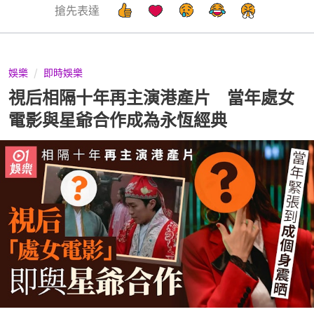
搶先表達
娛樂
即時娛樂
視后相隔十年再主演港產片 當年處女
電影與星爺合作成為永恆經典