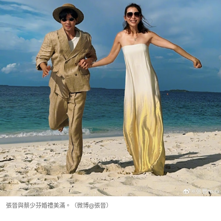
張晉與蔡少芬婚禮美滿。（微博@張晉）