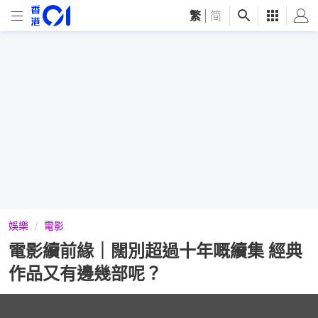
繁
|
简
娛樂
電影
電影續前緣｜闊別超過十年嘅續集 經典
作品又有邊幾部呢？