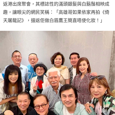
返港出席聚會，其標誌性的滿頭銀髮與白鬍鬚相映成
趣，讓眼尖的網民笑稱：「高雄哥如果依家再拍《倚
天屠龍記》，搵返佢做白眉鷹王簡直唔使化妝！」