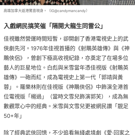
高雄加拿大返港驚喜現身。（IG@candymancandy）
入戲網民搞笑催「隔開大龍生同雷公」
佳視雖然營運時間短暫，卻開創了香港電視史上的武
俠劇先河。1976年佳視首播的《射鵰英雄傳》與《神
鵰俠侶》，曾創下極高收視紀錄，亦奠定了在場多位
藝人的巨星地位。白彪與米雪當年憑佳視版《射鵰英
雄傳》一砲而紅，成為電視史上第一代「郭靖與黃
蓉」。羅樂林則在佳視版《神鵰俠侶》中飾演全港首
位電視版「楊過」（當時文雪兒飾演郭芙），成為無
數觀眾心中的經典。米雪與文雪兒更被網民讚「靚足
50+年」
除了經典武俠回憶，不少追看無綫處境劇《愛·回家之