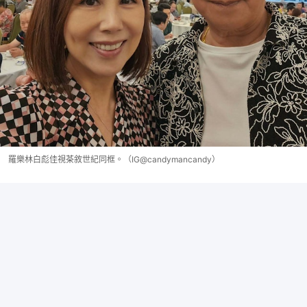
羅樂林白彪佳視茶敘世紀同框。（IG@candymancandy）