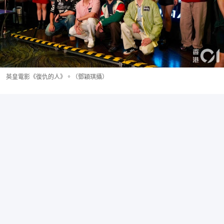
英皇電影《復仇的人》。（鄧穎琪攝）