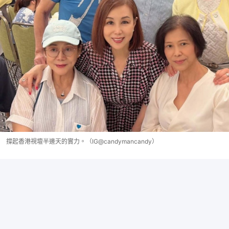
撐起香港視壇半邊天的實力。（IG@candymancandy）