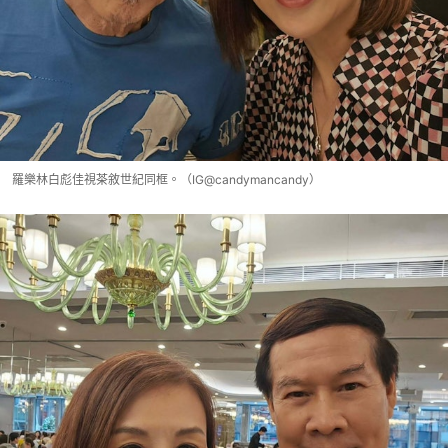
羅樂林白彪佳視茶敘世紀同框。（IG@candymancandy）