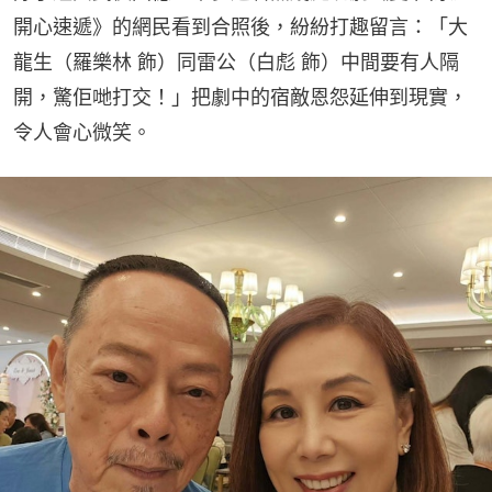
開心速遞》的網民看到合照後，紛紛打趣留言：「大
龍生（羅樂林 飾）同雷公（白彪 飾）中間要有人隔
開，驚佢哋打交！」把劇中的宿敵恩怨延伸到現實，
令人會心微笑。