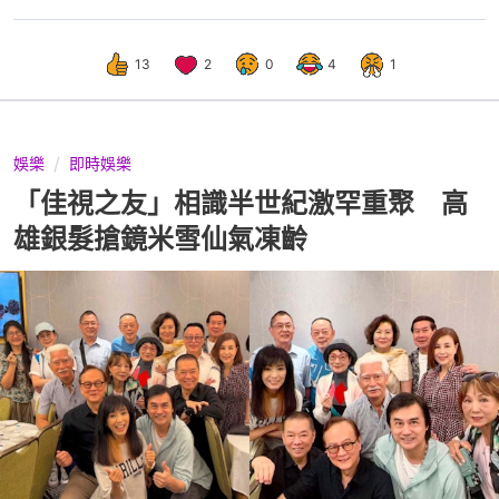
13
2
0
4
1
娛樂
即時娛樂
「佳視之友」相識半世紀激罕重聚 高
雄銀髮搶鏡米雪仙氣凍齡