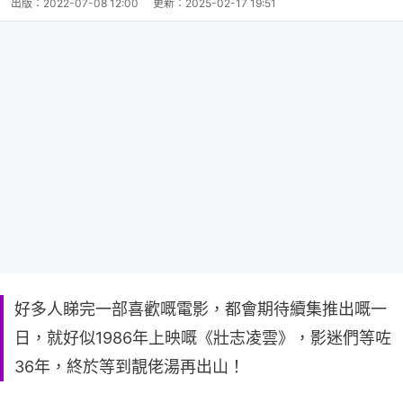
出版：
2022-07-08 12:00
更新：
2025-02-17 19:51
好多人睇完一部喜歡嘅電影，都會期待續集推出嘅一
日，就好似1986年上映嘅《壯志凌雲》，影迷們等咗
36年，終於等到靚佬湯再出山！