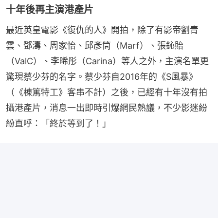
十年後再主演港產片
最近英皇電影《復仇的人》開拍，除了有影帝劉青
雲、鄧濤、周家怡、邱彥筒（Marf）、張鈊貽
（ValC）、李晞彤（Carina）等人之外，主演名單更
驚現蔡少芬的名字。蔡少芬自2016年的《S風暴》
（《棟篤特工》客串不計）之後，已經有十年沒有拍
攝港產片，消息一出即時引爆網民熱議，不少影迷紛
紛直呼：「終於等到了！」