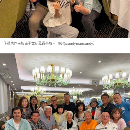
佳視舊同事相識半世紀難得茶敘。（IG@candymancandy）