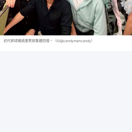
初代郭靖楊過重聚掀集體回憶。（IG@candymancandy）