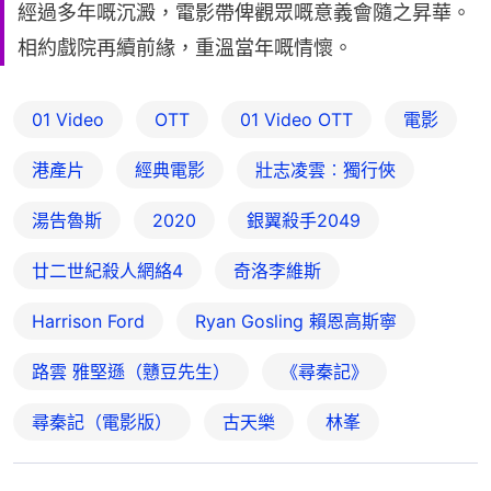
經過多年嘅沉澱，電影帶俾觀眾嘅意義會隨之昇華。
相約戲院再續前緣，重溫當年嘅情懷。
01 Video
OTT
01‌ ‌Video‌ ‌OTT
電影
港產片
經典電影
壯志凌雲︰獨行俠
湯告魯斯
2020
銀翼殺手2049
廿二世紀殺人網絡4
奇洛李維斯
Harrison Ford
Ryan Gosling 賴恩高斯寧
路雲 雅堅遜（戇豆先生）
《尋秦記》
尋秦記（電影版）
古天樂
林峯