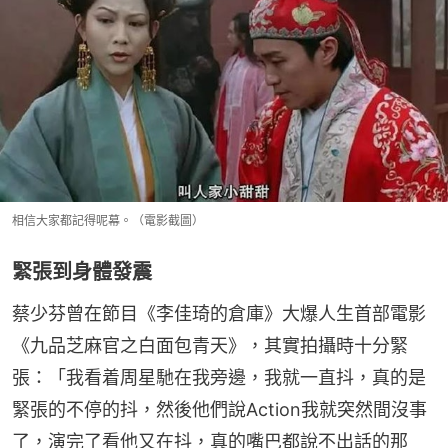
相信大家都記得呢幕。（電影截圖）
緊張到身體發震
蔡少芬曾在節目《李佳琦的倉庫》大爆人生首部電影
《九品芝麻官之白面包青天》，其實拍攝時十分緊
張：「我看着周星馳在我旁邊，我就一直抖，真的是
緊張的不停的抖，然後他們說Action我就突然間沒事
了，演完了看他又在抖，真的嘴巴都說不出話的那