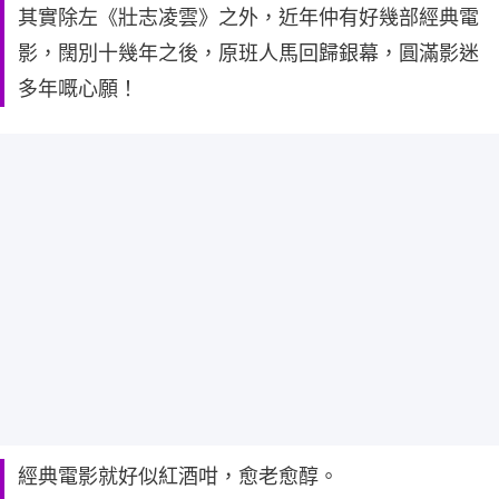
其實除左《壯志凌雲》之外，近年仲有好幾部經典電
影，闊別十幾年之後，原班人馬回歸銀幕，圓滿影迷
多年嘅心願！
經典電影就好似紅酒咁，愈老愈醇。