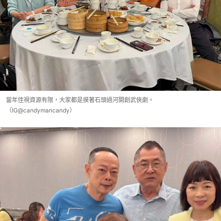
當年佳視資源有限，大家都是摸著石頭過河開創武俠劇。
（IG@candymancandy）