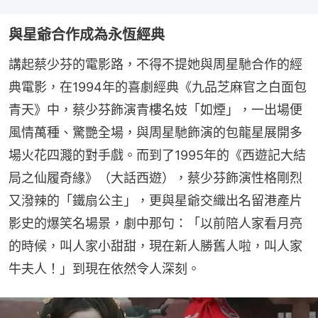
與星爺合作成為永恆經典
講起蔡少芬的電影路，不得不提她與周星馳合作的經
典電影，在1994年的喜劇經典《九品芝麻官之白面包
青天》中，蔡少芬飾演青樓名妓「如煙」，一出場便
風情萬種、驚艷全場，與周星馳飾演的包龍星展開多
場火花四濺的對手戲。而到了1995年的《西遊記大結
局之仙履奇緣》（大話西遊），蔡少芬飾演性格剛烈
又潑辣的「鐵扇公主」，更與星爺交織出名留港產片
影史的爆笑名場景，劇中那句：「以前陪人家看月亮
的時候，叫人家小甜甜，現在新人勝舊人啦，叫人家
牛夫人！」到現在依然令人深刻。