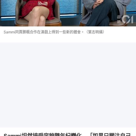
Sammi同賈勝楓合作在演戲上得到一些新的體會。（葉志明攝）
Sammi坦然接受容貌隨年紀變化　「如果只關注自己