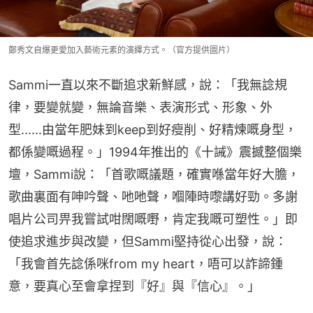
鄭秀文自爆更愛加入藝術元素的演繹方式。（官方提供圖片）
Sammi一直以來不斷追求新鮮感，說：「我無諗規
律，要變就變，無論音樂、表演形式、形象、外
型......由當年肥妹到keep到好瘦削、好精煉嘅身型，
都係變嘅過程。」1994年推出的《十誡》震撼整個樂
壇，Sammi說：「首歌嘅議題，確實喺當年好大膽，
歌曲裏面有呻吟聲、吔吔聲，嗰陣時嚟講好勁。多謝
唱片公司畀我嘗試咁闊嘅嘢，肯定我嘅可塑性。」即
使追求進步與改變，但Sammi堅持從心出發，說：
「我會首先諗係咪from my heart，唔可以詐諦鍾
意，要真心至會拿捏到『好』與『信心』。」