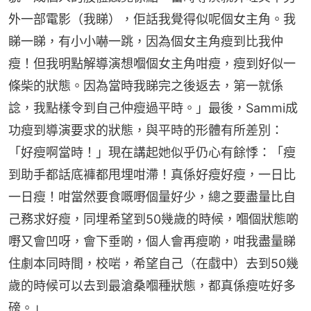
外一部電影（我睇），佢話我覺得似呢個女主角。我
睇一睇，有小小嚇一跳，因為個女主角瘦到比我仲
瘦！但我明點解導演想嗰個女主角咁瘦，瘦到好似一
條柴的狀態。因為當時我睇完之後返去，第一就係
諗，我點樣令到自己仲瘦過平時。」最後，Sammi成
功瘦到導演要求的狀態，與平時的形體有所差別：
「好瘦啊當時！」現在講起她似乎仍心有餘悸：「瘦
到助手都話底褲都甩埋咁滯！真係好瘦好瘦，一日比
一日瘦！咁當然要食嘅嘢個量好少，總之要盡量比自
己務求好瘦，同埋希望到50幾歲的時候，嗰個狀態啲
嘢又會凹呀，會下垂啲，個人會再瘦啲，咁我盡量睇
住劇本同時間，校啱，希望自己（在戲中）去到50幾
歲的時候可以去到最滄桑嗰種狀態，都真係瘦咗好多
磅。」