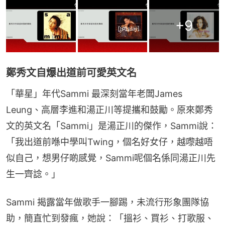
+
9
鄭秀文自爆出道前可愛英文名
「華星」年代Sammi 最深刻當年老闆James 
Leung、高層李進和湯正川等提攜和鼓勵。原來鄭秀
文的英文名「Sammi」是湯正川的傑作，Sammi說：
「我出道前喺中學叫Twing，個名好女仔，越嚟越唔
似自己，想男仔啲感覺，Sammi呢個名係同湯正川先
生一齊諗。」
Sammi 揭露當年做歌手一腳踢，未流行形象團隊協
助，簡直忙到發瘋，她說：「搵衫、買衫、打歌服、