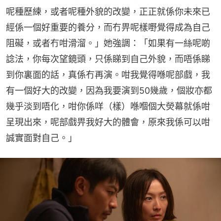
呢種歷練，或者呢種外貌的改變，正正就係你未來已
經係一個好重要的養分，而冇畀呢樣嘢覺得成為自己
阻礙，或者冇咁滑溜。」她強調：「如果有一絲呢啲
諗法，你每次望鏡頭，只係睇到自己外貌，而唔係睇
到你裏面的話，真係冇再演。咁我覺得喺呢部戲，我
有一個好大的改變，因為我要演到50幾歲，個妝亦都
幾乎淡到唔化，咁你係咩（樣）喺嗰個大熒幕就係咁
呈現出來，呢部戲畀我好大的體會，原來我係可以咁
誠實面對自己。」