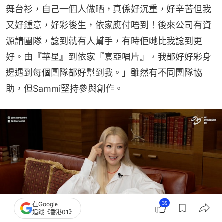
舞台衫，自己一個人做晒，真係好沉重，好辛苦但我
又好鍾意，好彩後生，依家應付唔到！後來公司有資
源請團隊，諗到就有人幫手，有時佢哋比我諗到更
好。由『華星』到依家『寰亞唱片』，我都好好彩身
邊遇到每個團隊都好幫到我。」雖然有不同團隊協
助，但Sammi堅持參與創作。
39
在Google
追蹤《香港01》