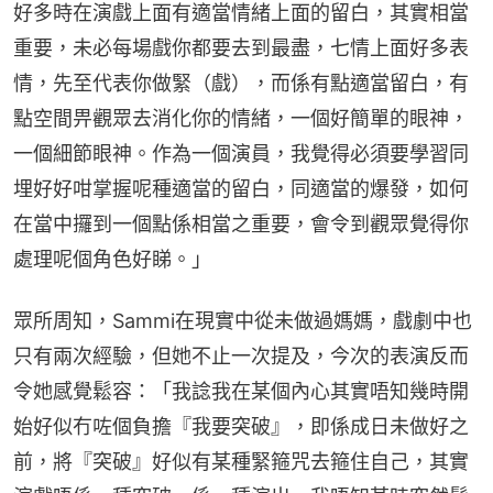
好多時在演戲上面有適當情緒上面的留白，其實相當
重要，未必每場戲你都要去到最盡，七情上面好多表
情，先至代表你做緊（戲），而係有點適當留白，有
點空間畀觀眾去消化你的情緒，一個好簡單的眼神，
一個細節眼神。作為一個演員，我覺得必須要學習同
埋好好咁掌握呢種適當的留白，同適當的爆發，如何
在當中攞到一個點係相當之重要，會令到觀眾覺得你
處理呢個角色好睇。」
眾所周知，Sammi在現實中從未做過媽媽，戲劇中也
只有兩次經驗，但她不止一次提及，今次的表演反而
令她感覺鬆容：「我諗我在某個內心其實唔知幾時開
始好似冇咗個負擔『我要突破』，即係成日未做好之
前，將『突破』好似有某種緊箍咒去箍住自己，其實