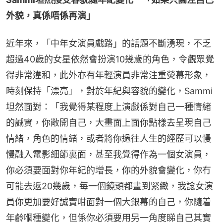
外貌，真係唔係再演」
近年來，「中年女演員戲路」的話題不斷湧現，不乏
超過40歲的女星依然會扮演10幾歲的角色，令觀眾覺
得非常違和，此外亦有年輕演員非常注重熒幕形象，
時刻保持「漂亮」，對於年紀與容貌的變化，Sammi
坦然面對：「我覺得某程度上演戲係對自己一種情緒
的誠實，你敞開自己，大畫面上面你點樣去呈現自己
情緒，角色的情緒，或者將你過往人生的經歷可以慢
慢融入電影細節裏面，甚至我覺得作為一個女演員，
你必須要面對你年紀的增長，你的外貌會變化，你冇
可能去返20幾歲，每一個鏡頭都畫到緊緻，我諗女演
員你更加要好誠實咁面對一個大銀幕的自己，你隨着
年齡嗰種變化，但係你必須要用另一角度睇自己其實