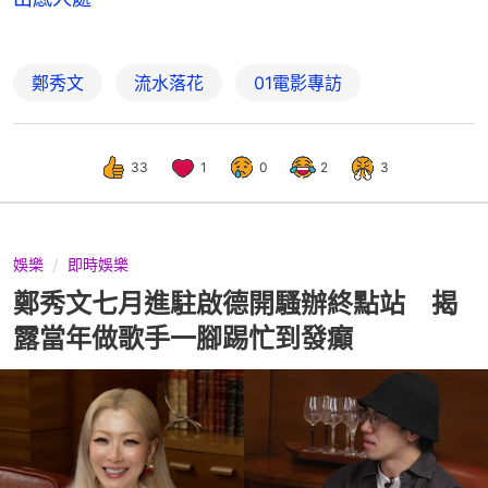
鄭秀文
流水落花
01電影專訪
33
1
0
2
3
娛樂
即時娛樂
鄭秀文七月進駐啟德開騷辦終點站 揭
露當年做歌手一腳踢忙到發癲