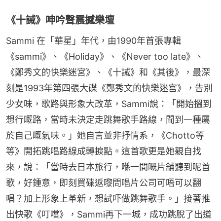
《十誡》呻吟聲震撼樂壇
Sammi 在「華星」年代，由1990年首張專輯
《sammi》、《Holiday》、《Never too late》、
《鄭秀文的快樂迷宮》、《十誡》和《其後》，最深
刻是1993年第四張大碟《鄭秀文的快樂迷宫》，告別
少女味，歌路與形象大改革，Sammi說：「開始搵到
想行嘅路，當時未決定走跳舞歌手路線，聞到一種屬
於自己嘅氣味。」她自言並非抒情系，《Chotto等
等》開拓跳唱路線成轉捩點。這首歌更是她親自找
來，說：「當時去日本旅行，喺一間嘅片舖聽到呢首
歌，好鍾意，即刻買碟返嚟問唱片公司可唔可以翻
唱？加上形象上革新，想試吓做跳舞歌手。」接著推
出快歌《叮噹》，Sammi再下一城，成功跳脫了出道