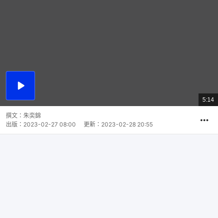
播
放
5:14
總
影
共
片
時
撰文：
朱奕錦
間
出版：
2023-02-27 08:00
更新：
2023-02-28 20:55