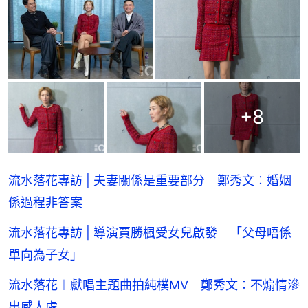
+
8
流水落花專訪 | 夫妻關係是重要部分 鄭秀文︰婚姻
係過程非答案
流水落花專訪 | 導演賈勝楓受女兒啟發 「父母唔係
單向為子女」
流水落花︱獻唱主題曲拍純樸MV 鄭秀文︰不煽情滲
出感人處