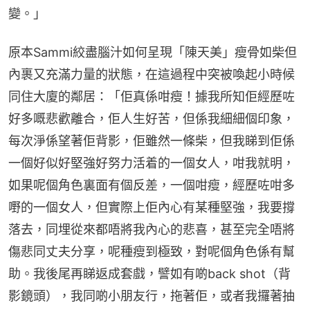
變。」
原本Sammi絞盡腦汁如何呈現「陳天美」瘦骨如柴但
內裹又充滿力量的狀態，在這過程中突被喚起小時候
同住大廈的鄰居：「佢真係咁瘦！據我所知佢經歷咗
好多嘅悲歡離合，佢人生好苦，但係我細細個印象，
每次淨係望著佢背影，佢雖然一條柴，但我睇到佢係
一個好似好堅強好努力活着的一個女人，咁我就明，
如果呢個角色裏面有個反差，一個咁瘦，經歷咗咁多
嘢的一個女人，但實際上佢內心有某種堅強，我要撐
落去，同埋從來都唔將我內心的悲喜，甚至完全唔將
傷悲同丈夫分享，呢種瘦到極致，對呢個角色係有幫
助。我後尾再睇返成套戲，譬如有啲back shot（背
影鏡頭），我同啲小朋友行，拖著佢，或者我攞著抽