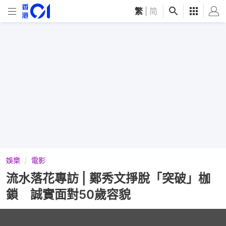
繁
|
简
娛樂
電影
流水落花專訪 | 鄭秀文掙脫「突破」枷
鎖 誠實面對50歲容貌