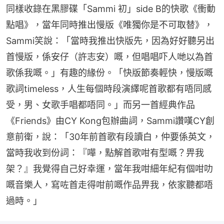
同樣收錄在黑膠碟「Sammi 初」side B的快歌《衝動
點唱》，當年同時推出慢版《唯獨你是不可取替》，
Sammi笑說：「當時我推出快版先，因為好好聽另出
首慢版，係安仔（許志安）嘅，但唱唱吓人哋以為首
歌係我嘅。」有趣的緣份。「快版節奏輕快，慢版嘅
歌詞timeless，人生每個時段演繹呢首歌都有唔同感
受，男、女歌手唱都唔同。」而另一首經典作品
《Friends》由CY Kong包辦曲詞，Sammi讚嘆CY創
意前衛，說：「30年前首歌有段讀白，仲要係英文，
當時我收到份詞：『嘩，點解首歌咁有型嘅？畀我
架？』我覺得自己好幸運，當年我咁細年紀有個咁叻
嘅音樂人，寫咗首走得咁前嘅作品畀我，依家聽都唔
過時。」