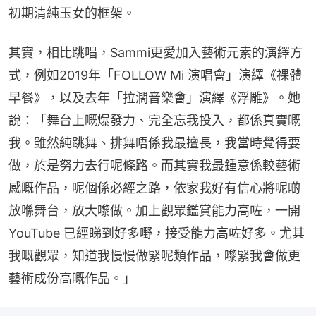
初期清純玉女的框架。
其實，相比跳唱，Sammi更愛加入藝術元素的演繹方
式，例如2019年「FOLLOW Mi 演唱會」演繹《裸體
早餐》，以及去年「拉濶音樂會」演繹《浮雕》。她
說：「舞台上嘅爆發力、完全忘我投入，都係真實嘅
我。雖然純跳舞、排舞唔係我最擅長，我當時覺得要
做，於是努力去行呢條路。而其實我最鍾意係較藝術
感嘅作品，呢個係必經之路，依家我好有信心將呢啲
放喺舞台，放大嚟做。加上觀眾鑑賞能力高咗，一開
YouTube 已經睇到好多嘢，接受能力高咗好多。尤其
我嘅觀眾，知道我慢慢做緊呢類作品，嚟緊我會做更
藝術成份高嘅作品。」