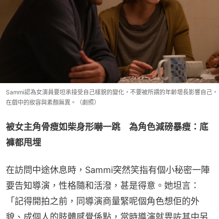
Sammi認為女演員要坦承接受自己樣貌的變化，不要被所謂的年齡增長影響自己，
在戲中的妝容與素顏無異。（劇照）
被女主角骨瘦如柴身形嚇一跳　為角色減磅暴瘦：底
褲都甩埋
在訪問中途休息時，Sammi突然笑指有個小秘密一陣
要告知導演，性格隨和活潑，甚是得意。她坦言：
「記得開拍之前，同導演商量緊呢個角色想佢的外
貌、成個人的肢體感覺係點，當時導演就畀咗其中另