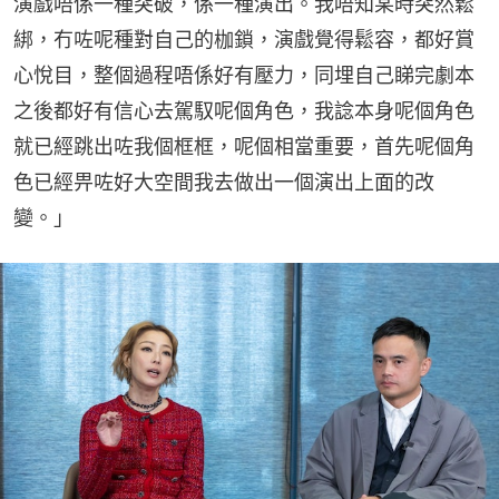
演戲唔係一種突破，係一種演出。我唔知某時突然鬆
綁，冇咗呢種對自己的枷鎖，演戲覺得鬆容，都好賞
心悅目，整個過程唔係好有壓力，同埋自己睇完劇本
之後都好有信心去駕馭呢個角色，我諗本身呢個角色
就已經跳出咗我個框框，呢個相當重要，首先呢個角
色已經畀咗好大空間我去做出一個演出上面的改
變。」