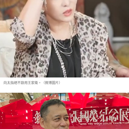
向太指絕不錄用王家衛。（微博圖片）