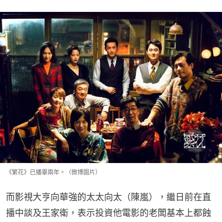
《繁花》已播畢兩年。（微博圖片）
而影視大亨向華強的太太向太（陳嵐），繼日前在直
播中談及王家衛，表示投資他電影的老闆基本上都蝕