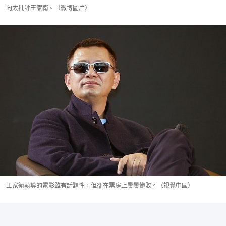
向太批評王家衛。（微博圖片）
王家衛執導的電影雖有話題性，但卻在票房上屢屢慘敗。（視覺中國）