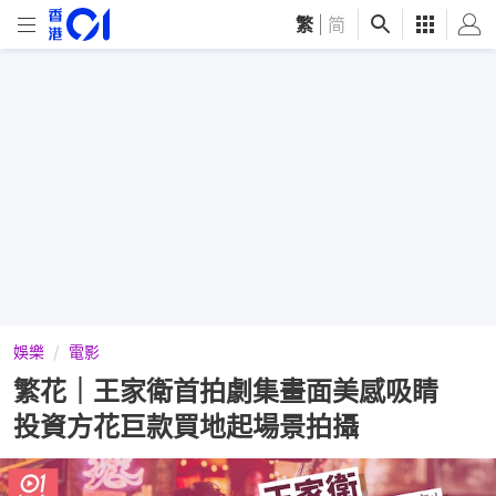
繁
|
简
娛樂
電影
繁花｜王家衛首拍劇集畫面美感吸睛
投資方花巨款買地起場景拍攝