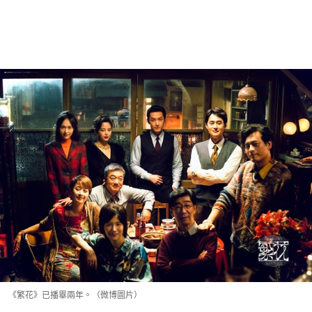
《繁花》已播畢兩年。（微博圖片）