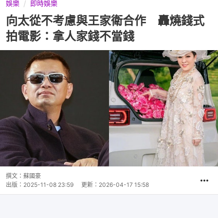
娛樂
即時娛樂
向太從不考慮與王家衛合作 轟燒錢式
拍電影：拿人家錢不當錢
撰文：
蘇國豪
出版：
2025-11-08 23:59
更新：
2026-04-17 15:58