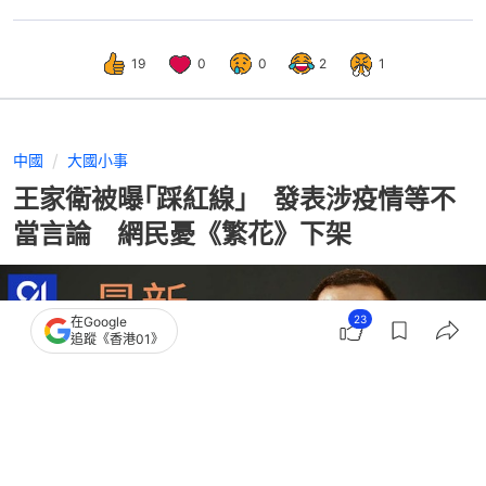
19
0
0
2
1
中國
大國小事
王家衛被曝｢踩紅線｣ 發表涉疫情等不
當言論 網民憂《繁花》下架
23
在Google
追蹤《香港01》