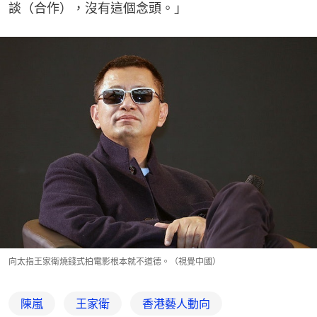
談（合作），沒有這個念頭。」
向太指王家衛燒錢式拍電影根本就不道德。（視覺中國）
陳嵐
王家衛
香港藝人動向