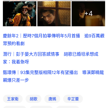
+
4
慶餘年2｜歷時7個月拍畢傳明年5月首播 逾9百萬觀
眾預約看劇
潛行｜彭于晏大方回答感情事 胡歌已婚坦承想成
家：我着急呀
甄環傳｜93集完整版相隔12年有望播出 導演鄭曉龍
親爆只差一步
王家衛
胡歌
唐嫣
辛芷蕾