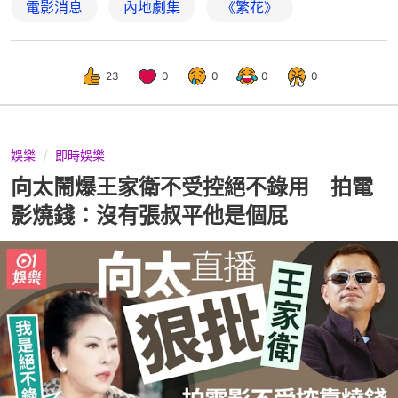
電影消息
內地劇集
《繁花》
23
0
0
0
0
娛樂
即時娛樂
向太鬧爆王家衛不受控絕不錄用 拍電
影燒錢：沒有張叔平他是個屁