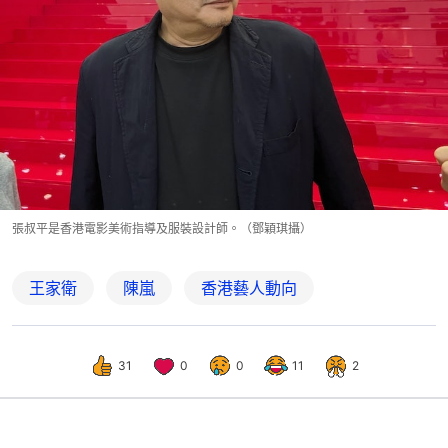
張叔平是香港電影美術指導及服裝設計師。（鄧穎琪攝）
王家衛
陳嵐
香港藝人動向
31
0
0
11
2