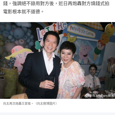
錢，強調絕不錄用對方後，近日再炮轟對方燒錢式拍
電影根本就不道德。
向太再次炮轟王家衛。（向太微博圖片）