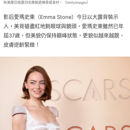
狄美摩亞挑選羽毛晚裝遮掩骨感身材。（GettyImages）
影后愛瑪史東（Emma Stone）今日以大露背裝示
人，美背搶盡紅地氈眼球與鏡頭，愛瑪史東雖然已年
屆37歲，但美貌仍保持巔峰狀態，更貌似越來越靚、
皮膚逆齡緊緻！