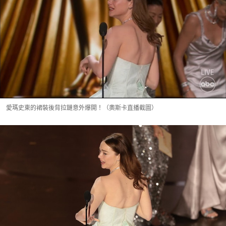
愛瑪史東的裙裝後背拉鏈意外爆開！（奧斯卡直播截圖）