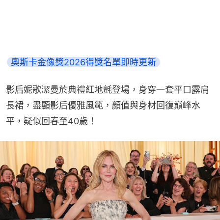
奧斯卡金像獎2026得獎名單即時更新
影后妮歌潔曼於典禮紅地氈登場，身穿一套平口露肩
長裙，盡顯影后優雅風範，顏值與身材回復巔峰水
平，疑似回春至40歲！