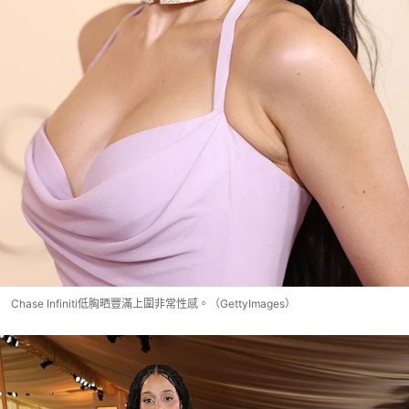
Chase Infiniti低胸晒豐滿上圍非常性感。（GettyImages）