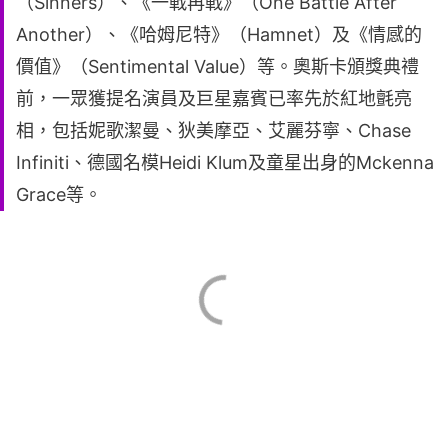
（Sinners）、《一戰再戰》（One Battle After
Another）、《哈姆尼特》（Hamnet）及《情感的
價值》（Sentimental Value）等。奧斯卡頒獎典禮
前，一眾獲提名演員及巨星嘉賓已率先於紅地氈亮
相，包括妮歌潔曼、狄美摩亞、艾麗芬寧、Chase
Infiniti、德國名模Heidi Klum及童星出身的Mckenna
Grace等。