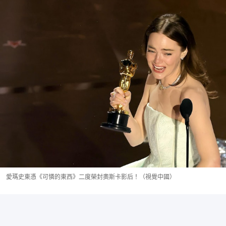
愛瑪史東憑《可憐的東西》二度榮封奧斯卡影后！（視覺中國）