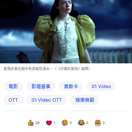
愛瑪史東在戲中有突破性演出。（《可憐的東西》劇照）
電影
影壇盛事
奧斯卡
01 Video
OTT
01‌ ‌Video‌ ‌OTT
娛樂無窮
29
1
0
0
0