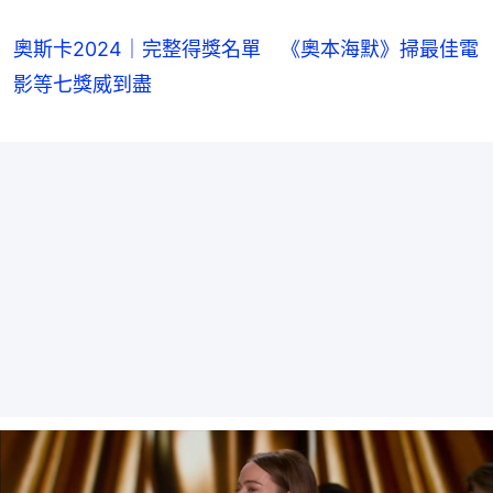
奧斯卡2024｜完整得獎名單 《奧本海默》掃最佳電
影等七獎威到盡