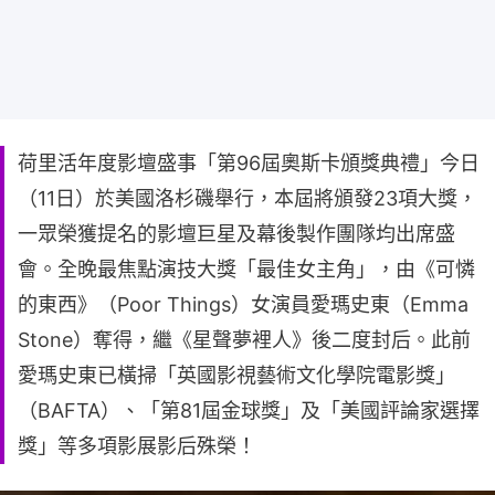
荷里活年度影壇盛事「第96屆奧斯卡頒獎典禮」今日
（11日）於美國洛杉磯舉行，本屆將頒發23項大獎，
一眾榮獲提名的影壇巨星及幕後製作團隊均出席盛
會。全晚最焦點演技大獎「最佳女主角」，由《可憐
的東西》（Poor Things）女演員愛瑪史東（Emma
Stone）奪得，繼《星聲夢裡人》後二度封后。此前
愛瑪史東已橫掃「英國影視藝術文化學院電影獎」
（BAFTA）、「第81屆金球獎」及「美國評論家選擇
獎」等多項影展影后殊榮！