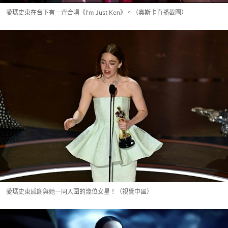
愛瑪史東在台下有一齊合唱《I'm Just Ken》。（奧斯卡直播截圖）
愛瑪史東感謝與她一同入圍的幾位女星！（視覺中國）