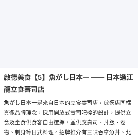
啟德美食【5】魚がし日本一 —— 日本過江
龍立食壽司店
魚がし日本一是來自日本的立食壽司店，啟德店同樣
貫徹品牌理念，採用開放式壽司吧檯的設計，提供立
食及坐食供食客自由選擇，並供應壽司、丼飯、卷
物、刺身等日式料理。招牌推介有三味吞拿魚丼、北