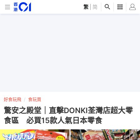
繁
|
简
好食玩飛
食玩買
驚安之殿堂｜直擊DONKI荃灣店超大零
食區 必買15款人氣日本零食