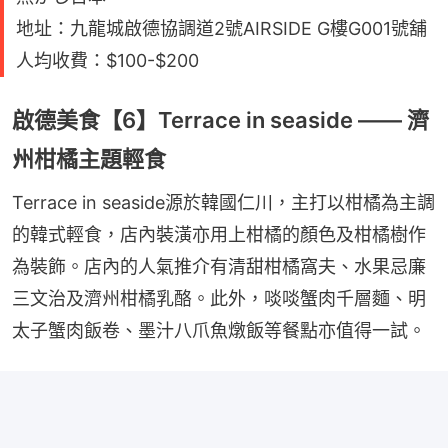
地址：九龍城啟德協調道2號AIRSIDE G樓G001號舖
人均收費：$100-$200
啟德美食【6】Terrace in seaside —— 濟
州柑橘主題輕食
Terrace in seaside源於韓國仁川，主打以柑橘為主調
的韓式輕食，店內裝潢亦用上柑橘的顏色及柑橘樹作
為裝飾。店內的人氣推介有清甜柑橘窩夫、水果忌廉
三文治及濟州柑橘乳酪。此外，啖啖蟹肉千層麵、明
太子蟹肉飯卷、墨汁八爪魚燉飯等餐點亦值得一試。