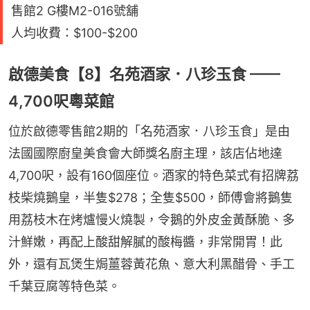
售館2 G樓M2-016號舖
人均收費：$100-$200
啟德美食【8】名苑酒家．八珍玉食 ——
4,700呎粵菜館
位於啟德零售館2期的「名苑酒家．八珍玉食」是由
法國國際廚皇美食會大師獎名廚主理，該店佔地達
4,700呎，設有160個座位。酒家的特色菜式有招牌荔
枝柴燒鵝皇，半隻$278；全隻$500，師傅會將鵝隻
用荔枝木在烤爐慢火燒製，令鵝的外皮金黃酥脆、多
汁鮮嫩，再配上酸甜解膩的酸梅醬，非常開胃！此
外，還有瓦煲生焗薑蓉黃花魚、意大利黑醋骨、手工
千葉豆腐等特色菜。