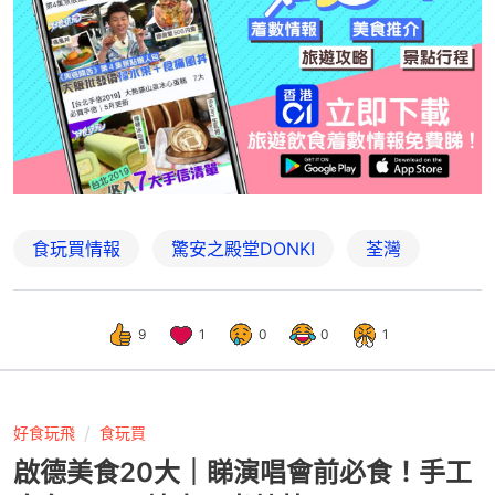
食玩買情報
驚安之殿堂DONKI
荃灣
9
1
0
0
1
好食玩飛
食玩買
啟德美食20大｜睇演唱會前必食！手工