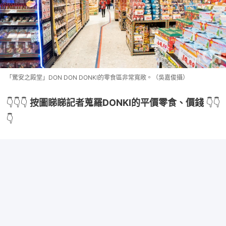
「驚安之殿堂」DON DON DONKI的零食區非常寬敞。（吳嘉俊攝）
👇👇👇 
按圖睇睇記者蒐羅DONKI的平價零食、價錢 
👇👇
👇