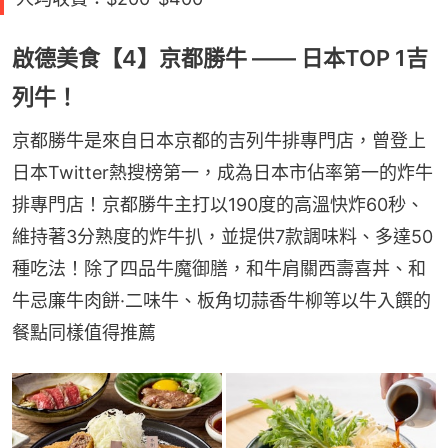
啟德美食【4】京都勝牛 —— 日本TOP 1吉
列牛！
京都勝牛是來自日本京都的吉列牛排專門店，曾登上
日本Twitter熱搜榜第一，成為日本市佔率第一的炸牛
排專門店！京都勝牛主打以190度的高溫快炸60秒、
維持著3分熟度的炸牛扒，並提供7款調味料、多達50
種吃法！除了四品牛魔御膳，和牛肩關西壽喜丼、和
牛忌廉牛肉餅·二味牛、板角切蒜香牛柳等以牛入饌的
餐點同樣值得推薦