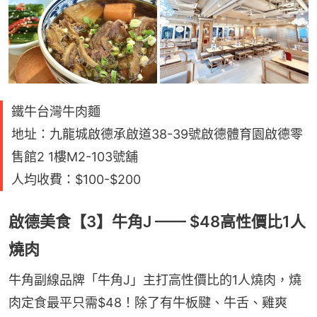
鐵牛台灣牛肉麵
地址：九龍城啟德承啟道38-39號啟德體育園啟德零
售館2 1樓M2-103號舖
人均收費：$100-$200
啟德美食【3】牛角J —— $48高性價比1人
燒肉
牛角副線品牌「牛角J」主打高性價比的1人燒肉，燒
肉定食最平只需$48！除了有牛板腱、牛舌、雞爽