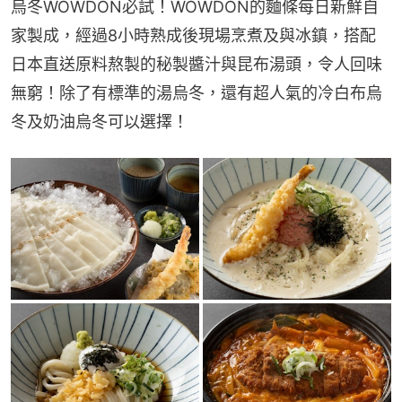
烏冬WOWDON必試！WOWDON的麵條每日新鮮自
家製成，經過8小時熟成後現場烹煮及與冰鎮，搭配
日本直送原料熬製的秘製醬汁與昆布湯頭，令人回味
無窮！除了有標準的湯烏冬，還有超人氣的冷白布烏
冬及奶油烏冬可以選擇！