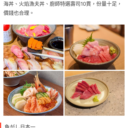
海丼、火焰漁夫丼、廚師特選壽司10貫，份量十足，
價錢也合理。
魚がし日本一