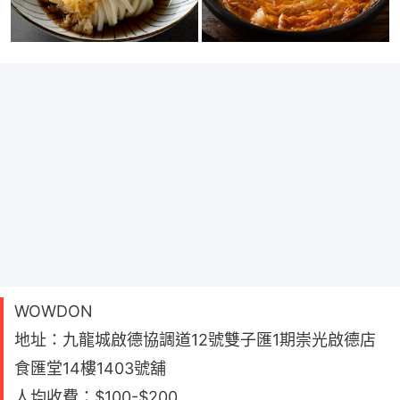
WOWDON
地址：九龍城啟德協調道12號雙子匯1期崇光啟德店
食匯堂14樓1403號舖
人均收費：$100-$200