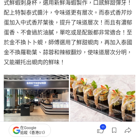
式鮮蝦刺身杯，選用新鮮海蝦製作，口感鮮甜彈牙！
配上特製泰式醬汁，令味道更有層次。而泰式香芹炒
蛋加入中式香芹葉後，提升了味道層次！而且有濃郁
蛋香、不會過於油膩，單吃或是配飯都非常適合！至
於金不換卜卜蜆，師傅選用了鮮甜蜆肉，再加入泰國
金不換羅勒葉、蒜蓉和辣椒翻炒，使味道層次分明，
又能襯托出蜆肉的鮮味！
11
在Google
追蹤《香港01》