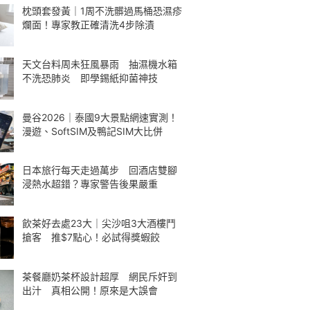
枕頭套發黃｜1周不洗髒過馬桶恐濕疹
爛面！專家教正確清洗4步除漬
天文台料周未狂風暴雨 抽濕機水箱
不洗恐肺炎 即學錫紙抑菌神技
曼谷2026｜泰國9大景點網速實測！
漫遊、SoftSIM及鴨記SIM大比併
日本旅行每天走過萬步 回酒店雙腳
浸熱水超錯？專家警告後果嚴重
飲茶好去處23大｜尖沙咀3大酒樓鬥
搶客 推$7點心！必試得獎蝦餃
茶餐廳奶茶杯設計超厚 網民斥奸到
出汁 真相公開！原來是大誤會