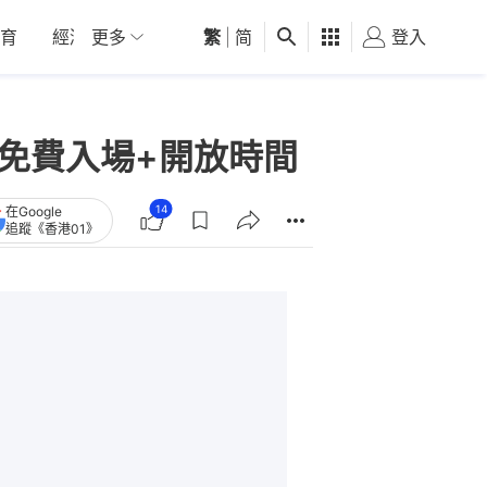
育
經濟
更多
01深圳
繁
觀點
|
简
健康
好食玩飛
登入
女
人免費入場+開放時間
14
在Google
追蹤《香港01》