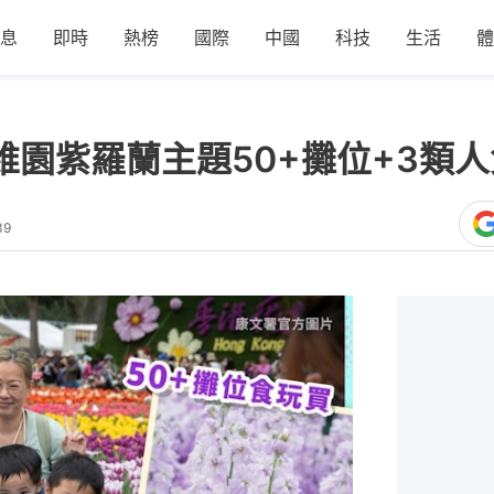
息
即時
熱榜
國際
中國
科技
生活
體
｜維園紫羅蘭主題50+攤位+3類
39