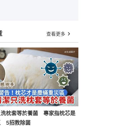
章
查看更多
只洗枕套等於養菌 專家指枕芯是
 5招教除菌