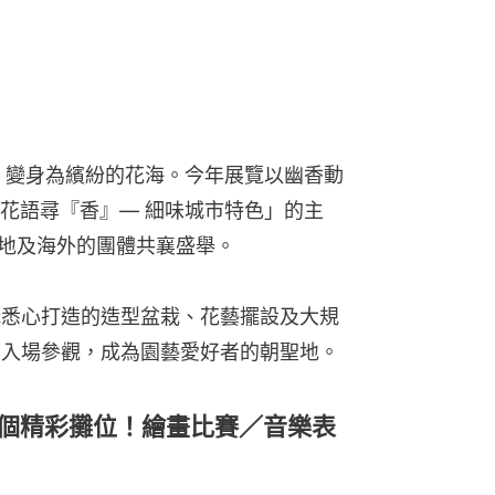
起，變身為繽紛的花海。今年展覽以幽香動
花語尋『香』— 細味城市特色」的主
內地及海外的團體共襄盛舉。
構悉心打造的造型盆栽、花藝擺設及大規
次入場參觀，成為園藝愛好者的朝聖地。
0個精彩攤位！繪畫比賽／音樂表