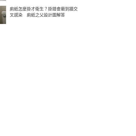
廁紙怎麼掛才衛生？掛錯會磨到牆交
叉感染 廁紙之父設計圖解答