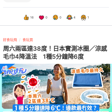
16
0
0
4
1
好食玩飛
食玩買
周六兩區達38度！日本實測冰圈／涼感
毛巾4降溫法 1種5分鐘降6度