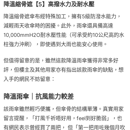
降溫縮骨遮【5】高撥水力及耐水壓
降溫縮骨遮傘布經特殊加工，擁有5級防潑水能力，
減輕雨天收傘時的困擾。此外，雨傘還具備高達
10,000mmH2O耐水壓性能（可承受約10公尺高的水
柱強力沖刷），即使遇到大雨也能安心使用。
但值得留意的是，雖然這款降溫雨傘獲得非常多好
評，但樓主及其他用家亦有指出該款雨傘的缺點，想
入手的網民不妨留意：
降溫雨傘｜抗風能力較差
該雨傘雖然輕巧便攜，但傘骨的結構單薄。真實用家
留言提醒，「打風千祈唔好用，feel到好脆弱」，也
有網民表示曾經買了兩把， 但「第一把用咗幾個月吹