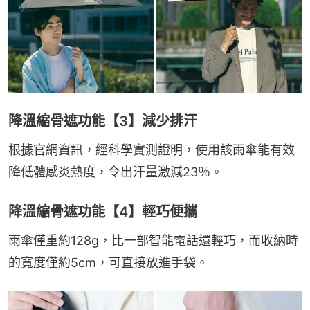
降溫縮骨遮功能【3】減少排汗
根據官網資訊，經科學實測證明，使用該雨傘能有效
降低體感炎熱度，令出汗量激減23％。
降溫縮骨遮功能【4】輕巧便攜
雨傘僅重約128g，比一部智能電話還輕巧，而收納時
的寬度僅約5cm，可直接放進手袋。