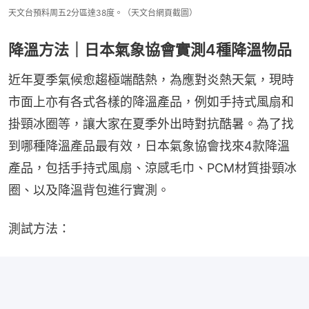
天文台預料周五2分區達38度。（天文台網頁截圖）
降溫方法｜日本氣象協會實測4種降溫物品
近年夏季氣候愈趨極端酷熱，為應對炎熱天氣，現時
市面上亦有各式各樣的降溫產品，例如手持式風扇和
掛頸冰圈等，讓大家在夏季外出時對抗酷暑。為了找
到哪種降溫產品最有效，日本氣象協會找來4款降溫
產品，包括手持式風扇、涼感毛巾、PCM材質掛頸冰
圈、以及降溫背包進行實測。
測試方法：