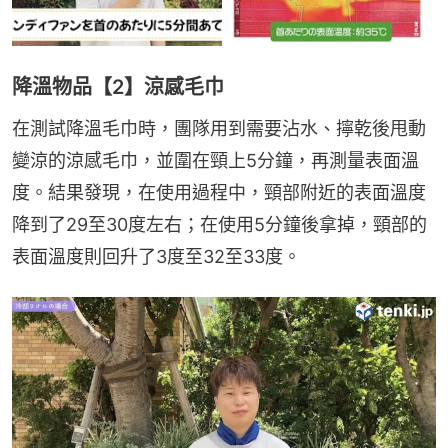
降溫物品【2】涼感毛巾
在測試降溫毛巾時，團隊用到需要沾水、擰乾後甩動
變涼的涼感毛巾，並圍在頸上5分鐘，再測量表面溫
度。結果發現，在使用過程中，頸部附近的表面溫度
降到了29至30度左右；在使用5分鐘後拿掉，頸部的
表面溫度則回升了3度至32至33度。