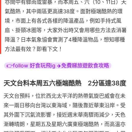
亦間中有驟雨或雷暴，而本周五、六（10、11日）天
氣酷熱，其中兩區更高達38度。面對極端酷熱的環
境，市面上有各式各樣的降溫產品，例如手持式風
扇、掛頸冰圈等，大家外出時又會用哪些方法去消暑
降溫？日本氣象協會實測了4種降溫物品，想知哪種
方法最有效？即看下文！
👉follow 好食玩飛ig ✈️免費睇旅遊飲食攻略
天文台料本周五六極端酷熱 2分區達38度
天文台預料，位於西北太平洋的熱帶氣旋巴威會在未
來一兩日移向台灣以東海域，隨後靠近華東沿岸。受
其外圍下沉氣流影響，接近週末華南驟雨減少，天色
漸轉晴朗，星期五及星期六廣東極端酷熱，而高溫亦