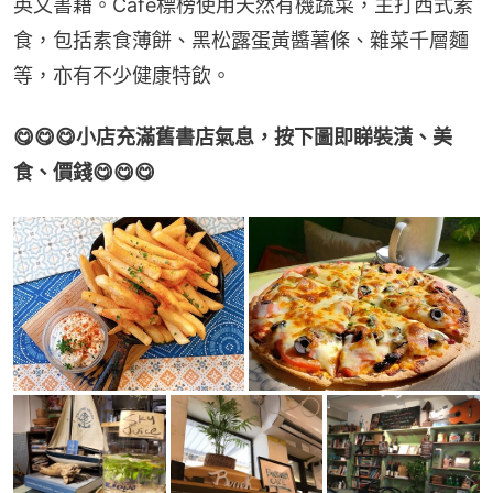
英文書籍。Cafe標榜使用天然有機蔬菜，主打西式素
食，包括素食薄餅、黑松露蛋黃醬薯條、雜菜千層麵
等，亦有不少健康特飲。
😋😋😋小店充滿舊書店氣息，按下圖即睇裝潢、美
食、價錢😋😋😋