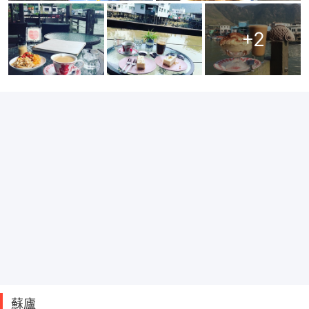
+
2
蘇廬