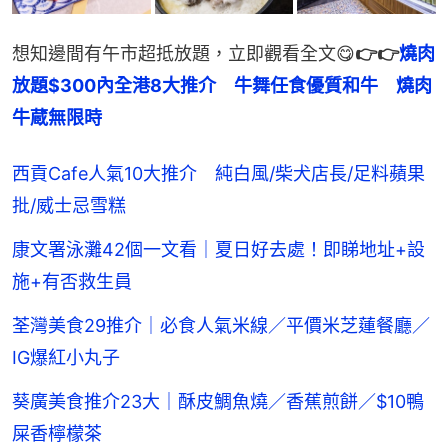
想知邊間有午市超抵放題，立即觀看全文😋
👉👉
燒肉
放題$300內全港8大推介　牛舞任食優質和牛　燒肉
牛蔵無限時
西貢Cafe人氣10大推介 純白風/柴犬店長/足料蘋果
批/威士忌雪糕
康文署泳灘42個一文看｜夏日好去處！即睇地址+設
施+有否救生員
荃灣美食29推介｜必食人氣米線／平價米芝蓮餐廳／
IG爆紅小丸子
葵廣美食推介23大｜酥皮鯛魚燒／香蕉煎餅／$10鴨
屎香檸檬茶