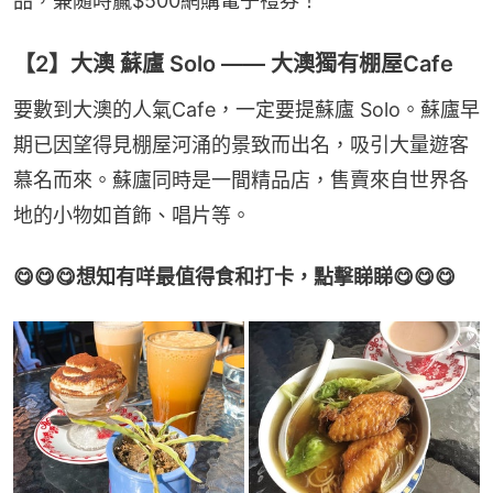
品，兼隨時贏$500網購電子禮券！
【2】大澳 蘇廬 Solo —— 大澳獨有棚屋Cafe
要數到大澳的人氣Cafe，一定要提蘇廬 Solo。蘇廬早
期已因望得見棚屋河涌的景致而出名，吸引大量遊客
慕名而來。蘇廬同時是一間精品店，售賣來自世界各
地的小物如首飾、唱片等。
😋😋😋想知有咩最值得食和打卡，點擊睇睇😋😋😋