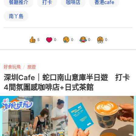
餐廳推介
打卡
咖啡店
香港cafe
南丫島
5
0
0
0
0
好食玩飛
旅遊
深圳Cafe｜蛇口南山意庫半日遊 打卡
4間氛圍感咖啡店+日式茶館