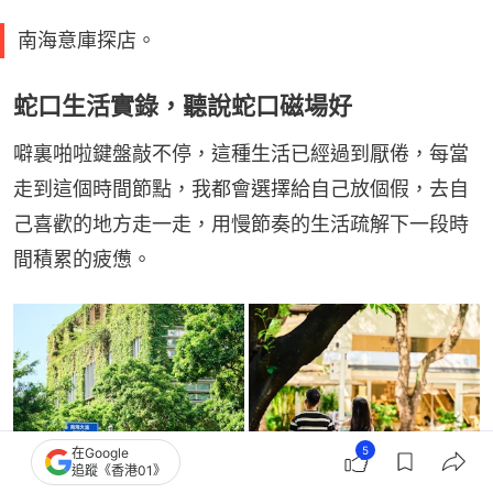
南海意庫探店。
蛇口生活實錄，聽說蛇口磁場好
噼裏啪啦鍵盤敲不停，這種生活已經過到厭倦，每當
走到這個時間節點，我都會選擇給自己放個假，去自
己喜歡的地方走一走，用慢節奏的生活疏解下一段時
間積累的疲憊。
5
在Google
追蹤《香港01》