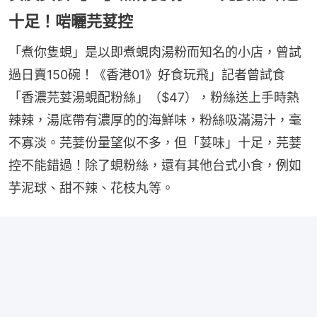
十足！啱曬芫荽控
「煮你隻蜆」是以即煮蜆肉湯粉而知名的小店，曾試
過日賣150碗！《香港01》好食玩飛」記者曾試食
「香濃芫荽湯蜆配粉絲」（$47），粉絲送上手時熱
辣辣，湯底帶有濃厚的的海鮮味，粉絲吸滿湯汁，毫
不寡淡。芫菨份量望似不多，但「荽味」十足，芫菨
控不能錯過！除了蜆粉絲，還有其他台式小食，例如
芋泥球、甜不辣、花枝丸等。