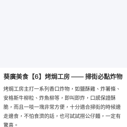
葵廣美食【6】烤焗工房 —— 掃街必點炸物
烤焗工房主打一系列香口炸物，如鹽酥雞、炸薯條、
安格斯牛柳粒、炸魚柳等，即叫即炸，口感保證酥
脆，而且一啖一塊非常方便，十分適合掃街的時候邊
走邊食，不怕食濟的話，也可試試撈公仔麵，一定有
驚喜。