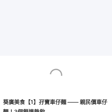
葵廣美食【1】孖寶車仔麵 —— 親民價車仔
麵！3個餸連熱飲