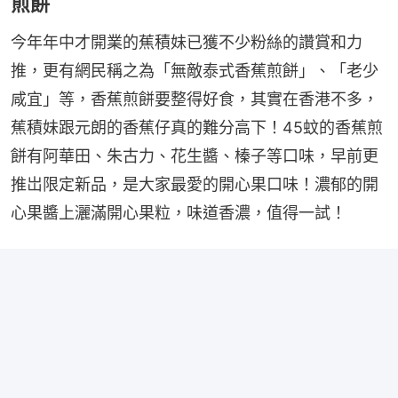
煎餅
今年年中才開業的蕉積妹已獲不少粉絲的讚賞和力
推，更有網民稱之為「無敵泰式香蕉煎餅」、「老少
咸宜」等，香蕉煎餅要整得好食，其實在香港不多，
蕉積妹跟元朗的香蕉仔真的難分高下！45蚊的香蕉煎
餅有阿華田、朱古力、花生醬、榛子等口味，早前更
推岀限定新品，是大家最愛的開心果口味！濃郁的開
心果醬上灑滿開心果粒，味道香濃，值得一試！