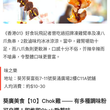
《香港01》好食玩飛記者曾吃過招牌凍雞臂串及凍八
爪魚串，2款滷味均冰冰涼涼。當中，雞腎嚼勁十
足，而八爪魚則更軟淋，口感十分不俗，芥辣辛辣而
不嗆鼻，令整體口味更豐富。
味之樂
地址：葵芳葵富街7-11號葵涌廣場2樓C11A號舖
人均消費：約$10-30
葵廣美食【10】Chok雞 —— 有多種調味粉