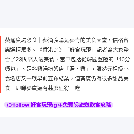
葵涌廣場必食｜葵涌廣場是葵青的美食天堂，價格實
惠選擇眾多。《香港01》「好食玩飛」記者為大家整
合了23間高人氣美食，當中包括從韓國登陸的「10分
麪包」、足料雞湯粉麪店「湯．雞」，雖然元祖級小
食名店又一戟早前宣布結業，但葵廣仍有很多甜品美
食！即睇葵廣還有甚麼值得一吃！
👉follow 好食玩飛ig ✈️免費睇旅遊飲食攻略