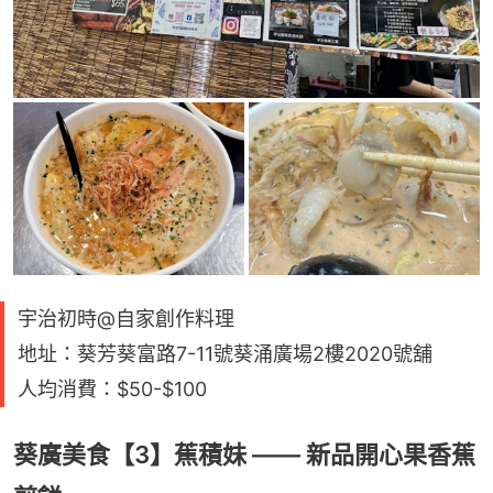
宇治初時@自家創作料理
地址：葵芳葵富路7-11號葵涌廣場2樓2020號舖
人均消費：$50-$100
葵廣美食【3】蕉積妹 —— 新品開心果香蕉