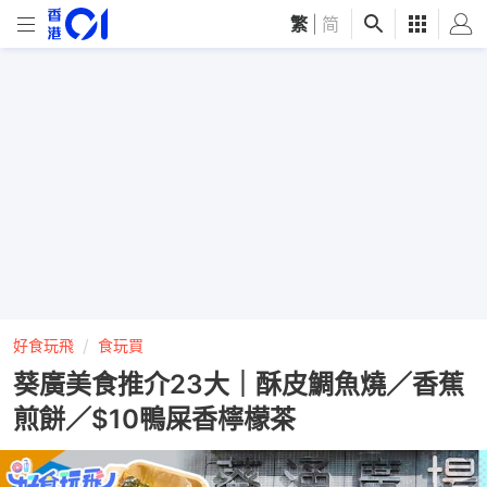
繁
|
简
好食玩飛
食玩買
葵廣美食推介23大｜酥皮鯛魚燒／香蕉
煎餅／$10鴨屎香檸檬茶