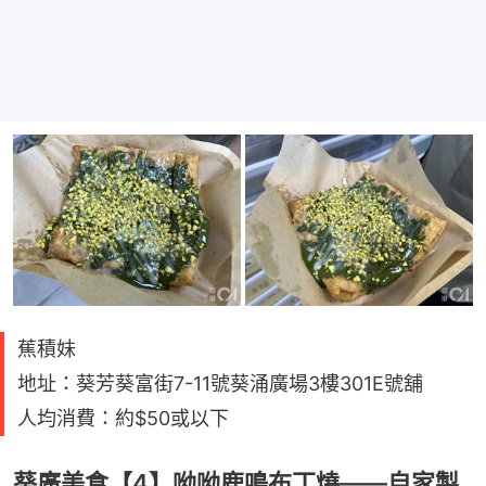
蕉積妹
地址：葵芳葵富街7-11號葵涌廣場3樓301E號舖
人均消費：約$50或以下
葵廣美食【4】呦呦鹿鳴布丁燒——自家製