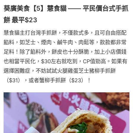
葵廣美食【5】慧食貓 —— 平民價台式手抓
餅 最平$23
慧食貓主打台灣手抓餅，不僅款式多，且可自由搭配
餡料，如芝士、煙肉、鹹牛肉、肉鬆等，款款都非常
足料！除了餡料外，餅皮也十分酥脆，加上小店價錢
也相當平民化，$30左右就吃到，CP值勁高。如果有
選擇困難症，不妨試試火腿雞蛋芝士豬柳手抓餅
（$31），或者蟹柳手抓餅（$23）！