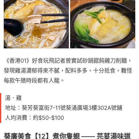
《香港01》好食玩飛記者曾實試砂鍋餛飩雞刀削麵，
發現雞湯濃郁得來不膩，配料多多，十分抵食，難怪
每款午膳時段都有人龍。
湯．雞
地址：葵芳葵富街7-11號葵涌廣場3樓302A號舖
人均消費：約$50-$100
葵廣美食【12】煮你隻蜆 —— 芫荽湯味道