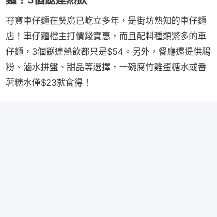
孖寶車仔麵在葵廣已屹立多年，是街坊熟知的車仔麵
店！車仔麵檔主打價錢實惠，而且配料種類繁多的車
仔麵，3個餸連熱飲都只是$54。另外，餐廳還提供腸
粉、滷水拼盤、甜品等選擇，一碗腐竹雞蛋糖水或番
薯糖水僅$23就食得！