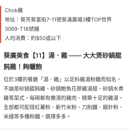
Chok雞
地址：葵芳葵富街7-11號葵涌廣場3樓TOP世界
3069-T18號舖
人均消費：約$50或以下
葵廣美食【11】湯．雞 —— 大大煲砂鍋餛
飩雞！夠曬飽
位於3樓的餐廳「湯．雞」以足料雞湯粉麵而知名，
不論是砂鍋餛飩雞、砂鍋鮑魚花膠雞湯翅、砂鍋水煮
雞等菜式，每碗都有嫩滑的雞肉、精華十足的雞湯，
全部都可配搭紅薯粉、新竹米粉、刀削麵、銀針粉、
米綫等多種粉麵，選擇多多。