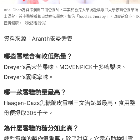
Ariel Chan為資深澳洲註冊營養師，畢業於香港大學後赴澳悉尼大學修讀營養學碩
士課程，兼中醫營養和自然療法學家，相信「food as therapy」，改變飲食亦可以
扭轉健康。（受訪者提供）
資料來源：Aranth安曼營養
哪些雪糕含有較低熱量？
Dreyer‘s呂宋芒果味、MÖVENPICK士多啤梨味、
Dreyer‘s雲呢拿味。
哪一款雪糕熱量最高？
Häagen-Dazs焦糖脆皮雪糕三文治熱量最高，食用整
份便攝取305千卡。
為什麼雪糕的糖分如此高？
糖對雪糕的製作很重要，除了甜度，它還有助控制雪