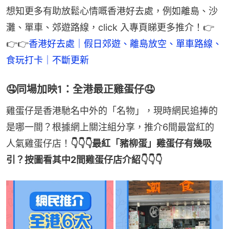
想知更多有助放鬆心情嘅香港好去處，例如離島、沙
灘、單車、郊遊路線，click 入專頁睇更多推介！👉
👉👉
香港好去處｜假日郊遊、離島放空、單車路線、
食玩打卡｜不斷更新
🤤同場加映1：全港最正雞蛋仔🤤
雞蛋仔是香港馳名中外的「名物」，現時網民追捧的
是哪一間？根據網上關注組分享，推介6間最當紅的
人氣雞蛋仔店！
👇👇👇最紅「豬柳蛋」雞蛋仔有幾吸
引？按圖看其中2間雞蛋仔店介紹👇👇👇