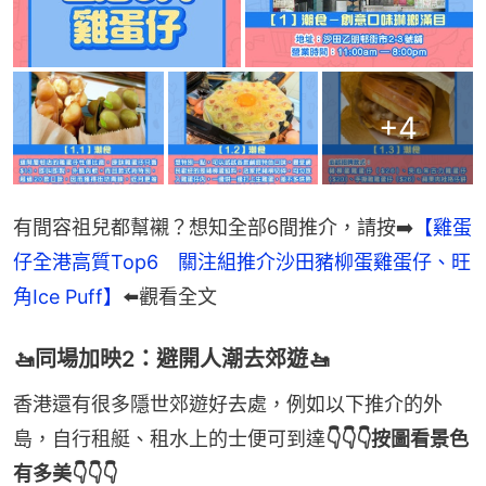
+
4
有間容祖兒都幫襯？想知全部6間推介，請按➡️
【雞蛋
仔全港高質Top6　關注組推介沙田豬柳蛋雞蛋仔、旺
角Ice Puff】
⬅️觀看全文
🚤同場加映2：避開人潮去郊遊🚤
香港還有很多隱世郊遊好去處，例如以下推介的外
島，自行租艇、租水上的士便可到達
👇👇👇按圖看景色
有多美👇👇👇