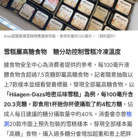
Ariel提醒選擇雪糕時應選迷你裝，食用份量約100毫升。（資料圖片）
雪糕屬高糖食物 糖分助控制雪糕冷凍溫度
據食物安全中心為消費者提供的參考，每100毫升液
體食物含超過7.5克糖即屬高糖食物。記者隨意抽取以
上7款樣本並細看營養標籤，發現全部屬高糖食物。以
「Häagen-Dazs哈密瓜味雪糕」為例，每100毫升含
20.3克糖，即食用1杯迷你杯便攝取了約4粒方糖
，佔
成人每日建議的糖分攝取量中約40%。消委會亦曾
檢
測
20款市面上預先包裝的雪糕樣本，發現全部樣本屬
「高糖」食物，攝入過多糖分會增加超重和患上肥胖