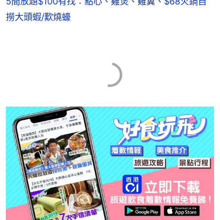
5間放題$100有找：點心、雞煲、雞翼、$68火鍋自
撈大頭蝦/歎燒蠔