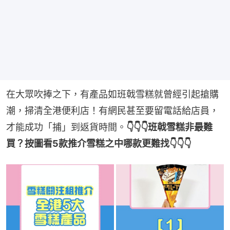
在大眾吹捧之下，有產品如班戟雪糕就曾經引起搶購
潮，掃清全港便利店！有網民甚至要留電話給店員，
才能成功「捕」到返貨時間。
👇👇👇班戟雪糕非最難
買？按圖看5款推介雪糕之中哪款更難找👇👇👇