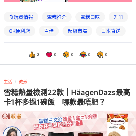
食玩買情報
雪糕推介
雪糕口味
7-11
OK便利店
百佳
超級市場
日本直送
3
0
0
0
0
生活
教煮
雪糕熱量檢測22款｜HäagenDazs最高
卡1杯多過1碗飯 哪款最唔肥？