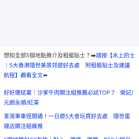
想知全部5個地點推介及租艇貼士？➡️
請按【水上的士
｜5大香港隱世美景郊遊好去處　附租艇貼士及建議
航程】觀看全文
⬅️
好好運結業｜沙爹牛肉關注組推薦必試TOP 7 榮記/
元朗永順/紅茶
荃灣單車徑開通！一日遊5大食玩買好去處 隱世蛋
撻店關注組瘋推