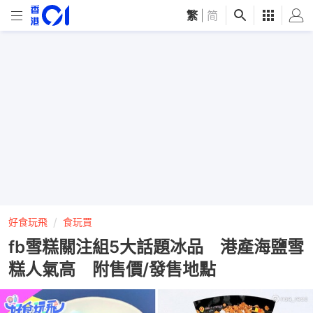
繁
|
简
好食玩飛
食玩買
fb雪糕關注組5大話題冰品 港產海鹽雪
糕人氣高 附售價/發售地點