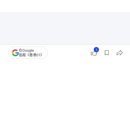
3
在Google
追蹤《香港01》
01教煮
飲食健康資訊
食物營養
營養
食物營養標籤
營養學