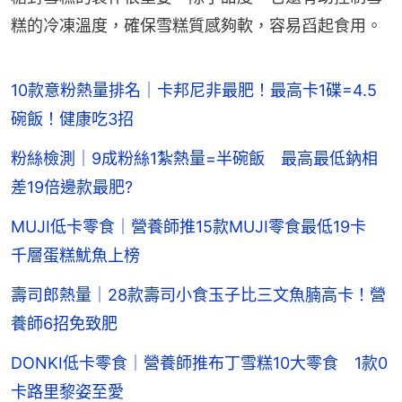
糕的冷凍溫度，確保雪糕質感夠軟，容易舀起食用。
10款意粉熱量排名｜卡邦尼非最肥！最高卡1碟=4.5
碗飯！健康吃3招
粉絲檢測｜9成粉絲1紮熱量=半碗飯 最高最低鈉相
差19倍邊款最肥?
MUJI低卡零食｜營養師推15款MUJI零食最低19卡
千層蛋糕魷魚上榜
壽司郎熱量｜28款壽司小食玉子比三文魚腩高卡！營
養師6招免致肥
DONKI低卡零食｜營養師推布丁雪糕10大零食 1款0
卡路里黎姿至愛