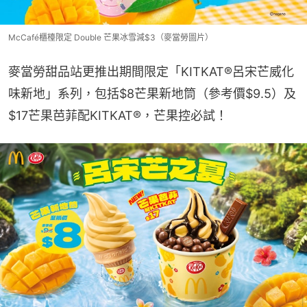
McCafé櫃檯限定 Double 芒果冰雪減$3（麥當勞圖片）
麥當勞甜品站更推出期間限定「KITKAT®呂宋芒威化
味新地」系列，包括$8芒果新地筒（參考價$9.5）及
$17芒果芭菲配KITKAT®​，芒果控必試！