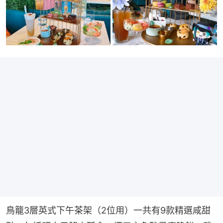
鳥籠3層英式下午茶架（2位用）一共有9款精選咸甜