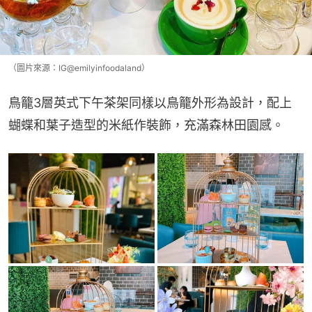
（圖片來源：IG@emilyinfoodaland）
鳥籠3層英式下午茶架同樣以鳥籠外形為設計，配上
蝴蝶和葉子造型的米紙作裝飾，充滿森林田園感。