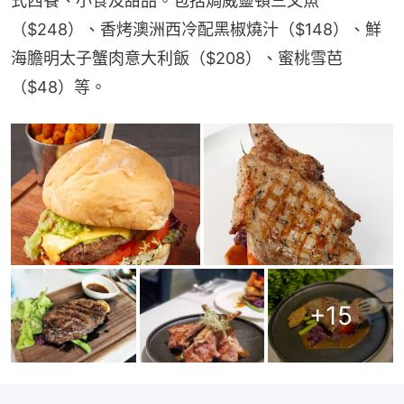
式西餐、小食及甜品。包括焗威靈頓三文魚
（$248）、香烤澳洲西冷配黑椒燒汁（$148）、鮮
海膽明太子蟹肉意大利飯（$208）、蜜桃雪芭
（$48）等。
+
15