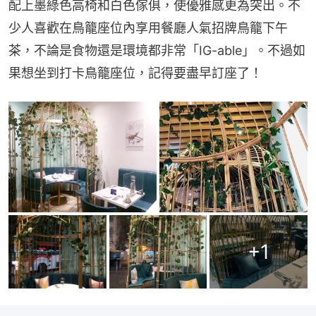
配上墨綠色高椅和白色傢俱，使優雅感更為突出。不
少人喜歡在鳥籠座位內享用餐廳人氣招牌鳥籠下午
茶，不論是食物還是環境都非常「IG-able」。不過如
果想坐到打卡鳥籠座位，記得要盡早訂座了！
+
1