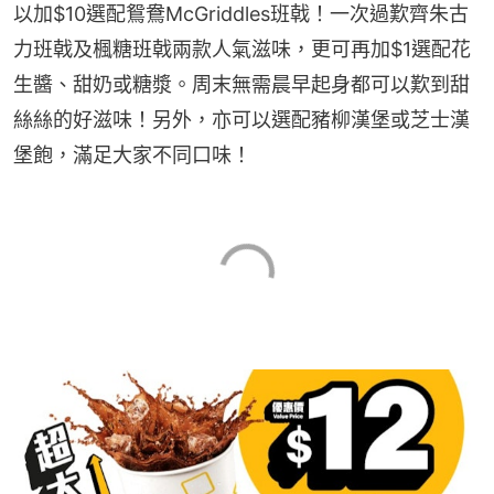
以加$10選配鴛鴦McGriddles班戟！一次過歎齊朱古
力班戟及楓糖班戟兩款人氣滋味，更可再加$1選配花
生醬、甜奶或糖漿。周末無需晨早起身都可以歎到甜
絲絲的好滋味！另外，亦可以選配豬柳漢堡或芝士漢
堡飽，滿足大家不同口味！