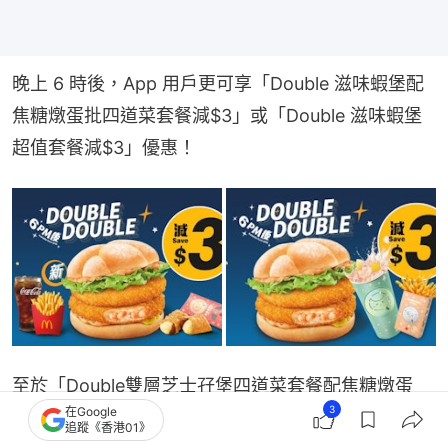
晚上 6 時後，App 用戶更可享「Double 滋味蝦堡配
焦糖燉蛋批四道菜套餐減$3」或「Double 滋味蝦堡
超值套餐減$3」優惠！
至於「Double雙層芝士孖堡四道菜套餐配焦糖燉蛋
3
在Google
批」、「大大啖Double雙層芝士孖堡套餐」就有減$3
追蹤《香港01》