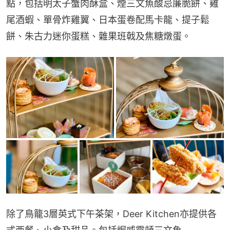
點，包括明太子蟹肉酥盒、煙三文魚酸忌廉脆餅、雞
尾酒蝦、單骨炸雞翼、日本蛋卷配馬卡龍、提子鬆
餅、朱古力迷你蛋糕、雜果班戟及焦糖燉蛋。
除了鳥籠3層英式下午茶架，Deer Kitchen亦提供各