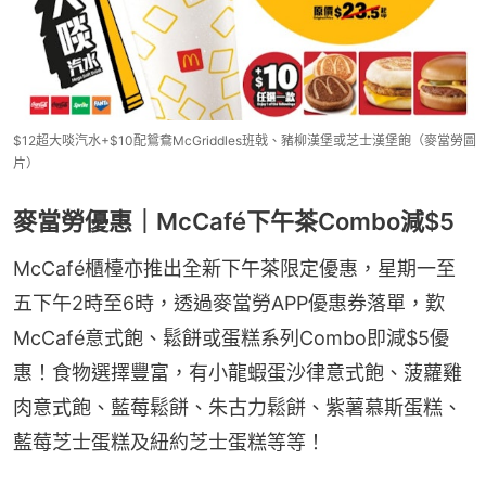
$12超大啖汽水+$10配鴛鴦McGriddles班戟、豬柳漢堡或芝士漢堡飽（麥當勞圖
片）
麥當勞優惠｜McCafé下午茶Combo減$5
McCafé櫃檯亦推出全新下午茶限定優惠，星期一至
五下午2時至6時，透過麥當勞APP優惠券落單，歎
McCafé意式飽、鬆餅或蛋糕系列Combo即減$5優
惠！食物選擇豐富，有小龍蝦蛋沙律意式飽、菠蘿雞
肉意式飽、藍莓鬆餅、朱古力鬆餅、紫薯慕斯蛋糕、
藍莓芝士蛋糕及紐約芝士蛋糕等等！