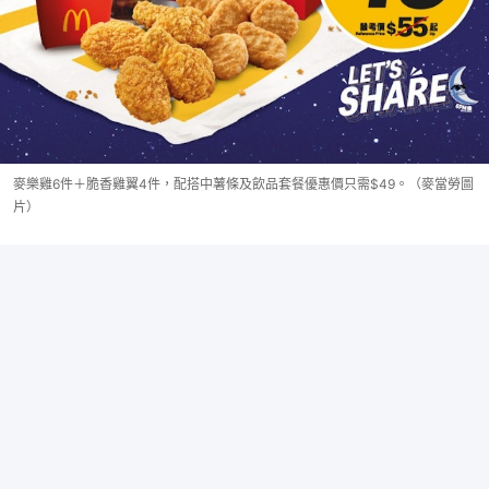
麥樂雞6件＋脆香雞翼4件，配搭中薯條及飲品套餐優惠價只需$49。（麥當勞圖
片）