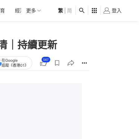
育
經濟
更多
01深圳
繁
觀點
|
简
健康
好食玩飛
登入
女
清｜持續更新
567
在Google
追蹤《香港01》