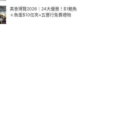
美食博覽2026｜24大優惠！$1鮑魚
＋魚蛋$10任夾+五豐行免費禮物