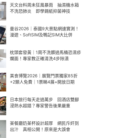
天文台料周未狂風暴雨 抽濕機水箱
不洗恐肺炎 即學錫紙抑菌神技
曼谷2026｜泰國9大景點網速實測！
漫遊、SoftSIM及鴨記SIM大比併
枕頭套發黃｜1周不洗髒過馬桶恐濕疹
爛面！專家教正確清洗4步除漬
美食博覽2026｜展覽門票獨家85折
+2類人免費｜1票睇4展+開放日期
日本旅行每天走過萬步 回酒店雙腳
浸熱水超錯？專家警告後果嚴重
茶餐廳奶茶杯設計超厚 網民斥奸到
出汁 真相公開！原來是大誤會