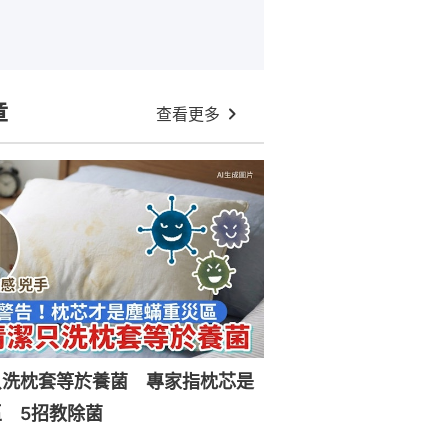
章
查看更多
只洗枕套等於養菌 專家指枕芯是
 5招教除菌