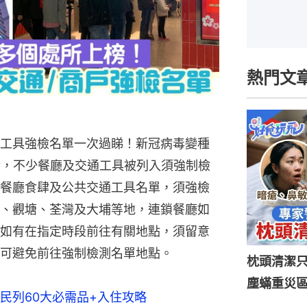
熱門文
工具強檢名單一次過睇！新冠病毒變種
疫情，不少餐廳及交通工具被列入須強制檢
餐廳食肆及公共交通工具名單，須強檢
、觀塘、荃灣及大埔等地，連鎖餐廳如
如有在指定時段前往有關地點，須留意
可避免前往強制檢測名單地點。
枕頭清潔
塵蟎重災區
民列60大必需品+入住攻略