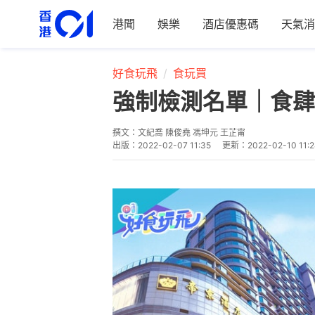
港聞
娛樂
酒店優惠碼
天氣消
好食玩飛
食玩買
強制檢測名單｜食肆
撰文：
文紀喬 陳俊堯 馮坤元 王芷甯
出版：
2022-02-07 11:35
更新：
2022-02-10 11: