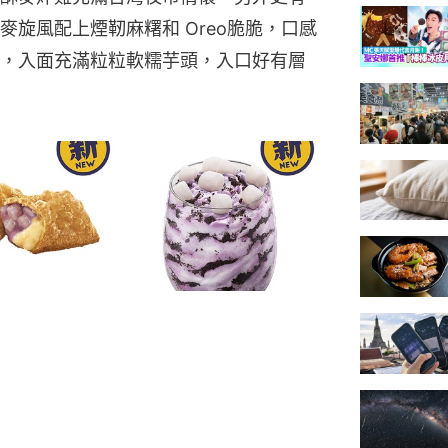
旋風配上煙靭麻糬和 Oreo脆脆，口感
，入面充滿粒粒軟糯芋頭，入口好有層