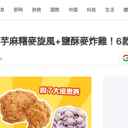
息
即時
熱榜
國際
中國
科技
生活
體
芋麻糬麥旋風+鹽酥麥炸雞！6
59