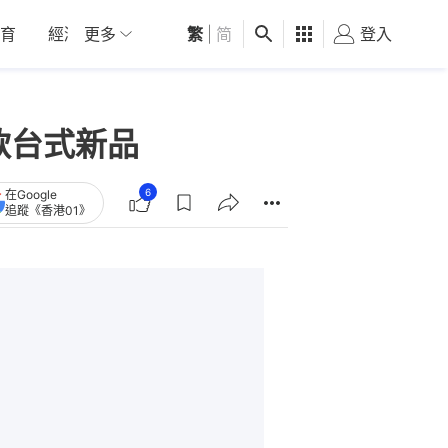
育
經濟
更多
01深圳
繁
觀點
|
简
健康
好食玩飛
登入
女
款台式新品
6
在Google
追蹤《香港01》