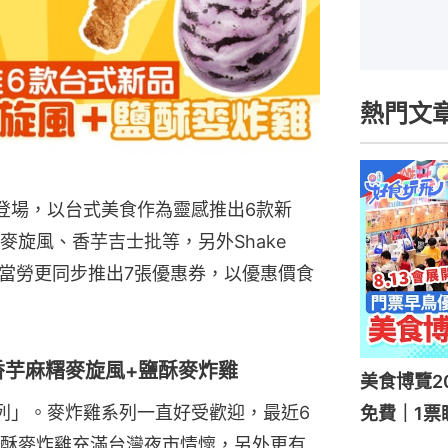
熱門文
登場，以台式美食作為靈感推出6款新
旋風、香芋吉士批等，另外Shake 
麥當勞更同步推出7張優惠券，以優惠價食
香芋麻糬麥旋風+鹽酥麥炸雞
美食博覽2
列」。麥炸雞系列一直好受歡迎，最近6
免費｜1票
酥麥炸雞充滿台灣夜市情懷，另外更有