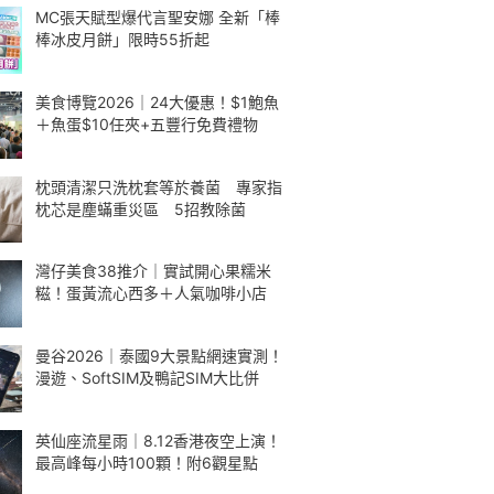
MC張天賦型爆代言聖安娜 全新「棒
棒冰皮月餅」限時55折起
美食博覽2026｜24大優惠！$1鮑魚
＋魚蛋$10任夾+五豐行免費禮物
枕頭清潔只洗枕套等於養菌 專家指
枕芯是塵蟎重災區 5招教除菌
灣仔美食38推介｜實試開心果糯米
糍！蛋黃流心西多＋人氣咖啡小店
曼谷2026｜泰國9大景點網速實測！
漫遊、SoftSIM及鴨記SIM大比併
英仙座流星雨｜8.12香港夜空上演！
最高峰每小時100顆！附6觀星點