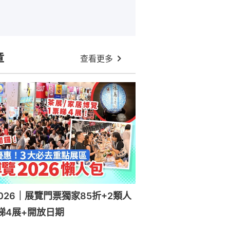
章
查看更多
026｜展覽門票獨家85折+2類人
睇4展+開放日期