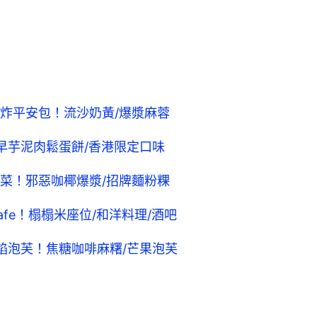
炸平安包！流沙奶黃/爆漿麻蓉
早芋泥肉鬆蛋餅/香港限定口味
菜！邪惡咖椰爆漿/招牌麵粉粿
fe！榻榻米座位/和洋料理/酒吧
餡泡芙！焦糖咖啡麻糬/芒果泡芙