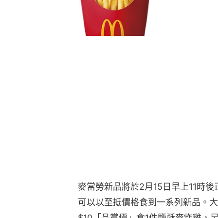
麥當勞新品將於2月15日早上11時
可以以至抵價格食到一系列新品。大
$10「品嘗價」食1件鹽酥麥炸雞，另