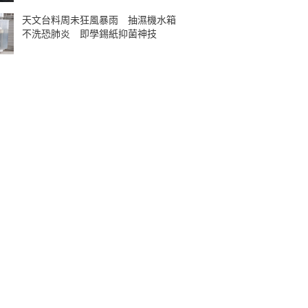
天文台料周未狂風暴雨 抽濕機水箱
不洗恐肺炎 即學錫紙抑菌神技