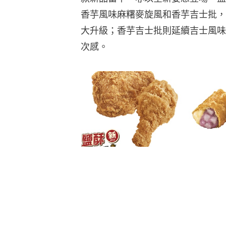
香芋風味麻糬麥旋風和香芋吉士批，麥
大升級；香芋吉士批則延續吉士風味
次感。