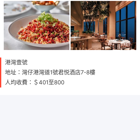
港灣壹號
地址：灣仔港灣道1號君悦酒店7-8樓
人均收費：＄401至800