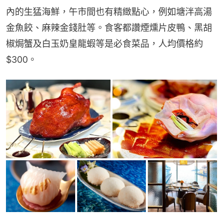
內的生猛海鮮，午市間也有精緻點心，例如塘泮高湯
金魚餃、麻辣金錢肚等。食客都讚煙燻片皮鴨、黑胡
椒焗蟹及白玉奶皇龍蝦等是必食菜品，人均價格約
$300。