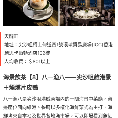
天龍軒
地址：尖沙咀柯士甸道西1號環球貿易廣場(ICC)香港
麗思卡爾頓酒店102樓
人均收費：＄801以上
海景飲茶【8】八一漁八——尖沙咀維港景
＋煙燻片皮鴨
八一漁八是尖沙咀港威商場內的一間海景中菜廳，窗
邊座位面向維港。餐廳以多樣化海鮮菜式為主打，海
鮮均來自本地及世界各地漁市場，可以即場看到魚缸