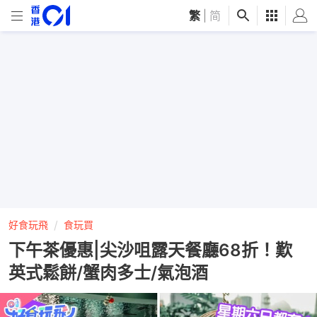
繁
|
简
好食玩飛
食玩買
下午茶優惠|尖沙咀露天餐廳68折！歎
英式鬆餅/蟹肉多士/氣泡酒