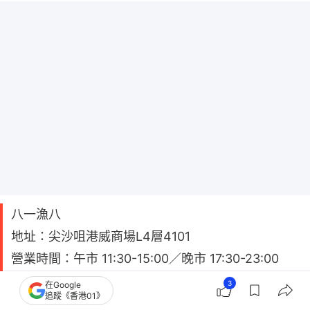
八一漁八
地址：尖沙咀港威商場L4層4101
營業時間：午市 11:30-15:00／晚市 17:30-23:00
人均收費：＄201至400
3
在Google
追蹤《香港01》