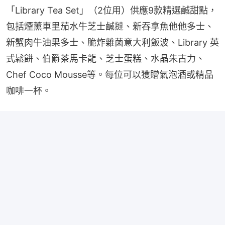
「Library Tea Set」（2位用）供應9款精選鹹甜點，
包括煙薰車里茄水牛芝士鹹撻、新吞拿魚他他多士、
新蟹肉牛油果多士、脆炸雜菌意大利飯波、Library 英
式鬆餅、伯爵茶馬卡龍、芝士蛋糕、水晶朱古力、
Chef Coco Mousse等。每位可以獲贈氣泡酒或精品
咖啡一杯。