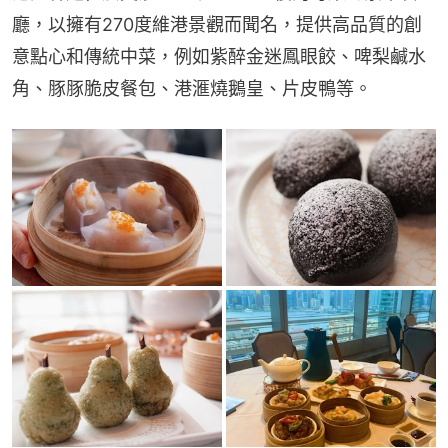
廳，以擁有270度維港景觀而聞名，提供高品質的創
意點心和傳統中菜，例如紫醉金迷鳳眼餃、啤梨鹹水
角、豚豚脆皮餐包、港滙燒鵝皇、片皮鴨等。