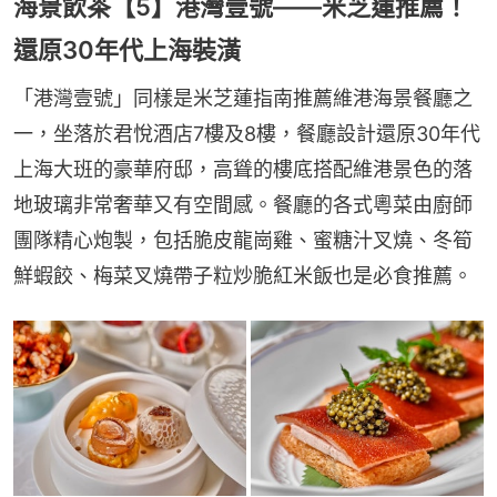
海景飲茶【5】港灣壹號——米芝蓮推薦！
還原30年代上海裝潢
「港灣壹號」同樣是米芝蓮指南推薦維港海景餐廳之
一，坐落於君悅酒店7樓及8樓，餐廳設計還原30年代
上海大班的豪華府邸，高聳的樓底搭配維港景色的落
地玻璃非常奢華又有空間感。餐廳的各式粵菜由廚師
團隊精心炮製，包括脆皮龍崗雞、蜜糖汁叉燒、冬筍
鮮蝦餃、梅菜叉燒帶子粒炒脆紅米飯也是必食推薦。