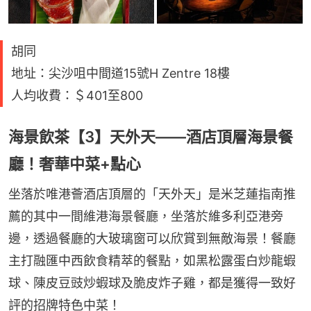
胡同
地址：尖沙咀中間道15號H Zentre 18樓
人均收費：＄401至800
海景飲茶【3】天外天——酒店頂層海景餐
廳！奢華中菜+點心
坐落於唯港薈酒店頂層的「天外天」是米芝蓮指南推
薦的其中一間維港海景餐廳，坐落於維多利亞港旁
邊，透過餐廳的大玻璃窗可以欣賞到無敵海景！餐廳
主打融匯中西飲食精萃的餐點，如黑松露蛋白炒龍蝦
球、陳皮豆豉炒蝦球及脆皮炸子雞，都是獲得一致好
評的招牌特色中菜！