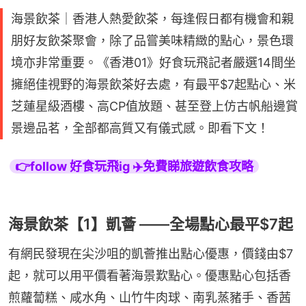
海景飲茶｜香港人熱愛飲茶，每逢假日都有機會和親
朋好友飲茶聚會，除了品嘗美味精緻的點心，景色環
境亦非常重要。《香港01》好食玩飛記者嚴選14間坐
擁絕佳視野的海景飲茶好去處，有最平$7起點心、米
芝蓮星級酒樓、高CP值放題、甚至登上仿古帆船邊賞
景邊品茗，全部都高質又有儀式感。即看下文！
👉follow 好食玩飛ig ✈️免費睇旅遊飲食攻略
海景飲茶【1】凱薈 ——全場點心最平$7起
有網民發現在尖沙咀的凱薈推出點心優惠，價錢由$7
起，就可以用平價看著海景歎點心。優惠點心包括香
煎蘿蔔糕、咸水角、山竹牛肉球、南乳蒸豬手、香茜