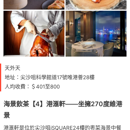
天外天
地址：尖沙咀科學館道17號唯港薈28樓
人均收費：＄401至800
海景飲茶【4】港滙軒——坐擁270度維港
景
港滙軒是位於尖沙咀iSQUARE24樓的粵菜海景中餐