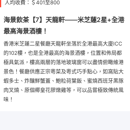
人均收費：＄401至800
海景飲茶【7】天龍軒——米芝蓮2星+全港
最高海景酒樓！
香港米芝蓮二星餐廳天龍軒坐落於全港最高大廈ICC
的102樓，也是全港最高的海景酒樓，位置和佈局都
極具氣派，樓高兩層的落地玻璃窗可以盡情俯瞰維港
景色！餐廳供應正宗粵菜及粵式巧手點心，如窩貼大
蝦多士、炸釀鮮蟹蓋、鮑粒荷葉飯、蜜燒西班牙黑豚
肉叉燒、原個椰皇花膠燉雞等，可以品嘗極致傳統風
味！