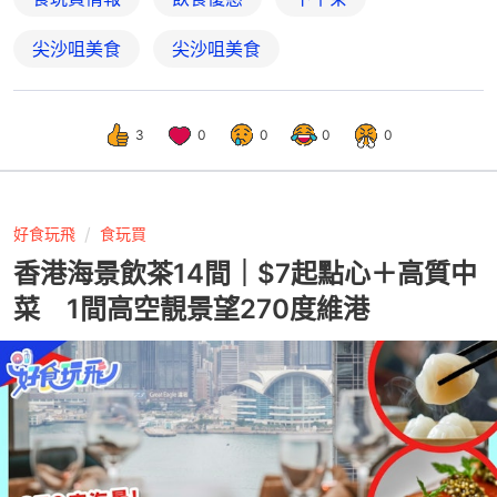
尖沙咀美食
尖沙咀美食
3
0
0
0
0
好食玩飛
食玩買
香港海景飲茶14間｜$7起點心＋高質中
菜 1間高空靚景望270度維港