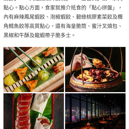
點心。點心方面，食家就推介抵食的「點心拼盤」，
內有麻辣鳳尾蝦餃、泡椒蝦餃、碧綠桃膠素菜餃及欖
角鱈魚餃等高質點心，還有海皇脆筒、蜜汁叉燒包、
黑椒和牛酥及龍蝦帶子脆多士。