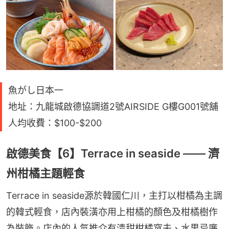
魚がし日本一
地址：九龍城啟德協調道2號AIRSIDE G樓G001號舖
人均收費：$100-$200
啟德美食【6】Terrace in seaside —— 濟
州柑橘主題輕食
Terrace in seaside源於韓國仁川，主打以柑橘為主調
的韓式輕食，店內裝潢亦用上柑橘的顏色及柑橘樹作
為裝飾。店內的人氣推介有清甜柑橘窩夫、水果忌廉