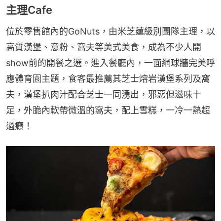
主理Cafe
位於零售館內的GoNuts，由米芝蓮級別團隊主理，以
高質漢堡、意粉、窩夫等美式美食，成為不少人開
show前的開餐之選。進入餐廳內，一面網球牆完美呼
應體育園主題，食客最推薦其芝士熔岩漢堡系列及窩
夫，漢堡扒肉汁配合芝士一同湧出，邪惡但滋味十
足，外脆內軟帶微溫的窩夫，配上雪糕，一冷一熱超
過癮！