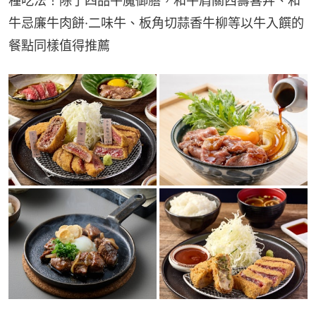
種吃法！除了四品牛魔御膳，和牛肩關西壽喜丼、和
牛忌廉牛肉餅·二味牛、板角切蒜香牛柳等以牛入饌的
餐點同樣值得推薦