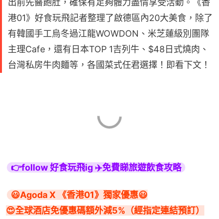
出前先醫飽肚，確保有足夠體力盡情享受活動。《香
港01》好食玩飛記者整理了啟德區內20大美食，除了
有韓國手工烏冬過江龍WOWDON、米芝蓮級別團隊
主理Cafe，還有日本TOP 1吉列牛、$48日式燒肉、
台灣私房牛肉麵等，各國菜式任君選擇！即看下文！
👉follow 好食玩飛ig ✈️免費睇旅遊飲食攻略
😃Agoda X 《香港01》獨家優惠😃

😍全球酒店免優惠碼額外減5%（經指定連結預訂）