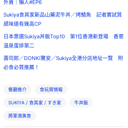
外賣｜懶人#EP6
Sukiya食其家新品山藥泥牛丼／烤鯖魚 記者實試質
感味道有幾高CP
日本票選Sukiya丼飯Top10 第1位香港新登場 香蔥
溫泉蛋排第二
壽司郎／DONKI驚安／Sukiya全港分店地址一覽 附
必食必買推薦！
餐廳推介
食玩買情報
SUKIYA / 食其家 / すき家
牛丼飯
將軍澳美食