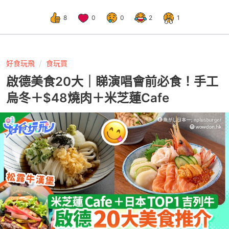
8
0
0
2
1
好食玩飛
食玩買
啟德美食20大｜睇演唱會前必食！手工
烏冬＋$48燒肉＋米芝蓮Cafe