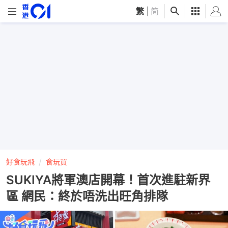
繁
|
简
好食玩飛
食玩買
SUKIYA將軍澳店開幕！首次進駐新界
區 網民：終於唔洗出旺角排隊