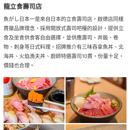
龍立食壽司店
魚がし日本一是來自日本的立食壽司店，啟德店同樣
貫徹品牌理念，採用開放式壽司吧檯的設計，提供立
食及坐食供食客自由選擇，並供應壽司、丼飯、卷
物、刺身等日式料理。招牌推介有三味吞拿魚丼、北
海丼、火焰漁夫丼、廚師特選壽司10貫，份量十足，
價錢也合理。