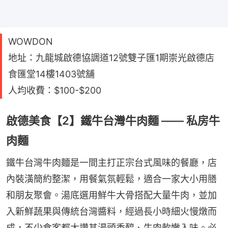
WOWDON
地址：九龍城啟德協調道12號雙子匯1期崇光啟德店
食匯堂14樓1403號舖
人均收費：$100-$200
啟德美食【2】鐵牛台灣牛肉麵 —— 私房牛
肉麵
鐵牛台灣牛肉麵是一間主打正宗台式風味的餐廳，店
內裝潢簡約整潔，用餐氣氛輕鬆，適合一家大小用膳
和朋友聚會。湯底選用鮮牛大骨搭配大量牛肉，並加
入新鮮蔬果與傳統台灣醬料，經過長小時細火慢燉而
成，不少食客都大讚其湯頭香醇、牛肉軟嫩入味。必