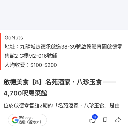
GoNuts
地址：九龍城啟德承啟道38-39號啟德體育園啟德零
售館2 G樓M2-016號舖
人均收費：$100-$200
啟德美食【8】名苑酒家．八珍玉食 ——
4,700呎粵菜館
位於啟德零售館2期的「名苑酒家．八珍玉食」是由
法國國際廚皇美食會大師獎名廚主理，該店佔地達
11
在Google
追蹤《香港01》
4,700呎，設有160個座位。酒家的特色菜式有招牌荔