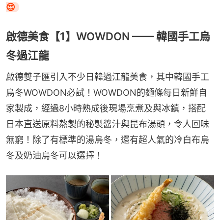
😍
啟德美食【1】WOWDON —— 韓國手工烏
冬過江龍
啟德雙子匯引入不少日韓過江龍美食，其中韓國手工
烏冬WOWDON必試！WOWDON的麵條每日新鮮自
家製成，經過8小時熟成後現場烹煮及與冰鎮，搭配
日本直送原料熬製的秘製醬汁與昆布湯頭，令人回味
無窮！除了有標準的湯烏冬，還有超人氣的冷白布烏
冬及奶油烏冬可以選擇！