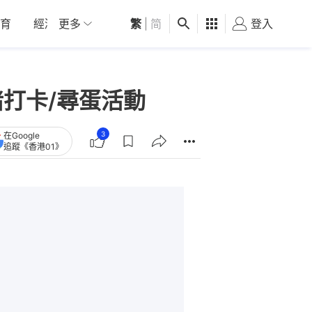
育
經濟
更多
01深圳
繁
觀點
|
简
健康
好食玩飛
登入
女
豬打卡/尋蛋活動
3
在Google
追蹤《香港01》