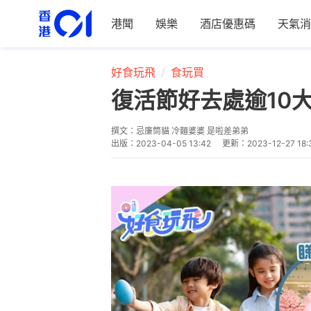
港聞
娛樂
酒店優惠碼
天氣消
好食玩飛
食玩買
復活節好去處逾10大
撰文：
忌廉筒貓 冷麵婆婆 是啦差弟弟
出版：
2023-04-05 13:42
更新：
2023-12-27 18: