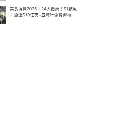
美食博覽2026｜24大優惠！$1鮑魚
＋魚蛋$10任夾+五豐行免費禮物