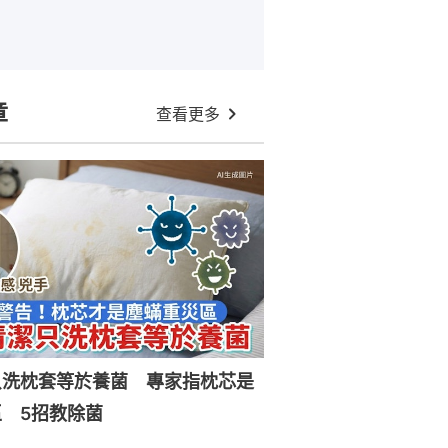
章
查看更多
只洗枕套等於養菌 專家指枕芯是
 5招教除菌