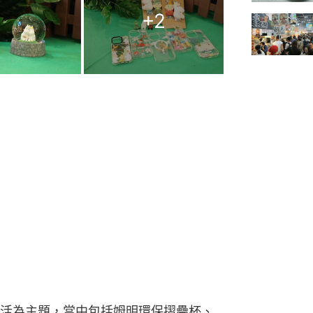
+
2
活為主題，當中包括姆明環保摺疊杯、