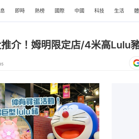
息
即時
熱榜
國際
中國
科技
生活
體
推介！姆明限定店/4米高Lulu
35