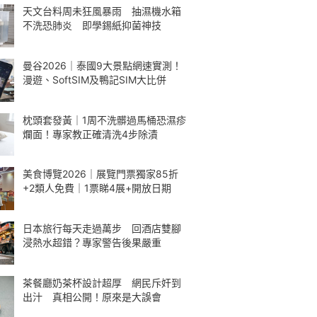
天文台料周未狂風暴雨 抽濕機水箱
不洗恐肺炎 即學錫紙抑菌神技
曼谷2026｜泰國9大景點網速實測！
漫遊、SoftSIM及鴨記SIM大比併
枕頭套發黃｜1周不洗髒過馬桶恐濕疹
爛面！專家教正確清洗4步除漬
美食博覽2026｜展覽門票獨家85折
+2類人免費｜1票睇4展+開放日期
日本旅行每天走過萬步 回酒店雙腳
浸熱水超錯？專家警告後果嚴重
茶餐廳奶茶杯設計超厚 網民斥奸到
出汁 真相公開！原來是大誤會