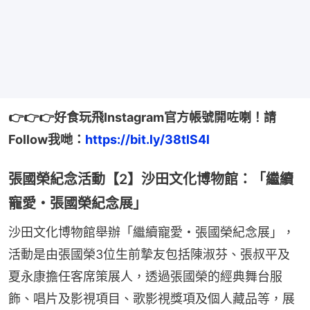
👉👉👉好食玩飛Instagram官方帳號開咗喇！請
Follow我哋：
https://bit.ly/38tlS4l
張國榮紀念活動【2】沙田文化博物館：「繼續
寵愛・張國榮紀念展」
沙田文化博物館舉辦「繼續寵愛・張國榮紀念展」，
活動是由張國榮3位生前摯友包括陳淑芬、張叔平及
夏永康擔任客席策展人，透過張國榮的經典舞台服
飾、唱片及影視項目、歌影視獎項及個人藏品等，展