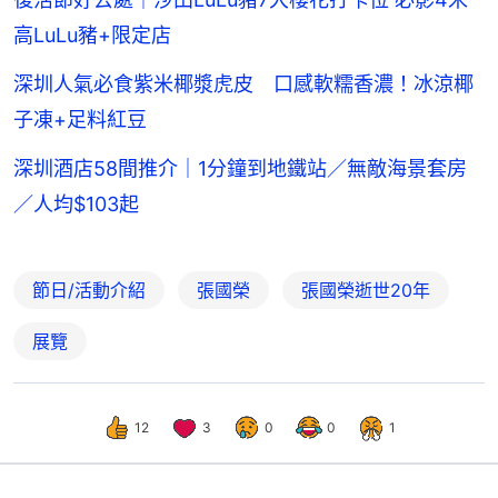
高LuLu豬+限定店
深圳人氣必食紫米椰漿虎皮 口感軟糯香濃！冰涼椰
子凍+足料紅豆
深圳酒店58間推介｜1分鐘到地鐵站／無敵海景套房
／人均$103起
節日/活動介紹
張國榮
張國榮逝世20年
展覽
12
3
0
0
1