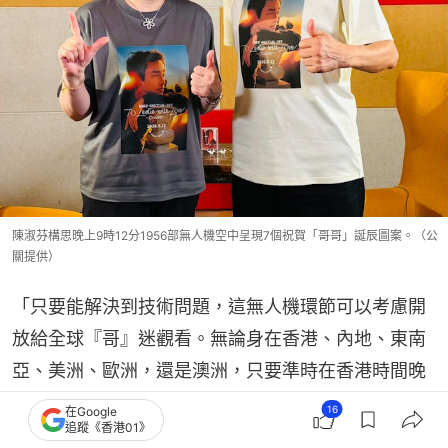
陳淑芬構思晚上9時12分1956部無人機空中呈現7個祝賀「哥哥」誕辰圖案。（公
關提供）
「只要能解決到技術問題，這無人機環節可以考慮開
放給全球『哥』迷觀看。無論身在香港、內地、東南
亞、美洲、歐洲，還是澳洲，只要準時在香港時間晚
上9時12分進入指定平台，就可以看到這個環節的直
16
在Google
追蹤《香港01》
播。但這是個很艱巨的工程，我仍在努力中。」