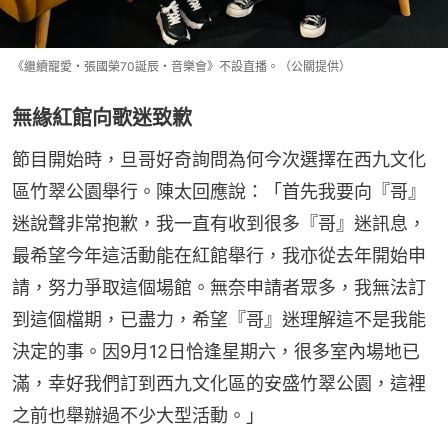
《繼續寵愛・張國榮70誕辰・音樂會》不設直播。（公關提供）
無緣紅館向歌迷致歉
節目開始時，旦哥好奇詢問為何今次選擇在西九文化
區竹翠公園舉行。陳太回應說：「首先我要向『哥』
迷說聲非常抱歉，我一直有收到很多『哥』迷訊息，
最希望今年這活動能在紅館舉行，我亦從去年開始申
請，努力爭取這個場館。無奈申請者眾多，我無法訂
到這個檔期，已盡力，希望『哥』迷理解這不是我能
決定的事。因9月12日恰逢星期六，很多室內場地已
滿，幸好我們訂到西九文化區的安盛竹翠公園，這裡
之前也舉辦過不少大型活動。」