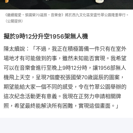
《繼續寵愛・張國榮70誕辰・音樂會》將於西九文化區安盛竹翠公園隆重舉行。
（公關提供）
擬於9時12分升空1956架無人機
陳太續說：「不過，我正在積極籌備一件只有在室外
場地才有可能做到的事，雖然未知能否實現。我希望
可以在音樂會進行至晚上9時12分時，讓1956部無人
機飛上天空，呈現7個慶祝張國榮70歲誕辰的圖案，
期望能給大家一個不同的感受，令在竹翠公園舉辦的
這次紀念活動更有意義。我現在正努力申請相關牌
照，希望最終能解決所有困難，實現這個畫面。」