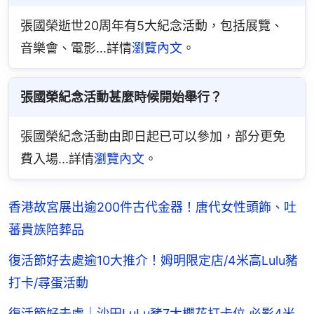
張國榮逝世20周年有5大紀念活動，包括展覽、
音樂會、電影...詳情
瀏覽內文
。
張國榮紀念活動甚麼時候開始舉行？
張國榮紀念活動由即日起已可以參加，部分更免
費入場...詳情
瀏覽內文
。
香港故宮展出逾200件古代金器！唐代女性頭飾、吐
蕃貴族陪葬品
復活節好去處逾10大推介！姆明限定店/4米高Lulu豬
打卡/尋蛋活動
復活節好去處｜沙田LuLu豬7大櫻花打卡位 必影4米