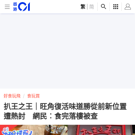
繁
|
简
好食玩飛
食玩買
扒王之王｜旺角復活味道勝從前新位置
遭熱討 網民︰食完落樓被查