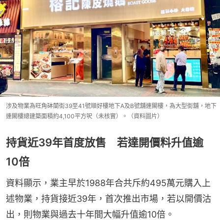
涉及物業為旺角砵蘭街39至41號順好樓地下A及B號舖連閣樓，為大型街舖，地下
連閣樓總建築面積約4,100平方呎（未核實）。（資料圖片）
持貨近39年首度放售 若達開價料升值逾
10倍
資料顯示，業主早於1988年合共斥約495萬元購入上
述物業，持貨接近39年，首次推出市場，若以開價沽
出，則物業與過去十年間大幅升值逾10倍。