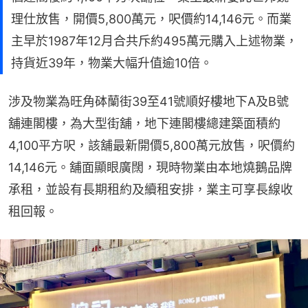
理仕放售，開價5,800萬元，呎價約14,146元。而業
主早於1987年12月合共斥約495萬元購入上述物業，
持貨近39年，物業大幅升值逾10倍。
涉及物業為旺角砵蘭街39至41號順好樓地下A及B號
舖連閣樓，為大型街舖，地下連閣樓總建築面積約
4,100平方呎，該舖最新開價5,800萬元放售，呎價約
14,146元。舖面顯眼廣闊，現時物業由本地燒鵝品牌
承租，並設有長期租約及續租安排，業主可享長線收
租回報。