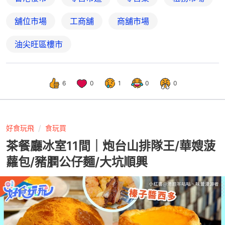
舖位市場
工商舖
商舖市場
油尖旺區樓市
6
0
1
0
0
好食玩飛
食玩買
茶餐廳冰室11間｜炮台山排隊王/華嫂菠
蘿包/豬膶公仔麵/大坑順興