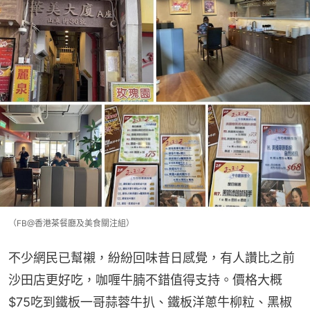
（FB@香港茶餐廳及美食關注組）
不少網民已幫襯，紛紛回味昔日感覺，有人讚比之前
沙田店更好吃，咖喱牛腩不錯值得支持。價格大概
$75吃到鐵板一哥蒜蓉牛扒、鐵板洋蔥牛柳粒、黑椒