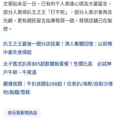
文張貼未足一日，已有約千人表達心情及大量留言，
部分人覺得扒王之王「打不死」，部分人表示會再去
光顧，更有網民留言指專程探一趟，發現店舖已在裝
修。
扒王之王最後一間分店結業！港人集體回憶：以前喺
中產先食得起
太子舊式扒房$65起歎鐵板套餐！性價比高 必試神
戶牛柳、牛尾湯
觀塘放題｜牛扒放題$298起！任食扒/海鮮/自助沙律
吧/飯麵/雪糕
食玩買新聞熱話