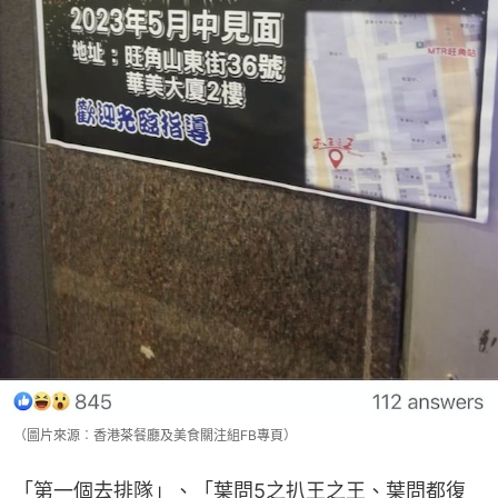
（圖片來源︰香港茶餐廳及美食關注組FB專頁）
「第一個去排隊」、「葉問5之扒王之王、葉問都復