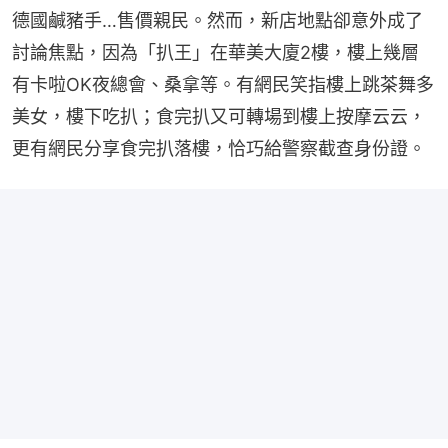
德國鹹豬手…售價親民。然而，新店地點卻意外成了
討論焦點，因為「扒王」在華美大廈2樓，樓上幾層
有卡啦OK夜總會、桑拿等。有網民笑指樓上跳茶舞多
美女，樓下吃扒；食完扒又可轉場到樓上按摩云云，
更有網民分享食完扒落樓，恰巧給警察截查身份證。