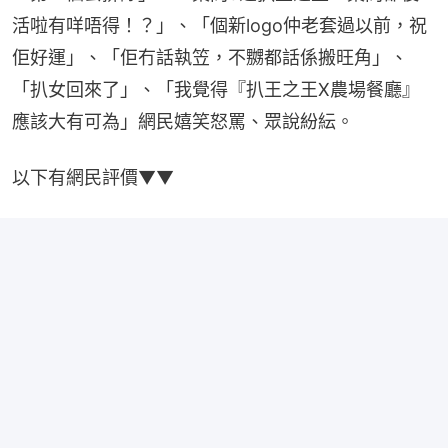
活啦有咩唔得！？」、「個新logo仲老套過以前，祝
佢好運」、「佢冇話執笠，不嬲都話係搬旺角」、
「扒女回來了」、「我覺得『扒王之王X農場餐廳』
應該大有可為」網民嬉笑怒罵、眾說紛紜。
以下有網民評價▼▼