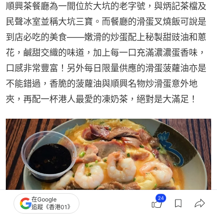
順興茶餐廳為一間位於大坑的老字號，與炳記茶檔及
民聲冰室並稱大坑三寶。而餐廳的滑蛋叉燒飯可說是
到店必吃的美食——嫩滑的炒蛋配上秘製甜豉油和蔥
花，鹹甜交織的味道，加上每一口充滿濃濃蛋香味，
口感非常豐富！另外每日限量供應的滑蛋菠蘿油亦是
不能錯過，香脆的菠蘿油與順興名物炒滑蛋意外地
夾，再配一杯港人最愛的凍奶茶，絕對是大滿足！
24
在Google
追蹤《香港01》