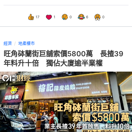
17
1
0
6
0
經濟
地產樓市
旺角砵蘭街巨舖索價5800萬 長揸39
年料升十倍 獨佔大廈逾半業權