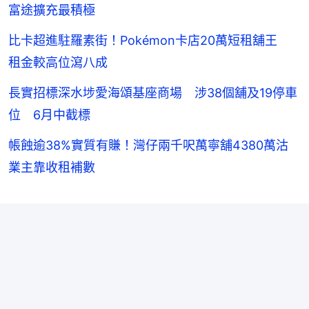
富途擴充最積極
比卡超進駐羅素街！Pokémon卡店20萬短租舖王
租金較高位瀉八成
長實招標深水埗愛海頌基座商場 涉38個舖及19停車
位 6月中截標
帳蝕逾38%實質有賺！灣仔兩千呎萬寧舖4380萬沽
業主靠收租補數