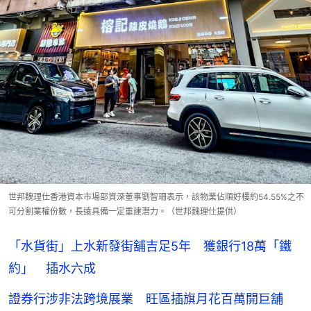
世邦魏理仕香港資本市場部資深董事劉智珊表示，該物業佔順好樓約54.55%之不
可分割業權份數，長遠具備一定重建潛力。（世邦魏理仕提供）
「水貨街」上水新發街舖吉足5年 獲銀行18萬「鐵
約」 插水六成
證券行涉非法跨境展業 旺區插旗月花百萬開巨舖