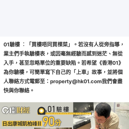
01驗樓 ︰「買樓唔同買棵菜」。若沒有人從旁指導，
業主們手執驗樓表，或因毫無經驗而感到迷茫、無從
入手，甚至忽略單位的重要缺陷。若希望《香港01》
為你驗樓，可簡單寫下自己的「上車」故事，並將個
人聯絡方式電郵至：property@hk01.com我們會盡
快與你聯絡。