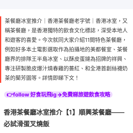
茶餐廳冰室推介｜香港茶餐廳老字號｜香港冰室，又
稱茶餐廳，是香港獨特的飲食文化標誌，深受本地人
和遊客的喜愛。今次就同大家介紹11間特色茶餐廳，
例如好多本土電影選取作為拍攝地的美都餐室、茶餐
廳界的排隊王半島冰室、以酥皮蛋撻為招牌的祥興、
專注研製脆皮爆汁燒春雞的薔紅、和全港首創絲襪奶
茶的蘭芳園等。詳情即睇下文！
👉follow 好食玩飛ig ✈️免費睇旅遊飲食攻略
香港茶餐廳冰室推介【1】順興茶餐廳——
必試滑蛋叉燒飯