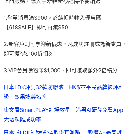
上門服務，想入手新鞋新衫記得不要錯過！
1.全單消費滿$900，於結帳時輸入優惠碼
【618SALE】即可再減$50
2.新客戶則可享迎新優惠，凡成功註冊成為新會員，
即可獲得$100折扣券
3.VIP會員購物滿$1,000，即可賺取額外2倍積分
日本LDK評測32款防曬液 HK$77平民品牌被評A
級 效果媲美名牌
康文署SmartPLAY訂場救星！港男AI研發免費App
大增執雞成功率
日本《LDK》嚴選34款掛耳咖啡 1款獲A+最高評