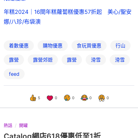
年糕2024｜16間年糕蘿蔔糕優惠57折起 美心/聖安
娜/八珍/布袋澳
着數優惠
購物優惠
食玩買優惠
行山
露營
露營郊遊
露營
滑雪
滑雪
feed
5
0
0
0
0
熱話
開罐
Catalog網店618優惠低至1折