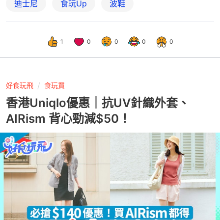
迪士尼
食玩Up
波鞋
1
0
0
0
0
好食玩飛
食玩買
香港Uniqlo優惠｜抗UV針織外套、
AIRism 背心勁減$50！