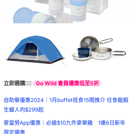
立即選購👉🏻
 Go Wild 會員優惠低至5折
自助餐優惠2024｜1月buffet抵食15間推介 任食龍蝦
生蠔人均$299起
麥當勞App優惠｜必搶$10九件麥樂雞 1連6日新年
限定優惠