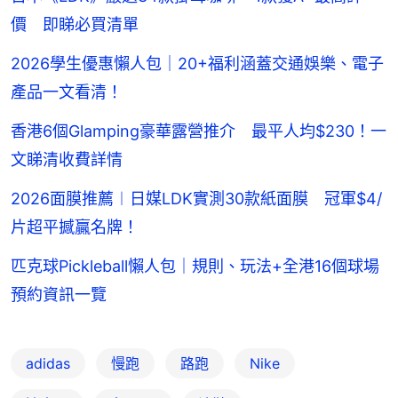
價 即睇必買清單
2026學生優惠懶人包｜20+福利涵蓋交通娛樂、電子
產品一文看清！
香港6個Glamping豪華露營推介 最平人均$230！一
文睇清收費詳情
2026面膜推薦︱日媒LDK實測30款紙面膜 冠軍$4/
片超平撼贏名牌！
匹克球Pickleball懶人包｜規則、玩法+全港16個球場
預約資訊一覽
adidas
慢跑
路跑
Nike