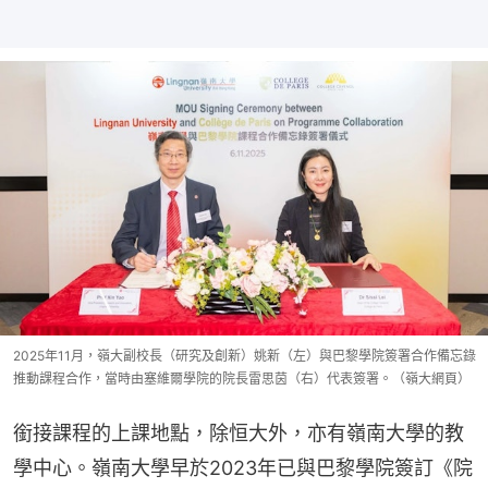
2025年11月，嶺大副校長（研究及創新）姚新（左）與巴黎學院簽署合作備忘錄
推動課程合作，當時由塞維爾學院的院長雷思茵（右）代表簽署。（嶺大網頁）
銜接課程的上課地點，除恒大外，亦有嶺南大學的教
學中心。嶺南大學早於2023年已與巴黎學院簽訂《院