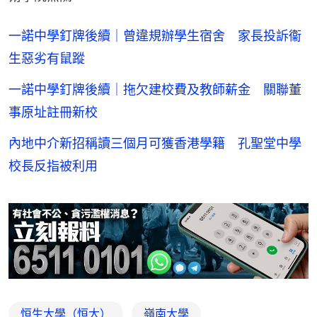
一諾中學釘牌後續｜曾違規辦學生宿舍 家長投訴衞
生惡劣有鼠蹤
一諾中學釘牌後續｜拖欠建校費及教師薪金 關聯董
事原址註冊新校
內地中介新招稱讀三個月可獲香港學籍 孔聖堂中學
校長反指被利用
恒生大學（恒大）
嶺南大學