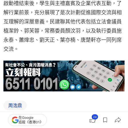
啟動禮結束後，學生與主禮嘉賓及企業代表互動，了
解行業前景，充分展現了是次計劃促進國際交流與相
互理解的深層意義。民建聯其他代表包括立法會議員
植潔鈴、郭芙蓉，常務委員顏汶羽，以及執行委員施
永泰、蕭煒忠、劉天正、葉亦楠、唐楚軒亦一同列席
交流。
周浩鼎
24
在Google
追蹤《香港01》
2
0
0
0
2