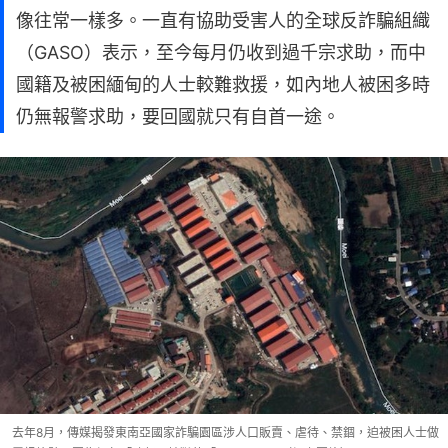
像往常一樣多。一直有協助受害人的全球反詐騙組織
（GASO）表示，至今每月仍收到過千宗求助，而中
國籍及被困緬甸的人士較難救援，如內地人被困多時
仍無報警求助，要回國就只有自首一途。
去年8月，傳媒揭發東南亞國家詐騙園區涉人口販賣、虐待、禁錮，迫被困人士做