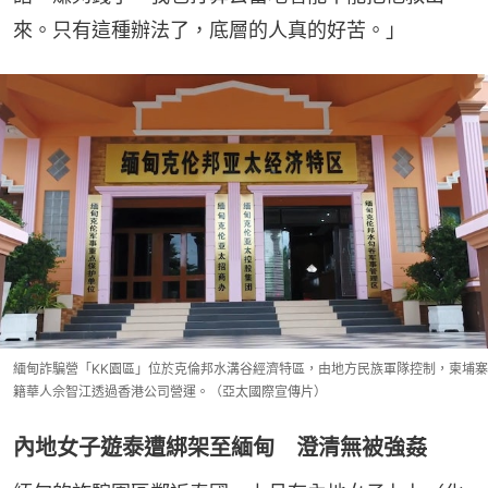
來。只有這種辦法了，底層的人真的好苦。」
緬甸詐騙營「KK園區」位於克倫邦水溝谷經濟特區，由地方民族軍隊控制，柬埔寨
籍華人佘智江透過香港公司營運。（亞太國際宣傳片）
內地女子遊泰遭綁架至緬甸 澄清無被強姦