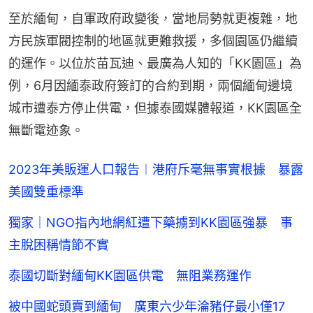
至於緬甸，自軍政府政變後，當地局勢就更複雜，地
方民族軍閥控制的地區就更難救援，多個園區仍繼續
的運作。以位於苗瓦迪、最廣為人知的「KK園區」為
例，6月因緬泰政府簽訂的合約到期，兩個緬甸邊境
城市遭泰方停止供電，但據泰國媒體報道，KK園區全
無斷電迹象。
2023年美販運人口報告︱港府斥毫無事實根據 暴露
美國雙重標準
獨家｜NGO指內地網紅遭下藥擄到KK園區強暴 事
主脫困稱情節不實
泰國切斷對緬甸KK園區供電 無阻業務運作
被中國蛇頭賣到緬甸 廣東六少年淪豬仔最小僅17