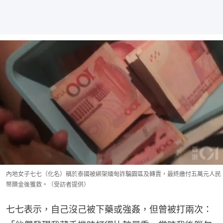
內地女子七七（化名）稱於泰國被綁架緬甸詐騙園區及轉賣，最終繳付五萬元人民
幣贖金後獲救。（受訪者提供）
七七表示，自己沒己被下藥或強姦，但曾被打兩次：