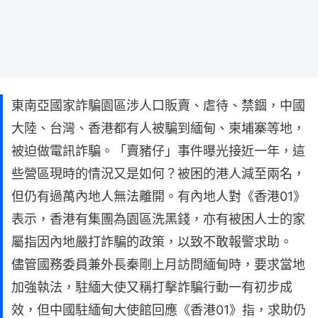
東南亞國家詐騙園區涉人口販賣、虐待、禁錮，中國
大陸、台灣、香港都有人被騙到緬甸、柬埔寨等地，
被迫做電訊詐騙。「賣豬仔」事件曝光接近一年，這
些營區現時的情況又是如何？被困的港人減至兩名，
但仍有過萬內地人無法離開。有內地人對《香港01》
表示，香港有集團為園區洗黑錢，亦有被困人士的家
屬指因內地嚴打詐騙的政策，以致不敢報警求助。
儘管國務委員兼外長秦剛上月訪問緬甸時，要求當地
加強執法，駐緬大使又稱打擊詐騙行動一有初步成
效，但中國駐緬甸大使館回應《香港01》指，求助仍