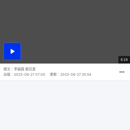
播
放
6:19
總
影
共
片
時
撰文：
李穎霖 蔡苡柔
間
出版：
2023-06-27 07:00
更新：
2023-06-27 20:54