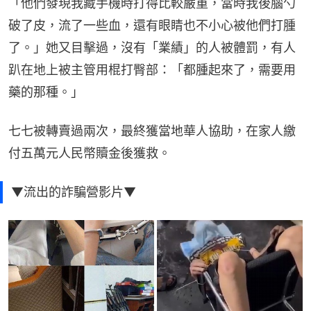
「他們發現我藏手機時打得比較嚴重，當時我後腦勺
破了皮，流了一些血，還有眼睛也不小心被他們打腫
了。」她又目擊過，沒有「業績」的人被體罰，有人
趴在地上被主管用棍打臀部：「都腫起來了，需要用
藥的那種。」
七七被轉賣過兩次，最終獲當地華人協助，在家人繳
付五萬元人民幣贖金後獲救。
▼流出的詐騙營影片▼