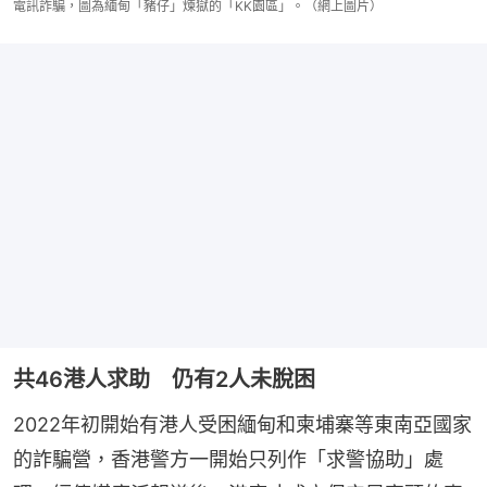
電訊詐騙，圖為緬甸「豬仔」煉獄的「KK園區」。（網上圖片）
共46港人求助 仍有2人未脫困
2022年初開始有港人受困緬甸和柬埔寨等東南亞國家
的詐騙營，香港警方一開始只列作「求警協助」處