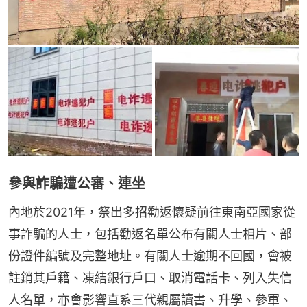
參與詐騙遭公審、連坐
內地於2021年，祭出多招勸返懷疑前往東南亞國家從
事詐騙的人士，包括勸返名單公布有關人士相片、部
份證件編號及完整地址。有關人士逾期不回國，會被
註銷其戶籍、凍結銀行戶口、取消電話卡、列入失信
人名單，亦會影響直系三代親屬讀書、升學、參軍、