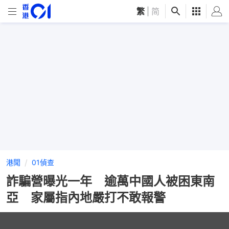
繁
|
简
港聞
01偵查
詐騙營曝光一年 逾萬中國人被困東南
亞 家屬指內地嚴打不敢報警