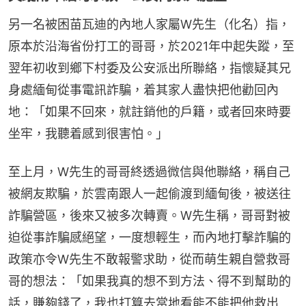
另一名被困苗瓦迪的內地人家屬W先生（化名）指，
原本於沿海省份打工的哥哥，於2021年中起失蹤，至
翌年初收到鄉下村委及公安派出所聯絡，指懷疑其兄
身處緬甸從事電訊詐騙，着其家人盡快把他勸回內
地：「如果不回來，就註銷他的戶籍，或者回來時要
坐牢，我聽着感到很害怕。」
至上月，W先生的哥哥終透過微信與他聯絡，稱自己
被網友欺騙，於雲南跟人一起偷渡到緬甸後，被送往
詐騙營區，後來又被多次轉賣。W先生稱，哥哥對被
迫從事詐騙感絕望，一度想輕生，而內地打擊詐騙的
政策亦令W先生不敢報警求助，從而萌生親自營救哥
哥的想法：「如果我真的想不到方法、得不到幫助的
話，賺夠錢了，我也打算去當地看能不能把他救出