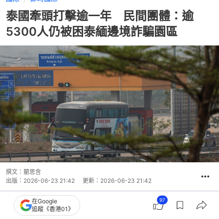
泰國牽頭打擊逾一年 民間團體：逾
5300人仍被困泰緬邊境詐騙園區
撰文：
藺思含
出版：
2026-06-23 21:42
更新：
2026-06-23 21:42
97
在Google
追蹤《香港01》