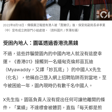
2022年8月18日，傳媒廣泛報道有港人被「賣豬仔」後，保安局副局長卓孝業
（中）宣布成立跨部門小組處理。（資料圖片 / 李澤彤攝）
受困內地人：園區透過香港洗黑錢
不過，這些詐騙營園內的中國內地人就沒有這麼幸
運。《香港01》接觸到一名緬甸克倫邦苗瓦迪
（Myawaddy，又譯「妙瓦底」）的中國人X先生
（化名），他稱自己墮入網上招聘陷阱而到當地，至
今被困逾一年，園內現時仍有數千名中國人。
X先生指，園區負責人沒有提出任何可讓他離開的條
件，「業績」不達標會被體罰，直指「每天都是煎