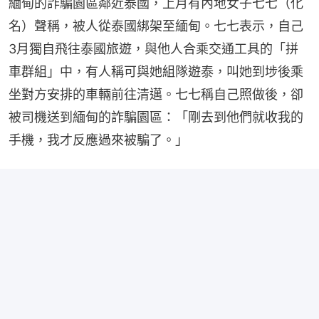
緬甸的詐騙園區鄰近泰國，上月有內地女子七七（化
名）聲稱，被人從泰國綁架至緬甸。七七表示，自己
3月獨自飛往泰國旅遊，與他人合乘交通工具的「拼
車群組」中，有人稱可與她組隊遊泰，叫她到埗後乘
坐對方安排的車輛前往清邁。七七稱自己照做後，卻
被司機送到緬甸的詐騙園區：「剛去到他們就收我的
手機，我才反應過來被騙了。」