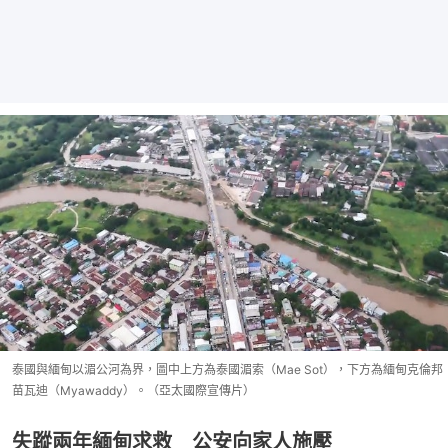
泰國與緬甸以湄公河為界，圖中上方為泰國湄索（Mae Sot），下方為緬甸克倫邦
苗瓦迪（Myawaddy）。（亞太國際宣傳片）
失蹤兩年緬甸求救 公安向家人施壓