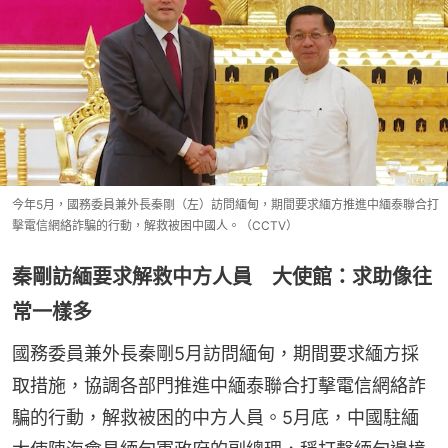
今年5月，國務委員兼外長秦剛（左）訪問緬甸，期間要求緬方推進中緬泰聯合打
擊電信網絡詐騙的行動，解救被困中國人。（CCTV）
秦剛訪緬要求解救中方人員 大使館：求助像往
常一樣多
國務委員兼外長秦剛5月訪問緬甸，期間要求緬方採
取措施，協調各部門推進中緬泰聯合打擊電信網絡詐
騙的行動，解救被困的中方人員。5月底，中國駐緬