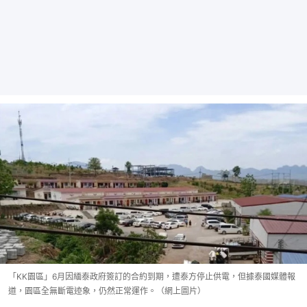
「KK園區」6月因緬泰政府簽訂的合約到期，遭泰方停止供電，但據泰國媒體報
道，園區全無斷電迹象，仍然正常運作。（網上圖片）