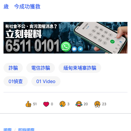
歲 今成功獲救
詐騙
電信詐騙
緬甸柬埔寨詐騙
01偵查
01 Video
51
0
3
20
23
國際
即時國際