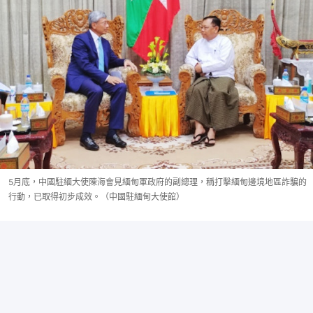
5月底，中國駐緬大使陳海會見緬甸軍政府的副總理，稱打擊緬甸邊境地區詐騙的
行動，已取得初步成效。（中國駐緬甸大使館）