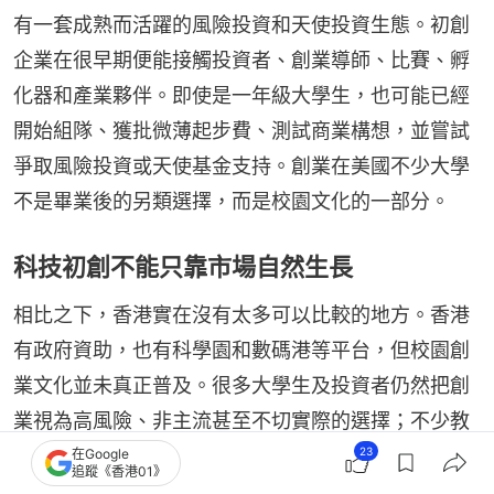
有一套成熟而活躍的風險投資和天使投資生態。初創
企業在很早期便能接觸投資者、創業導師、比賽、孵
化器和產業夥伴。即使是一年級大學生，也可能已經
開始組隊、獲批微薄起步費、測試商業構想，並嘗試
爭取風險投資或天使基金支持。創業在美國不少大學
不是畢業後的另類選擇，而是校園文化的一部分。
科技初創不能只靠市場自然生長
相比之下，香港實在沒有太多可以比較的地方。香港
有政府資助，也有科學園和數碼港等平台，但校園創
業文化並未真正普及。很多大學生及投資者仍然把創
業視為高風險、非主流甚至不切實際的選擇；不少教
授和研究人員亦更重視論文、評審和研究資助，而不
23
在Google
追蹤《香港01》
是成立公司、尋找客戶和接受市場檢驗。投資者與大