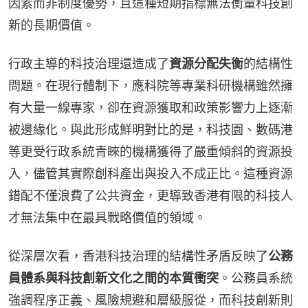
因素而非制度優勢，且這種短期指標無法衡量科技創
新的長期價值。
行政主導的科技治理還造成了
資源分配失衡
的結構性
問題。在現行體制下，應科院等專業科研機構雖然擁
有大量一線專家，卻在資源獲取和政策影響力上逐漸
被邊緣化。與此形成鮮明對比的是，科技園、數碼港
等更受行政系統青睞的機構獲得了嚴重傾斜的資源投
入，儘管其實際創科產出與投入不成正比。這種資源
錯配不僅浪費了公共資金，更導致香港有限的科技人
才無法集中在最具戰略價值的領域。
從深層次看，香港科技治理的結構性矛盾反映了
公務
員體系與科技創新文化之間的本質衝突
。公務員系統
強調程序正義、風險規避和層級服從，而科技創新則