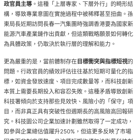
政官員主導
。這種「上層專家、下層外行」的畸形結
構，導致專業意圖在實施過程中被稀釋甚至扭曲。孫
東局長近期訪問長春一汽集團時強調香港要為國家新
能源汽車產業鏈作出貢獻，但這類戰略願景如何轉化
為具體政策，仍取決於執行層的理解和能力。
更為嚴重的是，當前體制存在
目標衝突與指標短視
的
問題。行政官員的績效評估往往基於短期可量化的指
標，如資金發放速度、項目完成數量等，而科技創新
本質上需要長期投入和容忍失敗。這種矛盾導致創新
科技署傾向於支持那些見效快、風險小的「保守」項
目，而非真正具有突破性但週期長的高風險高回報研
究。科技園公司企業加速計劃雖然取得了一定成功，
如參與企業總估值躍升250%，但這更多反映了市場