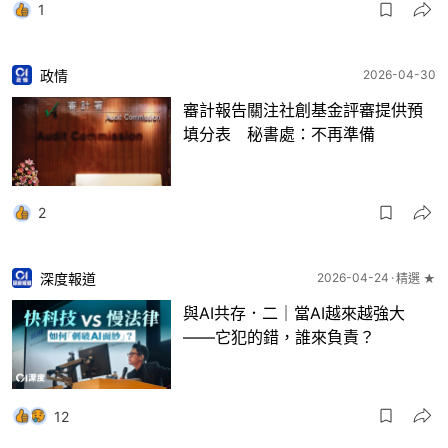
1
政情
2026-04-30
審計報告關注社創基金評審提供預
填分表 秘書處：不再準備
2
深度報道
2026-04-24
精選 ★
與AI共存．二｜當AI越來越強大
——它犯的錯，誰來負責？
12