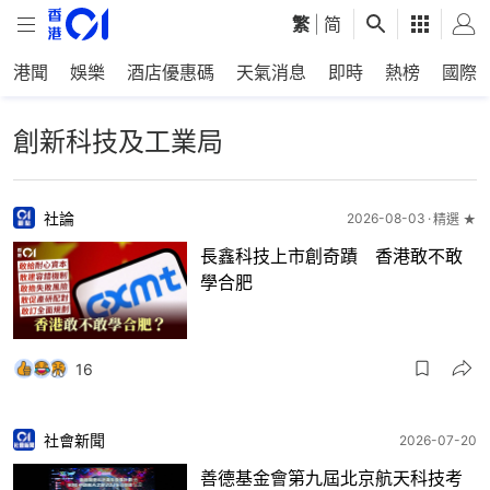
繁
|
简
港聞
娛樂
酒店優惠碼
天氣消息
即時
熱榜
國際
創新科技及工業局
社論
2026-08-03
精選 ★
長鑫科技上市創奇蹟 香港敢不敢
學合肥
16
社會新聞
2026-07-20
善德基金會第九屆北京航天科技考