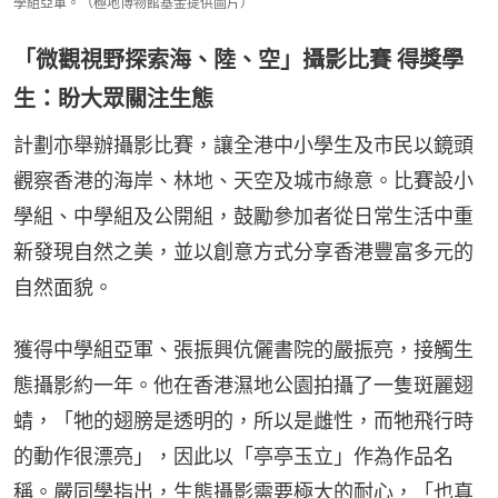
學組亞軍。（極地博物館基金提供圖片）
「微觀視野探索海、陸、空」攝影比賽 得獎學
生：盼大眾關注生態
計劃亦舉辦攝影比賽，讓全港中小學生及市民以鏡頭
觀察香港的海岸、林地、天空及城市綠意。比賽設小
學組、中學組及公開組，鼓勵參加者從日常生活中重
新發現自然之美，並以創意方式分享香港豐富多元的
自然面貌。
獲得中學組亞軍、張振興伉儷書院的嚴振亮，接觸生
態攝影約一年。他在香港濕地公園拍攝了一隻斑麗翅
蜻，「牠的翅膀是透明的，所以是雌性，而牠飛行時
的動作很漂亮」，因此以「亭亭玉立」作為作品名
稱。嚴同學指出，生態攝影需要極大的耐心，「也真