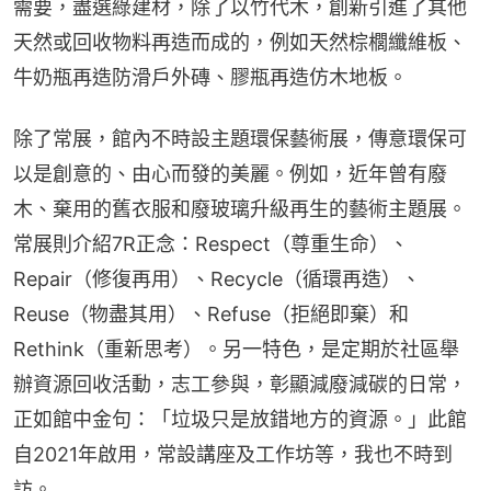
需要，盡選綠建材，除了以竹代木，創新引進了其他
天然或回收物料再造而成的，例如天然棕櫚纖維板、
牛奶瓶再造防滑戶外磚、膠瓶再造仿木地板。
除了常展，館內不時設主題環保藝術展，傳意環保可
以是創意的、由心而發的美麗。例如，近年曾有廢
木、棄用的舊衣服和廢玻璃升級再生的藝術主題展。
常展則介紹7R正念：Respect（尊重生命）、
Repair（修復再用）、Recycle（循環再造）、
Reuse（物盡其用）、Refuse（拒絕即棄）和
Rethink（重新思考）。另一特色，是定期於社區舉
辦資源回收活動，志工參與，彰顯減廢減碳的日常，
正如館中金句：「垃圾只是放錯地方的資源。」此館
自2021年啟用，常設講座及工作坊等，我也不時到
訪。