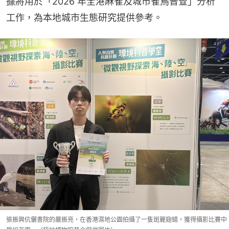
據將用於「2026 年全港麻雀及城市雀鳥普查」分析
工作，為本地城市生態研究提供參考。
張振興伉儷書院的嚴振亮，在香港濕地公園拍攝了一隻斑麗翅蜻，獲得攝影比賽中