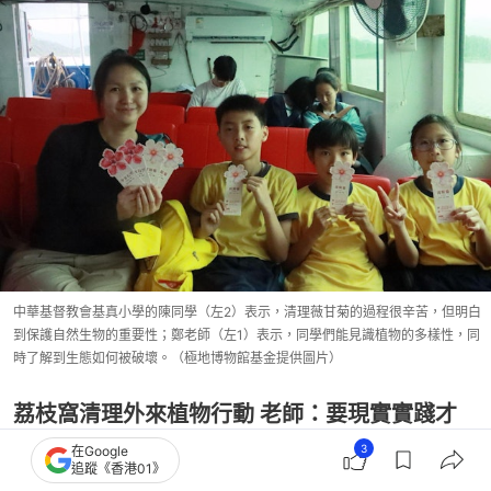
中華基督教會基真小學的陳同學（左2）表示，清理薇甘菊的過程很辛苦，但明白
到保護自然生物的重要性；鄭老師（左1）表示，同學們能見識植物的多樣性，同
時了解到生態如何被破壞。（極地博物館基金提供圖片）
荔枝窩清理外來植物行動 老師：要現實實踐才
是最好的
3
在Google
追蹤《香港01》