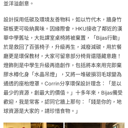
並洋溢創意。
設計採用低碳及環境友善物料，如以竹代木，牆身竹
碳板更可吸納異味。因緣際會，HKU接收了鄰近的漢
華中學舊址，大批課室桌椅將被棄置，「Bijas行動」
於是救回了百張椅子，升級再生，減廢減碳，用於餐
廳更是環保教材，大家可留意部分椅背還隱藏意趣！
燈飾則是中學生升級再造創作，包括將本來用完即棄
膠水樽化身「水晶吊燈」，又將一堆破損羽毛球變為
通透的座枱燈罩。Corrin分享環保設計理念：「是以
最少的資源，創最大的價值。」十多年來，Bijas備受
歡迎，我是常客，認同它牆上那句：「錢是你的，地
球資源是大家的，請珍惜食物。」