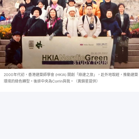
2000年代初，香港建築師學會 (HKIA) 開創「綠建之旅」，赴外地取經，推動建築
環境的綠色轉型。後排中央為Corrin與我。（黃錦星提供）