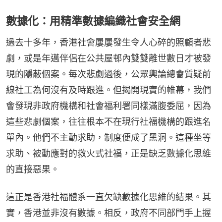
數據化：用精準數據編織社會安全網
過去十多年，香港社會屢屢發生令人心碎的照顧者悲
劇，或是年邁伴侶在公共屋邨內雙雙離世數日才被發
現的隱蔽個案。每次悲劇過後，公眾輿論總會質疑前
線社工為何沒有及時跟進。但揭開現實的帷幕，我們
會發現非政府機構和社會福利署同樣滿腹委屈，因為
這些悲劇個案，往往根本不在現行社福機構的跟進名
單內。他們不主動求助，制度便成了黑洞。這種坐等
求助、被動應對的救火式社福，正是缺乏數據化思維
的直接惡果。
這正是香港社福體系一直欠缺數據化思維的結果。其
實，香港並非沒有數據。相反，政府不同部門手上握