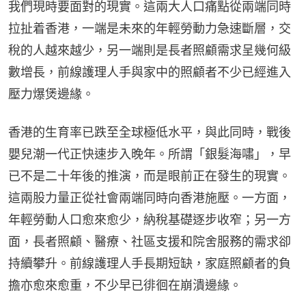
我們現時要面對的現實。這兩大人口痛點從兩端同時
拉扯着香港，一端是未來的年輕勞動力急速斷層，交
稅的人越來越少，另一端則是長者照顧需求呈幾何級
數增長，前線護理人手與家中的照顧者不少已經進入
壓力爆煲邊緣。
香港的生育率已跌至全球極低水平，與此同時，戰後
嬰兒潮一代正快速步入晚年。所謂「銀髮海嘯」，早
已不是二十年後的推演，而是眼前正在發生的現實。
這兩股力量正從社會兩端同時向香港施壓。一方面，
年輕勞動人口愈來愈少，納稅基礎逐步收窄；另一方
面，長者照顧、醫療、社區支援和院舍服務的需求卻
持續攀升。前線護理人手長期短缺，家庭照顧者的負
擔亦愈來愈重，不少早已徘徊在崩潰邊緣。