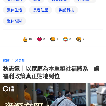
退休生活
長者住屋
樂齡科技
退休理財
10
0
1
0
2
觀點
01專欄
狄志遠｜以家庭為本重塑社福體系 讓
福利政策真正貼地到位