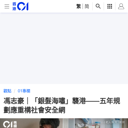
繁
|
简
觀點
01專欄
馮志豪｜「銀髮海嘯」襲港——五年規
劃應重構社會安全網