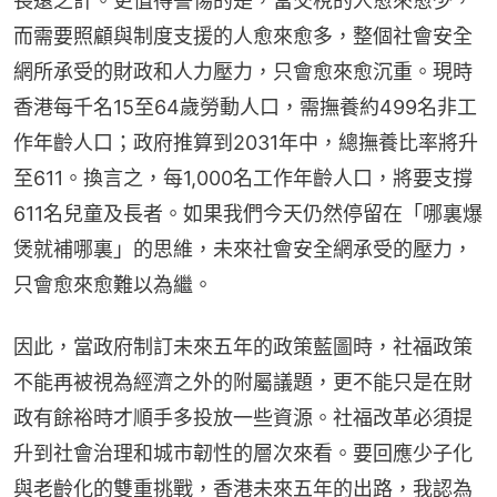
長遠之計。更值得警惕的是，當交稅的人愈來愈少，
而需要照顧與制度支援的人愈來愈多，整個社會安全
網所承受的財政和人力壓力，只會愈來愈沉重。現時
香港每千名15至64歲勞動人口，需撫養約499名非工
作年齡人口；政府推算到2031年中，總撫養比率將升
至611。換言之，每1,000名工作年齡人口，將要支撐
611名兒童及長者。如果我們今天仍然停留在「哪裏爆
煲就補哪裏」的思維，未來社會安全網承受的壓力，
只會愈來愈難以為繼。
因此，當政府制訂未來五年的政策藍圖時，社福政策
不能再被視為經濟之外的附屬議題，更不能只是在財
政有餘裕時才順手多投放一些資源。社福改革必須提
升到社會治理和城市韌性的層次來看。要回應少子化
與老齡化的雙重挑戰，香港未來五年的出路，我認為