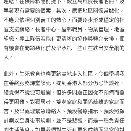
連結，在保障私隱前提下，設立高風險長者名冊，及
早發現有需要的個案。其次，應把地區關懷常態化，
不應只依賴個別義工的熱心，而要逐步形成穩定的社
區支援網絡。長者中心、屋邨職員、物業管理、地區
組織、義工隊伍若能有更清晰的協作與轉介安排，便
有機會在問題惡化前及早承托一些正在跌出安全網的
人。
此外，生死教育也應更踏實地走入社區。今個學期我
在善終服務課堂談死，提到香港人部分仍忌諱談死，
總覺得不說便可避開，但許多問題正因從不預備而變
得更困難。對獨居者、雙老家庭和關係疏離的家庭而
言，及早處理緊急聯絡人、預設醫療指示、預設照顧
計劃以至身後事規劃，並不是悲觀，而是一種負責任
的生活態度。如果我們對生死有更多成熟而平常的討