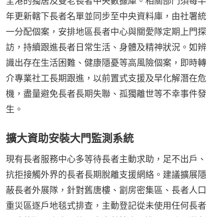
全港的獨居及雙老長者中央數據庫。相關部門須每半
年更新轄下長者名單並同步至中央資料庫，由社署統
一分配個案，安排地區長者中心與關愛隊定期上門探
訪，持續跟進長者日常生活、身體及精神狀況。如辨
識出存在生活困難、健康隱憂等高風險個案，即時轉
介專業社工長期跟進，以前置式支援及早化解潛在危
機，盡量避免長者長期失聯、孤獨離世等不幸事件發
生。
擴大資助安裝大門監測系統
現有長者服務中心多等待長者主動求助，足不出戶、
抗拒接觸外界的長者長期脫離支援網絡。建議擴展隱
蔽長者外展隊，針對舊唐樓、劏房密集區、長者人口
重災區逐戶地毯式排查，主動登記從未使用任何長者