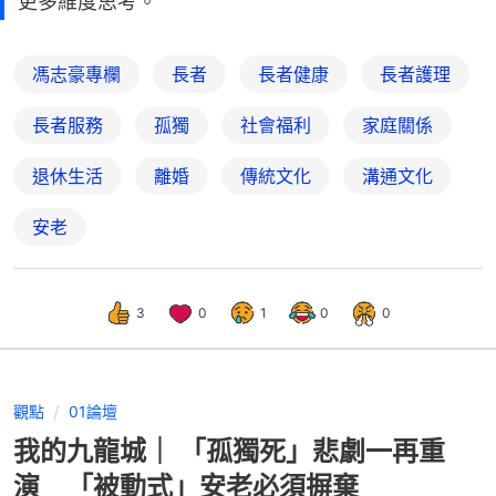
更多維度思考。
馮志豪專欄
長者
長者健康
長者護理
長者服務
孤獨
社會福利
家庭關係
退休生活
離婚
傳統文化
溝通文化
安老
3
0
1
0
0
觀點
01論壇
我的九龍城｜ 「孤獨死」悲劇一再重
演 「被動式」安老必須摒棄