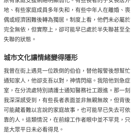
原有家庭支援網絡明顯弱化。有些長者的子女長居外
地、有些家庭成員多年失和，有些中年人在離婚、喪
偶或經濟困難後轉為獨居。制度上看，他們未必屬於
完全無依，但實際上，卻可能早已處於半失聯甚至全
失聯的狀態。
城市文化讓情緒變得隱形
我曾在街上遇見一位跌倒的伯伯，替他報警後想幫忙
通知家人，他卻支吾以對，神情閃縮。我陪他到急症
室，在分流處特別請護士通知醫務社工跟進。那一刻
我深深感受到，有些長者表面並非無親無故，但背後
可能藏着難以言說的家庭故事，也可能早已失去可依
靠的人。這類情況，在前線工作者眼中並不罕見，只
是大眾平日未必看得見。