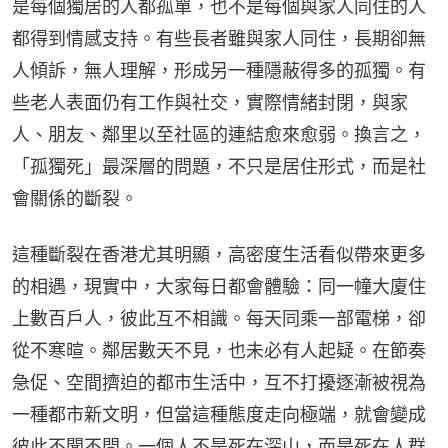
是每個獨居的人都孤單，也不是每個與家人同住的人
都得到情感支持。有些長者雖與家人同住，長期卻無
人傾訴，無人理解，形成另一種隱蔽得多的孤獨。有
些老人表面仍有工作與社交，實際情緒封閉，與家
人、朋友、鄰里以至社區的連結愈來愈弱。換言之，
「孤獨死」最深層的問題，不只是居住形式，而是社
會關係的斷裂。
這種斷裂在香港尤其明顯，高密度生活看似帶來更多
的相遇，現實中，大家每日都會體驗：同一幢大廈住
上數百戶人，彼此互不相識。每天同乘一部電梯，卻
從不寒暄。鄰居數天不見，也未必有人起疑。在節奏
急促、空間擠迫的都市生活中，互不打擾逐漸被視為
一種都市新文明，但當這種態度走向極端，就會變成
彼此不聞不問。一個人不是死在深山，而是死在人群