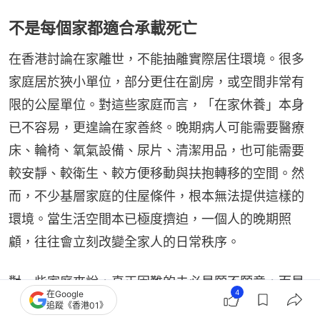
不是每個家都適合承載死亡
在香港討論在家離世，不能抽離實際居住環境。很多
家庭居於狹小單位，部分更住在劏房，或空間非常有
限的公屋單位。對這些家庭而言，「在家休養」本身
已不容易，更遑論在家善終。晚期病人可能需要醫療
床、輪椅、氧氣設備、尿片、清潔用品，也可能需要
較安靜、較衛生、較方便移動與扶抱轉移的空間。然
而，不少基層家庭的住屋條件，根本無法提供這樣的
環境。當生活空間本已極度擠迫，一個人的晚期照
顧，往往會立刻改變全家人的日常秩序。
對一些家庭來說，真正困難的未必是願不願意，而是
4
在Google
做不做得到。家中可能還有幼童、長者、其他病患，
追蹤《香港01》