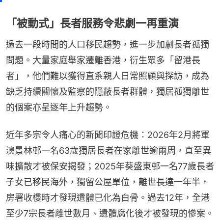
「被動式」長者服務令悲劇一再重演
過去一段時間的人口移民趨勢，進一步加劇長者孤獨
問題。大量家庭舉家遷離香港，衍生眾多「留港長
者」，他們難以獲得直系親人日常照顧與探訪，成為
缺乏持續關懷及監察的隱蔽長者群體，獨居孤獨離世
的個案亦呈逐年上升趨勢。
近年多宗令人痛心的新聞印證危機：2026年2月將軍
澳景林邨一名63歲獨居長者在家離世逾兩周，直至異
味擴散才被保安揭發；2025年葵盛東邨一名77歲長者
子女已移民海外，獨留公屋單位，離世長達一年半，
房署收樓時才發現遺體已化為白骨。過去12年，全港
至少7宗長者離世數月、遺體腐化後才被發現的慘案。