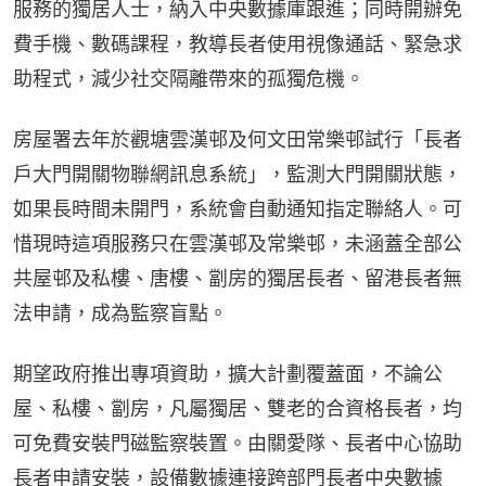
服務的獨居人士，納入中央數據庫跟進；同時開辦免
費手機、數碼課程，教導長者使用視像通話、緊急求
助程式，減少社交隔離帶來的孤獨危機。
房屋署去年於觀塘雲漢邨及何文田常樂邨試行「長者
戶大門開關物聯網訊息系統」，監測大門開關狀態，
如果長時間未開門，系統會自動通知指定聯絡人。可
惜現時這項服務只在雲漢邨及常樂邨，未涵蓋全部公
共屋邨及私樓、唐樓、劏房的獨居長者、留港長者無
法申請，成為監察盲點。
期望政府推出專項資助，擴大計劃覆蓋面，不論公
屋、私樓、劏房，凡屬獨居、雙老的合資格長者，均
可免費安裝門磁監察裝置。由關愛隊、長者中心協助
長者申請安裝，設備數據連接跨部門長者中央數據