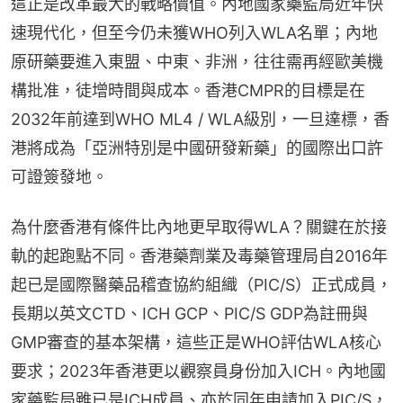
這正是改革最大的戰略價值。內地國家藥監局近年快
速現代化，但至今仍未獲WHO列入WLA名單；內地
原研藥要進入東盟、中東、非洲，往往需再經歐美機
構批准，徒增時間與成本。香港CMPR的目標是在
2032年前達到WHO ML4 / WLA級別，一旦達標，香
港將成為「亞洲特別是中國研發新藥」的國際出口許
可證簽發地。
為什麼香港有條件比內地更早取得WLA？關鍵在於接
軌的起跑點不同。香港藥劑業及毒藥管理局自2016年
起已是國際醫藥品稽查協約組織（PIC/S）正式成員，
長期以英文CTD、ICH GCP、PIC/S GDP為註冊與
GMP審查的基本架構，這些正是WHO評估WLA核心
要求；2023年香港更以觀察員身份加入ICH。內地國
家藥監局雖已是ICH成員、亦於同年申請加入PIC/S，