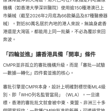
機構（如香港大學深圳醫院）使用逾150種港澳已上
市藥械（截至2026年2月底為66款藥品及87種醫療器
械）。對近80萬名居於內地的港人來說，無論身處香
港還是大灣區，都能用上同一批藥，不必為覆診來回
奔波。
「四輪並進」讓香港具備「開車」條件
CMPR並非孤立的審批機構升級，而是「審批—試驗
—數據—轉化」四件套並進的核心。
審批引擎是CMPR本身，設計上明確對標世衛ML4級
別、即「WHO列名監管當局」（WLA）。一旦達
標，香港的審批批文就會被中東、東盟、非洲三十多
個國家採信；一款獲CMPR批准的新藥，可透過當地