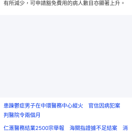
有所減少，可申請豁免費用的病人數目亦顯著上升。
患躁鬱症男子在中環醫務中心縱火 官信因病犯案
判醫院令兩個月
仁滙醫務結業2500宗舉報 海關指證據不足結案 消