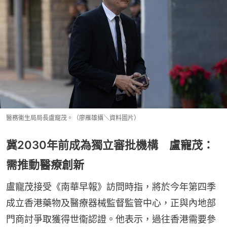
醫務衞生局局長盧寵茂。（廖雁雄攝＼資料圖片）
冀2030年前成為獨立審批機構 盧寵茂：
需推動醫療創新
盧寵茂接受《南華早報》訪問時指，將於今年第四季
成立香港藥物及醫療器械監督監管中心，正與內地部
門商討爭取獲得世衞認證。他表示，過往香港需要參