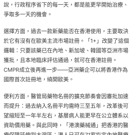
說，行政程序省下的每一天，都是能更早開始治療、
爭取多一天的機會。
選擇方面，過去一款新藥能否在香港使用，主要取決
於它有沒有在歐美主流市場註冊。「1+」改變了這個
邏輯：只要該藥已在內地、新加坡、韓國等亞洲市場
獲批，且本地臨床評估通過，就可在香港註冊。
CMPR成立後再進一步——亞洲藥企可以將香港作為
國際首次註冊地，繞開歐美。
便利方面，醫管局藥物名冊的擴充節奏會因審批加速
而提升：過去納入名冊平均需時三至五年，改革後可
望縮短至一年半左右，基層病人能更早在公立體系以
資助價用藥。與此同時，「港澳藥械通」把香港的醫
療保障延伸到大灣區：港人已可在71家指定內地醫療