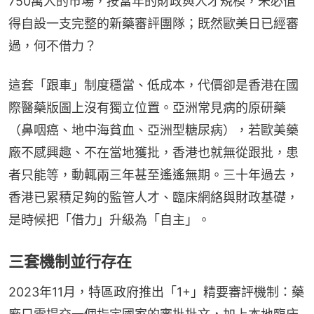
750萬人的市場，按當年的財政與人才規模，未必值
得自設一支完整的新藥審評團隊；既然歐美日已經審
過，何不借力？
這套「跟車」制度穩當、低成本，代價卻是香港在國
際醫藥版圖上沒有獨立位置。亞洲常見病的原研藥
（鼻咽癌、地中海貧血、亞洲型糖尿病），若歐美藥
廠不感興趣、不在當地獲批，香港也就無從跟批，患
者只能等，動輒兩三年甚至遙遙無期。三十年過去，
香港已累積足夠的監管人才、臨床網絡與財政基礎，
是時候把「借力」升級為「自主」。
三套機制並行存在
2023年11月，特區政府推出「1+」精要審評機制：藥