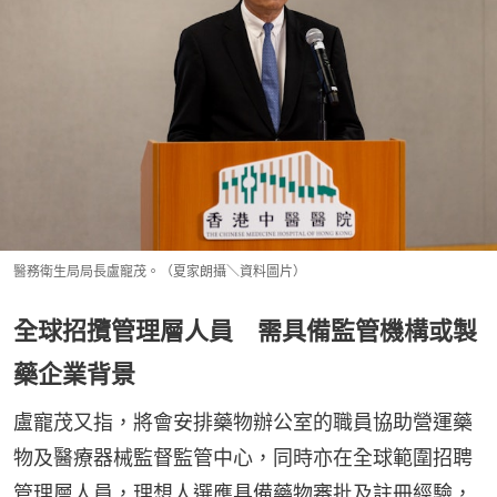
醫務衛生局局長盧寵茂。（夏家朗攝＼資料圖片）
全球招攬管理層人員 需具備監管機構或製
藥企業背景
盧寵茂又指，將會安排藥物辦公室的職員協助營運藥
物及醫療器械監督監管中心，同時亦在全球範圍招聘
管理層人員，理想人選應具備藥物審批及註冊經驗，