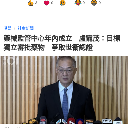
3
0
1
0
0
港聞
社會新聞
藥械監管中心年內成立 盧寵茂：目標
獨立審批藥物 爭取世衞認證