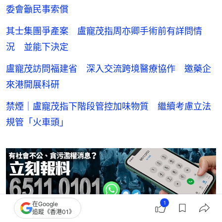
委會籲民事索償
其士集團爭產案 盧寵茂指周亦卿手術前有詳問情
況 並能下決定
盧寵茂訪問福建省 深入交流跨境醫療協作 邀藥企
來港開展科研
禁煙｜盧寵茂指下階段管控加味物質 繼續考慮立法
規管「火車頭」
1
在Google
追蹤《香港01》