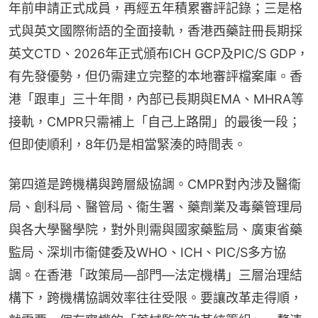
年前申請正式成員，再經五年積累審評記錄；三是格
式與英文國際術語的全面接軌，香港西藥註冊長期採
英文CTD、2026年正式頒布ICH GCP及PIC/S GDP，
有先發優勢，但仍需建立完整的本地審評檔案庫。香
港「跟車」三十年間，內部已長期與EMA、MHRA等
接軌，CMPR只需補上「自己上路開」的最後一段；
但即使順利，8年仍是相當緊湊的時間表。
第四道是跨機構與跨層級協調。CMPR對內涉及醫衞
局、創科局、醫管局、衞生署、藥劑業及毒藥管理局
與各大學醫學院，對外則需與國家藥監局、廣東省藥
監局、深圳市衞健委及WHO、ICH、PIC/S多方協
調。在香港「政策局—部門—法定機構」三層治理結
構下，跨機構協調效率往往受限。要讓改革走得順，