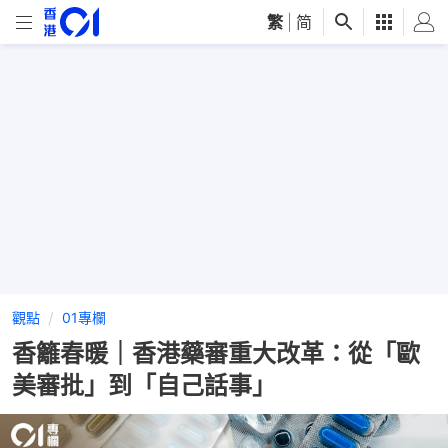
繁
|
简
觀點
01專欄
香籬春暖｜香港藥審重大改革：從「歐
美審批」到「自己話事」