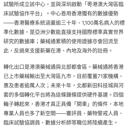
試驗所成立該中心，並與深圳啟動「粵港澳大灣區臨
床試驗協作平台」。中心善用香港獨有的數據優勢
——香港醫療系統涵蓋逾三十年、1,100萬名病人的標
準化數據，是亞洲少數能直接支持國際標準真實世界
研究的數據庫；藥械通累積的使用證據亦會回流至
此，反過來支援新藥在港、內地及海外的註冊。
轉化出口是港澳藥械通與北部都會區。藥械通將香港
已上市藥械輸出至大灣區九市，目前覆蓋71家機構、
惠及患者逾萬人次；未來十年，北都新田科技城與河
套的多個轉化平台將為這條鏈條提供硬件基建。四個
輪子轉起來，香港才真正具備「開車」的條件，本地
專業人員也多了新空間——審評員、藥物警戒人員、
臨床試驗協調員、數據分析師等職位將陸續產生。