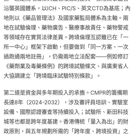
沿襲英國體系，以ICH、PIC/S、英文CTD為基底；內
地則以《藥品管理法》及國家藥監局體系為主軸。兩
地在試驗倫理、藥物廣告、醫療事故責任、藥物警戒
等領域存在實質法律差異。跨境倫理互認雖已在「一
所一中心」框架下啟動，但要做到「同一方案、一次
過跑通兩地註冊」，仍需兩地立法配套——例如修訂
《藥劑業及毒藥條例》的跨境試驗條文、與廣東省人
大協調建立「跨境臨床試驗特別條款」。
第二道是資金與多年期投入的承擔。CMPR的籌備期
長達8年（2024-2032），涉及審評員培訓、實驗室
設備、國際認證審查等持續投入；試驗所、新田科技
城等也都是跨年度基建。香港傳統「量入為出」的財
政原則，與五年規劃所需的「跨年度、跨境投資」之