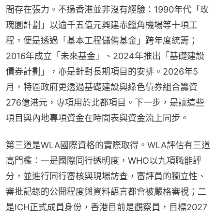
間存在張力。不過香港並非沒有經驗：1990年代「玫
瑰園計劃」以逾千五億元興建赤鱲角機場等十項工
程，便是透過「基本工程儲備基金」跨年度統籌；
2016年成立「未來基金」、2024年推出「基礎建設
債券計劃」，亦是針對長期項目的安排。2026年5
月，特區政府更透過基礎建設與綠色債券組合籌資
276億港元，專項用於北都項目。下一步，是讓這些
項目與內地專項資金在時間表與資金流上同步。
第三道是WLA國際資格的實際取得。WLA評估有三道
高門檻：一是國際同行透明度，WHO以九項職能評
分，並進行同行審核與現場訪查，審評員的獨立性、
審批記錄的公開程度與資料語言都會被嚴格審視；二
是ICH正式成員身份，香港目前是觀察員，目標2027