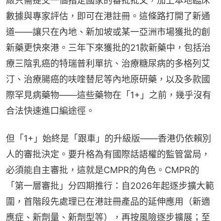
廠只需提交一個指定國家的審批批文，加上本地臨床
數據與專家評估，即可在港註冊。這條路打開了新通
道——讓只在內地、新加坡或某一亞洲市場獲批的創
新藥更快來港。三年下來獲批的21款新藥中，包括治
療三陰乳癌的特瑞普利單抗、治療糖尿病的多格列艾
汀、治療腸癌的呋喹替尼等內地原研藥，以及多款國
際罕見病藥物——這些藥物在「1+」之前，幾乎沒有
合法快速進口編途徑。
但「1+」始終是「跟車」的升級版——香港仍依賴別
人的審批決定。要升格為有國際話語權的監管當局，
必須能自主審批，這就是CMPR的角色。CMPR的
「第一層審批」分四期推行：自2026年起逐步擴大範
圍，首階段先處理已在港註冊產品的延伸應用（新適
應症、新劑量、新劑型等），再按風險逐步擴展；至