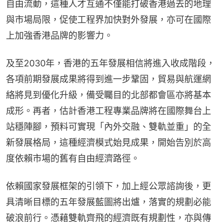
自由流動，這種人才互通不僅能打破香港過去的地理
與市場局限，促使工程界加快對外發展，亦可在國際
上加強香港品牌的影響力。
及至2030年，香港的五年發展相信將進入收成階段，
各項前期發展成果將得到進一步鞏固，貿易與航運網
絡將見到優化升級，備受矚目的北部都會區亦將基本
成形。再者，估計香港工程專業品牌將在國際舞台上
站穩陣腳，預料可實現「內外交融、雙軌並重」的全
新發展格局，這種經濟模式始見成果，開始告別於高
度依賴市場的舊有自由經濟路徑。
依賴國家發展框架的引領下，加上經公眾諮詢後，更
具清晰目標的五年發展藍圖將出爐，落實的規劃必能
破浪前行。憑藉雙軌齊飛的經濟既有規劃性，亦與傳