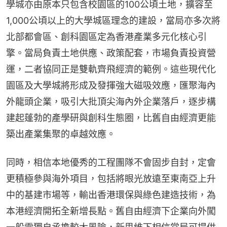
學城亦由原本只包含校園區的100公頃土地，擴容至
1,000公頃以上的大學城區理念的建設，當局亦多次將
北部都會區、創科園區定為香港產業多元化核心引
擎。當局負責土地供應、政策配套，市場負責投資營
運，二者協同正是雙軌齊飛經濟的範例。這些現代化
園區及大學城將形成及發揮強大磁吸效應，匯聚海內
外龍頭企業，吸引大批頂尖海內外企業落戶，逐步構
建起蓬勃的產學研與創科生態圈，比舊自由經濟更能
築出產業集聚的卓越效應。
同時，相信本地優秀的工程團隊不會固步自封，定會
更積極參與海外項目，包括將眼光放遠至東南亞上升
中的基建市場等，輸出香港環保與綠色建造技術，為
本港經濟開拓全新增長點。舊自由經濟下企業向外闖