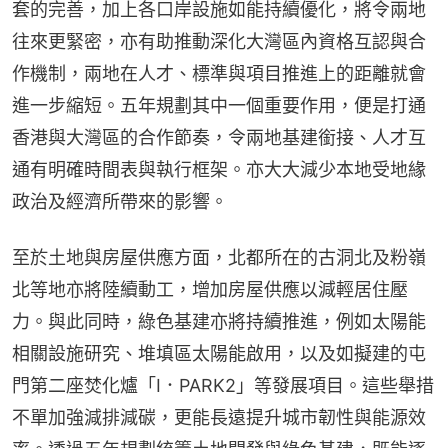
套的完善，加上各口岸設施如能持續優化，將令兩地
往來更緊密，亦有助推動深化大灣區內資格互認與合
作機制，兩地在人才、標準與項目推進上的距離就會
進一步縮短。五年規劃其中一個重要作用，便是打通
香港與大灣區的合作節奏，令兩地基建銜接、人才互
通有明確時間表與執行框架。亦大大減少本地受地緣
政治及經濟所帶來的影響。
至於土地與房屋供應方面，北都所在的古洞北及粉嶺
北等地亦將陸續動工，增加房屋供應以減輕居住壓
力。與此同時，綠色基建亦將持續推進，例如太陽能
相關設施研究、堆填區太陽能啟用，以及如擬建的屯
門第二座焚化爐「I．PARK2」等發展項目。這些舉措
不單加強減排減碳，更能長遠提升城市韌性與能源效