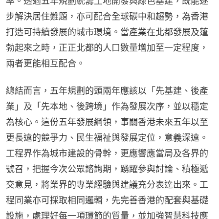
率。透過五年規劃統籌土地開發與綠色基建，既能逐
步解決居住難題，亦可配合全球碳中和趨勢，為香港
打造可持續發展的城市環境。當產業在北都發展及蓬
勃起來之時，正正北都的人口數量增加至一定程度，
兩者更能相互配合。
總結而言，五年規劃的頭兩年應該以「先基建、後產
業」及「先本地、後跨境」作為發展次序，並以穩定
為核心。這份五年發展綱領，事關香港未來五年以至
更長遠的競爭力、民生福祉與發展定位，意義深遠。
工程界作為城市建設的骨幹，更應響應當局及各界的
號召，把握今次公眾諮詢期，踴躍參與討論、積極遞
交意見，將業界的專業經驗與建議充分表達出來。工
程同業亦可採取相同邏輯，先完善香港的配套與基礎
設施，處理好每一項環節的質量，並加強智慧科技應