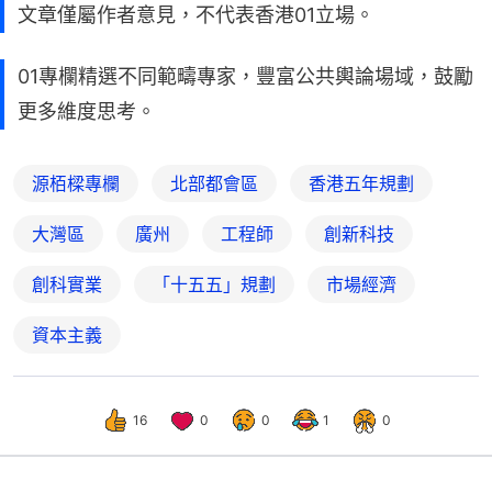
文章僅屬作者意見，不代表香港01立場。
01專欄精選不同範疇專家，豐富公共輿論場域，鼓勵
更多維度思考。
源栢樑專欄
北部都會區
香港五年規劃
大灣區
廣州
工程師
創新科技
創科實業
「十五五」規劃
市場經濟
資本主義
16
0
0
1
0