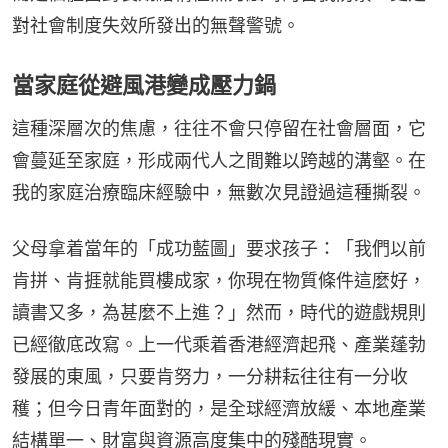
對社會制度失效所發出的無聲警號。
當家庭從避風港變成壓力鍋
這種深層次的焦慮，往往不會只停留在社會層面，它
會蔓延至家庭，形成兩代人之間難以跨越的溝壑。在
我的家庭治療臨床經驗中，無數次見證過這種撕裂。
父母拿着當年的「成功藍圖」要求孩子：「我們以前
肯拼、肯捱就能買樓成家，你現在物質條件這麼好，
讀書又多，為甚麼不上進？」然而，時代的遊戲規則
已經徹底改寫。上一代乘着香港經濟起飛、產業蓬勃
發展的東風，只要肯努力，一分耕耘往往有一分收
穫；但今日青年面對的，是全球經濟放緩、本地產業
結構單一、財富與資源高度集中的殘酷現實。