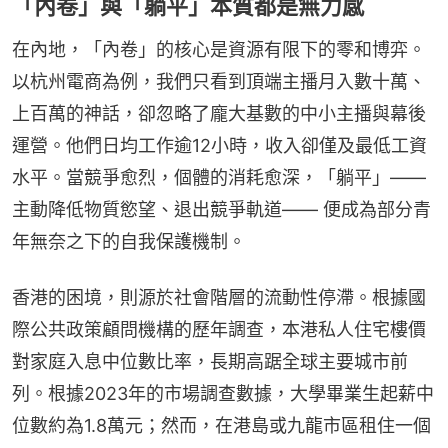
「內卷」與「躺平」本質都是無力感
在內地，「內卷」的核心是資源有限下的零和博弈。
以杭州電商為例，我們只看到頂端主播月入數十萬、
上百萬的神話，卻忽略了龐大基數的中小主播與幕後
運營。他們日均工作逾12小時，收入卻僅及最低工資
水平。當競爭愈烈，個體的消耗愈深，「躺平」—— 
主動降低物質慾望、退出競爭軌道—— 便成為部分青
年無奈之下的自我保護機制。
香港的困境，則源於社會階層的流動性停滯。根據國
際公共政策顧問機構的歷年調查，本港私人住宅樓價
對家庭入息中位數比率，長期高踞全球主要城市前
列。根據2023年的市場調查數據，大學畢業生起薪中
位數約為1.8萬元；然而，在港島或九龍市區租住一個