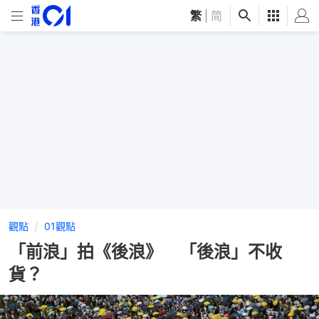
繁
|
简
觀點
01觀點
「前浪」拍《後浪》 「後浪」不收
貨？