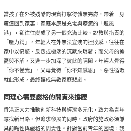
當孩子在外被殘酷的現實打擊得體無完膚，帶着一身
疲憊回到家裏，家庭本應是充電與療癒的「避風
港」，卻往往變成了另一個充滿比較、說教與指責的
「壓力鍋」。年輕人在外無法宣洩的挫敗感，往往在
家中以憤怒、反叛或極端的沉默來爆發；而父母的擔
憂與不解，又進一步加深了彼此的隔閡。年輕人覺得
「你不懂我」，父母覺得「你不知感恩」，惡性循環
就此形成，最終釀成無數家庭悲劇。
同理心需要嚴格的問責來撐腰
香港正大力推動創新科技與經濟多元化，致力為青年
尋找新出路。但追求發展的同時，政府的施政必須兼
具前瞻性與嚴格的問責性。針對當前青年的困境，我