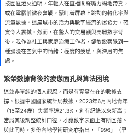
技園區燈火通明，年輕人在直播間聲嘶力竭地帶貨，
或在電腦前徹夜奮戰，緊盯着屏幕上跳動的轉化率與
流量數據。這座城市的活力與數字經濟的爆發力，確
實令人震撼。然而，在驚人的交易額與亮麗數字背
後，我作為社工與家庭治療工作者，卻敏銳察覺到一
種瀰漫在空氣中的情緒：極度的疲憊，與深層的焦
慮。
繁榮數據背後的疲憊面孔與算法困境
這並非單純的個人觀感，而是有實實在在的數據支
撐。根據中國國家統計局數據，2023年6月內地青年
（16至24歲）失業率達21.3%，創有紀錄以來新高；
當局其後調整統計口徑，才讓數字表面上有所回落。
與此同時，多份內地學術研究亦指出，「996」（早