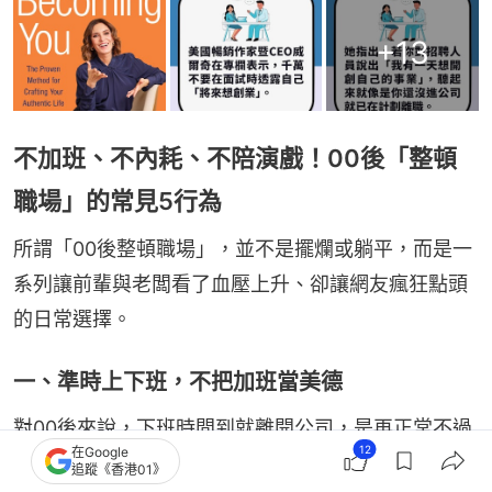
+
13
不加班、不內耗、不陪演戲！00後「整頓
職場」的常見5行為
所謂「00後整頓職場」，並不是擺爛或躺平，而是一
系列讓前輩與老闆看了血壓上升、卻讓網友瘋狂點頭
的日常選擇。
一、準時上下班，不把加班當美德
對00後來說，下班時間到就離開公司，是再正常不過
12
在Google
的事。他們不認為「留下來比較晚」等於比較努力，
追蹤《香港01》