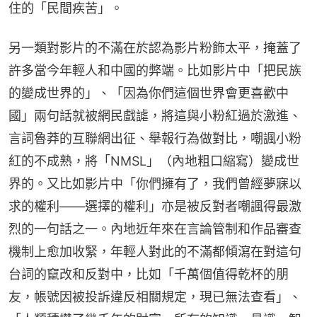
住的「民間疾苦」。
另一類對影片的不滿在於認為影片粉飾太平，掩蓋了
許多當今年輕人和中國的弊端。比如影片中「把民族
的變成世界的」、「因為你們這個世界會更喜歡中
國」兩句話就被網民戲謔，將這與小粉紅過於激進、
言詞魯莽的互聯網出征、舉報行為做對比，嘲諷小粉
紅的不成熟，將「NMSL」（內地粗口縮寫）變成世
界的。又比如影片中「你們擁有了，我們曾經夢寐以
求的權利——選擇的權利」亦是被反對者嘲諷得最激
烈的一句話之一。內地近年來在言論管制和作品審查
機制上愈加收緊，年輕人對此的不滿都傾瀉在對這句
台詞的竄改和反對中，比如「千萬個值得乾杯的朋
友，帳號因被投訴違反相關規定，現已無法查看」、