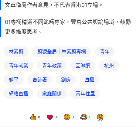
文章僅屬作者意見，不代表香港01立場。
01專欄精選不同範疇專家，豐富公共輿論場域，鼓勵
更多維度思考。
林素蔚
蔚觀全局｜林素蔚專欄
青年
青年就業
青年政策
互聯網
杭州
躺平
審計署
劏房
直播
網絡直播
家庭關係
青年住屋
8
0
0
1
1