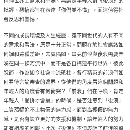
精神世界上需求和不滿。無論是年輕人對《後浪》的
批評、惡搞都旨在表達「你們並不懂」，而這值得社
會反思和警惕。
不同的成長環境及人生經歷，讓不同世代的人有不同
的需求和看法，原是十分正常。問題在於社會應該如
何調和這種差距，去處隔閡，畢竟前浪與後浪需要奔
湧在同一條河流中，而不是各自構建平行世界，彼此
脫節。作為如今社會中流砥柱，各行精英的前浪們如
何看待言論審查的邊界，從他們的角度看這個問題和
年輕人的角度看有何衝突？「前浪」們在呼喚、肯定
年輕人「愛拼才會贏」的時候，是否注意到「後浪」
工資漲幅追不上物價的無力感，面對高樓價的無力
感，是否有設立更好的支援和機制，讓年輕人的努力
能有相應的回報。此次《後浪》不但表明了前浪的聲