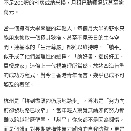
不足200呎的劏房或納米樓，月租已動輒逼近甚至逾
萬元。
當一個擁有大學學歷的年輕人，每個月大半的薪水只
能用來換取一個極其狹窄、甚至不見天日的生存空
間，連基本的「生活尊嚴」都難以維持時，「躺平」
似乎成了他們最理性的選擇。「讀好書、搵份好工、
買樓成家」這條上一代視為理所當然、放諸四海皆準
的成功方程式，對今日香港青年而言，幾乎已成不可
觸及的奢望。
杭州是「拼到盡頭卻仍原地踏步」，香港是「努力向
前卻發現路已收窄」。當年輕人察覺無論如何努力都
難以跨越階層壁壘，「躺平」從來都不是因為懶惰，
而是個體面對長期結構性無力感時的自我防禦，更是