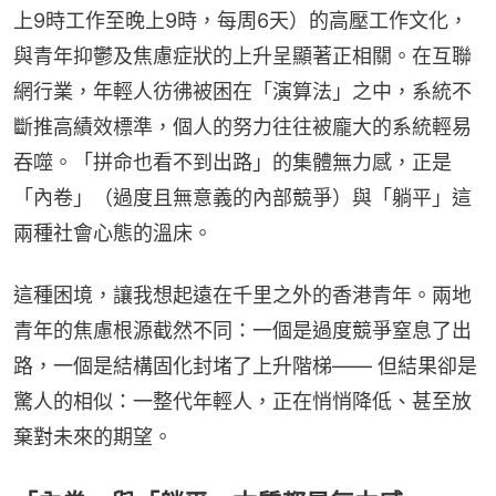
上9時工作至晚上9時，每周6天）的高壓工作文化，
與青年抑鬱及焦慮症狀的上升呈顯著正相關。在互聯
網行業，年輕人彷彿被困在「演算法」之中，系統不
斷推高績效標準，個人的努力往往被龐大的系統輕易
吞噬。「拼命也看不到出路」的集體無力感，正是
「內卷」（過度且無意義的內部競爭）與「躺平」這
兩種社會心態的溫床。
這種困境，讓我想起遠在千里之外的香港青年。兩地
青年的焦慮根源截然不同：一個是過度競爭窒息了出
路，一個是結構固化封堵了上升階梯—— 但結果卻是
驚人的相似：一整代年輕人，正在悄悄降低、甚至放
棄對未來的期望。