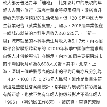
較大部分普通青年「離地」。比如影片中的展現的年
輕人去國外旅行，玩高空跳傘等極限項目，乘搭直升
機觀光等激情精彩的生活體驗。但「2019年中國大學
生就業報告（就業藍皮書）」顯示，2018屆畢業後在
一線城市就業的本科生月收入為6,525元，「新一
線」城市就業的本科畢業生月收入為5,117元。內地招
聘平台智聯招聘發布的《2019年秋季中國僱主需求與
白領人才供給報告》亦顯示，內地38個主要招聘城市
的平均招聘月薪為8,698人民幣。其中，北京、上
海、深圳三個薪酬最高的城市的平均月薪亦只分別為
11,434、10,811與10,276元人民幣。無論是畢業生薪
酬還是整體社會薪酬統計，都與影片展現的精彩紛呈
有所距離，也就不免有年輕人抱怨該影片不識年輕人
「996」（朝9晚9工作6天）、被房貸、車貸死死壓