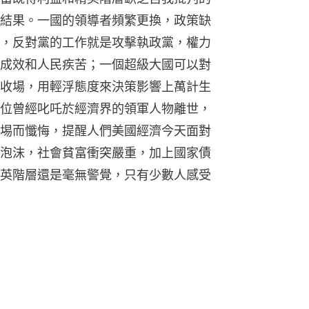
結果。一國的領導者頻繁更換，政策缺
，反對黨的工作就是攻擊執政黨，權力
成效和人民疾苦；一個超級大國可以對
收場，用輕浮態度來決策影響上萬計生
位曾經叱吒於經濟界的領軍人物離世，
埸而懺悔，提醒人們美國經濟今天面對
泡沫，社會貧富衝突嚴重，加上國家債
英階層還是毫無警覺，只有少數人感受