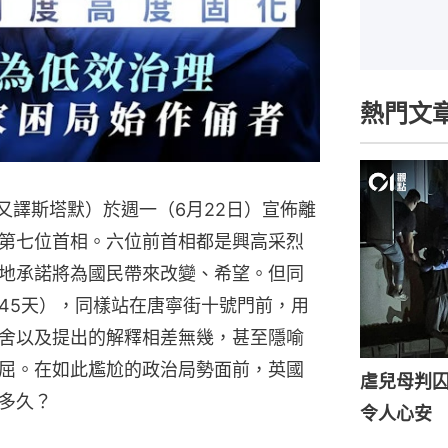
熱門文
er，又譯斯塔默）於週一（6月22日）宣佈離
第七位首相。六位前首相都是興高采烈
地承諾將為國民帶來改變、希望。但同
45天），同樣站在唐寧街十號門前，用
舍以及提出的解釋相差無幾，甚至隱喻
屈。在如此尷尬的政治局勢面前，英國
虐兒母判囚
多久？
令人心安