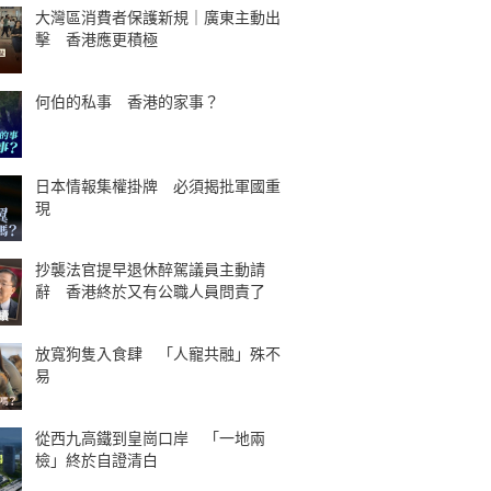
大灣區消費者保護新規｜廣東主動出
擊 香港應更積極
何伯的私事 香港的家事？
日本情報集權掛牌 必須揭批軍國重
現
抄襲法官提早退休醉駕議員主動請
辭 香港終於又有公職人員問責了
放寬狗隻入食肆 「人寵共融」殊不
易
從西九高鐵到皇崗口岸 「一地兩
檢」終於自證清白