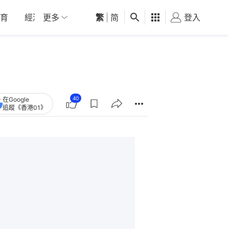
育
經濟
更多
01深圳
繁
觀點
|
简
健康
好食玩飛
登入
女
40
在Google
追蹤《香港01》