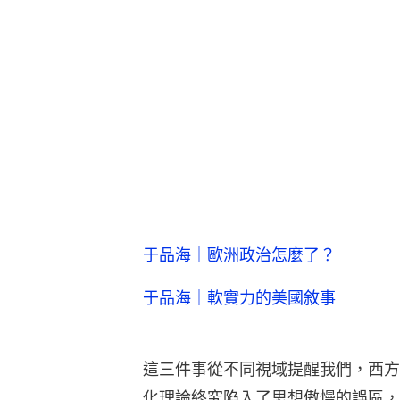
于品海｜歐洲政治怎麼了？
于品海｜軟實力的美國敘事
這三件事從不同視域提醒我們，西方
化理論終究陷入了思想傲慢的誤區，