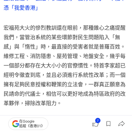
憑「我愛香港」
宏福苑大火的慘烈教訓還在眼前，那種錐心之痛提醒
我們，當管治系統的某些環節對民生問題陷入「無
感」與「惰性」時，最直接的受害者就是普羅百姓。
維修工程、消防隱患、屋苑管理、地盤安全，幾乎每
一個部分都存在大大小小的官僚慣性。特首李家超已
經明令徹查到底，並且必須進行系統性改革；而一個
擁有足夠民意授權和鞭策的立法會，一群真正願意為
民請命的代議士，相信可以更好地成為特區政府的改
革夥伴，掃除改革阻力。
特區治理改革的最大阻力，正是那條由「利益固化藩
7
在Google
追蹤《香港01》
籬」所構成的「老路」。