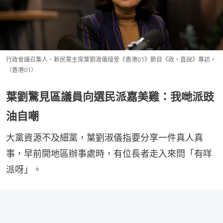
行政會議召集人、新民黨主席葉劉淑儀接受《香港01》節目《政・直說》專訪。
（香港01）
葉劉驚見區議員向選民派嘉美雞：我哋派豉
油自嘲
大黨資源不及細黨，葉劉淑儀指要分享一件真人真
事，早前開地區辦事處時，有位長者走入來問「有咩
派呀」。