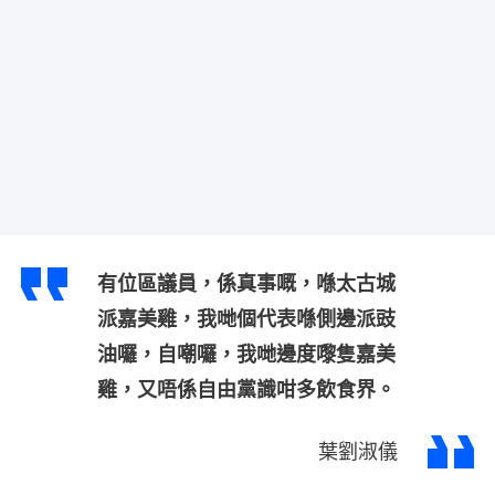
有位區議員，係真事嘅，喺太古城
派嘉美雞，我哋個代表喺側邊派豉
油囉，自嘲囉，我哋邊度嚟隻嘉美
雞，又唔係自由黨識咁多飲食界。
葉劉淑儀