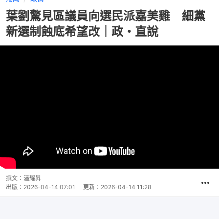
葉劉驚見區議員向選民派嘉美雞 細黨
新選制蝕底希望改｜政・直說
撰文：
潘耀昇
出版：
2026-04-14 07:01
更新：
2026-04-14 11:28