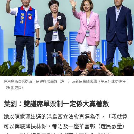
在港島西直選選區，民建聯陳學鋒（左一）及新民黨陳家珮（左三）成功連任。
（梁鵬威攝）
葉劉：雙議席單票制一定係大黨著數
她以陳家珮出選的港島西立法會直選為例，「我就算
可以俾曬薄扶林你，都唔及一座華富邨（選民數量）