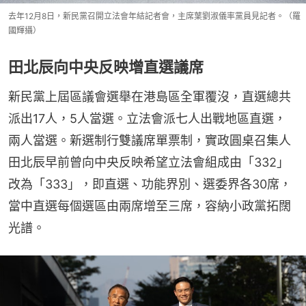
去年12月8日，新民黨召開立法會年結記者會，主席葉劉淑儀率黨員見記者。（羅
國輝攝）
田北辰向中央反映增直選議席
新民黨上屆區議會選舉在港島區全軍覆沒，直選總共
派出17人，5人當選。立法會派七人出戰地區直選，
兩人當選。新選制行雙議席單票制，實政圓桌召集人
田北辰早前曾向中央反映希望立法會組成由「332」
改為「333」，即直選、功能界別、選委界各30席，
當中直選每個選區由兩席增至三席，容納小政黨拓闊
光譜。