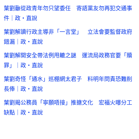
葉劉籲從政青年勿只望委任 寄語黨友勿再犯交通事
件｜政・直說
葉劉解讀行政主導非「一言堂」 立法會要監督政府
錯漏｜政・直說
葉劉解開安全帶法例甩轆之謎 運流局政務官要「贖
罪」｜政・直說
葉劉奇怪「通水」巡棚網太君子 料明年問責恐難削
長俸｜政・直說
葉劉揭公務員「寧願唔接」推搪文化 宏福火曝分工
缺點｜政・直說