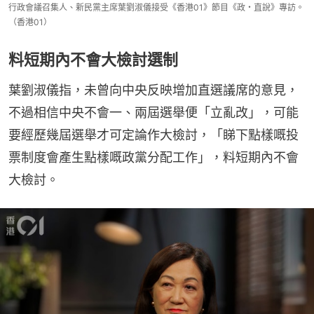
行政會議召集人、新民黨主席葉劉淑儀接受《香港01》節目《政・直說》專訪。
（香港01）
料短期內不會大檢討選制
葉劉淑儀指，未曾向中央反映增加直選議席的意見，
不過相信中央不會一、兩屆選舉便「立亂改」，可能
要經歷幾屆選舉才可定論作大檢討，「睇下點樣嘅投
票制度會產生點樣嘅政黨分配工作」，料短期內不會
大檢討。