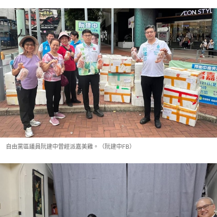
自由黨區議員阮建中曾經派嘉美雞。（阮建中FB）