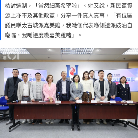
檢討選制，「當然細黨希望啦」。她又說，新民黨資
源上亦不及其他政黨，分享一件真人真事，「有位區
議員喺太古城派嘉美雞，我哋個代表喺側邊派豉油自
嘲囉，我哋邊度嚟嘉美雞啫」。