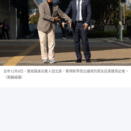
去年12月9日，實政圓桌召集人田北辰，奪得新界西北議席的黨友莊豪鋒見記者。
（梁鵬威攝）