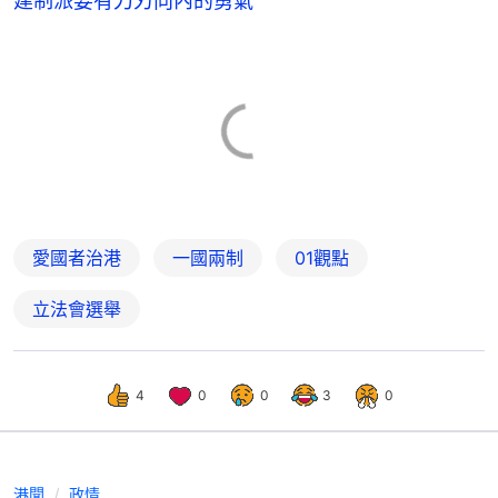
建制派要有刀刃向內的勇氣
愛國者治港
一國兩制
01觀點
立法會選舉
4
0
0
3
0
港聞
政情