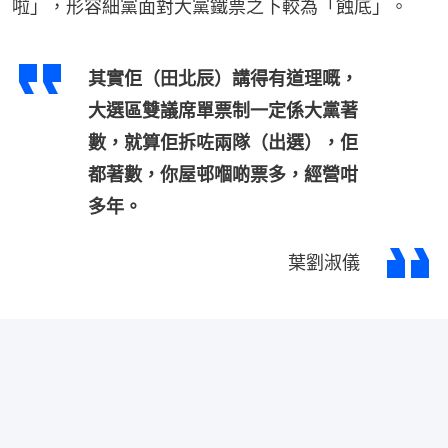
啦」，形容細黨面對大黨鐵票之下較為「蝕底」。
其實佢（田北辰）講得有道理嘅，
大選區雙議席單票制一定係大黨著
數，就算佢拆咗兩隊（出選），佢
都著數，你屋邨嗰啲票多，經營咁
多年。
葉劉淑儀