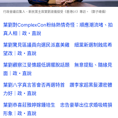
行政會議召集人、新民黨主席葉劉淑儀接受《香港01》專訪。（鄭子峰攝）
葉劉對ComplexCon粉絲熱情奇怪：順應潮流啫、拍
真人相｜政・直說
葉劉驚見區議員向選民派嘉美雞 細黨新選制蝕底希
望改｜政・直說
葉劉觀察江旻憓趨低調擺脫話題 無意提點、隨緣見
面｜政・直說
葉劉八字真言答會否再選特首 讚李家超黑髮濃密體
力好｜政・直說
葉劉恭喜莊雅婷嫁鍾培生 忠告豪華出位求婚吸睛損
形象｜政・直說