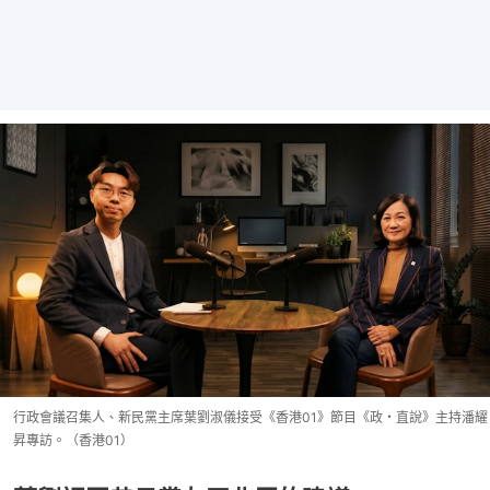
行政會議召集人、新民黨主席葉劉淑儀接受《香港01》節目《政・直說》主持潘耀
昇專訪。（香港01）