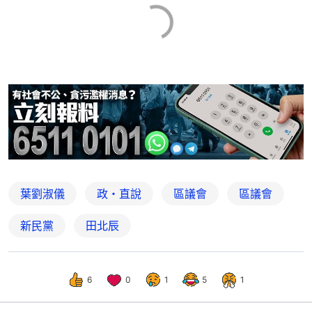
葉劉淑儀
政・直說
區議會
區議會
新民黨
田北辰
6
0
1
5
1