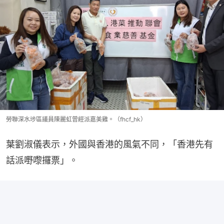
勞聯深水埗區議員陳麗虹曾經派嘉美雞。（fhcf_hk）
葉劉淑儀表示，外國與香港的風氣不同，「香港先有
話派嘢嚟攞票」。