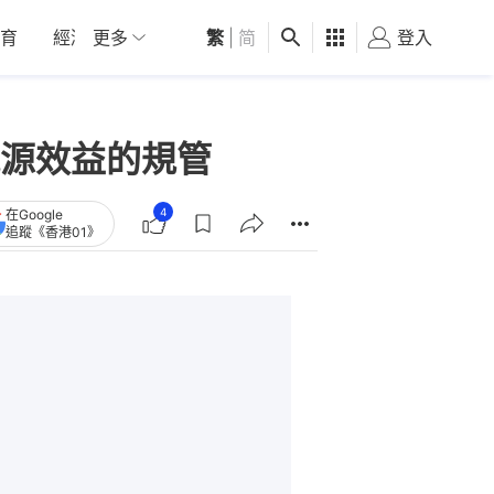
育
經濟
更多
01深圳
繁
觀點
|
简
健康
好食玩飛
登入
女
源效益的規管
4
在Google
追蹤《香港01》