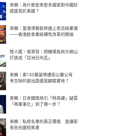
來稿｜為什麼愈來愈多國家對中國好
感度高於美國？
來稿｜當港漂餐飲熱遇上老店結業潮
——香港飲食業結構性改革的開端
陸人龍、張翠容｜把機場島與大嶼山
打造成「亞洲日內瓦」
來稿｜索130萬留學遭拒公審父母
考生缺的是出路還是腳踏實地？
來稿｜日本國情局引「特高課」疑雲
「再軍事化」到了哪一步？
來稿｜私校名單的真正價值 是讓家
長告別選校焦慮