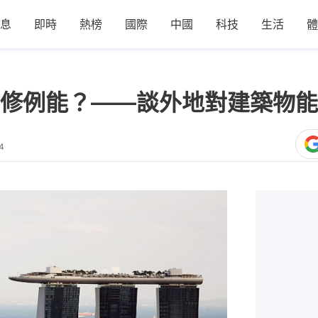
息
即時
熱榜
國際
中國
科技
生活
體
修例能？——談外地對建築物能
4