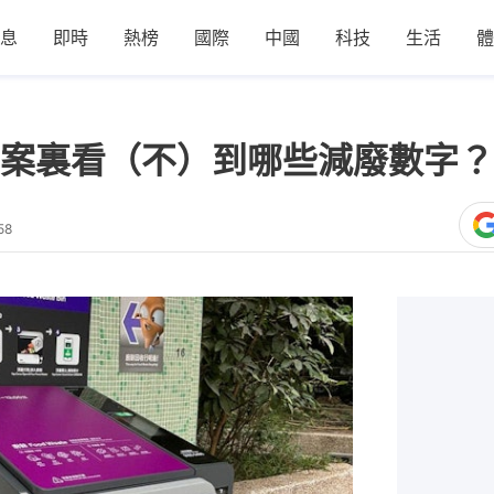
息
即時
熱榜
國際
中國
科技
生活
體
案裏看（不）到哪些減廢數字？
58