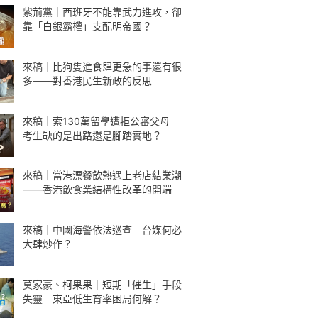
紫荊黨｜西班牙不能靠武力進攻，卻
靠「白銀霸權」支配明帝國？
來稿｜比狗隻進食肆更急的事還有很
多——對香港民生新政的反思
來稿｜索130萬留學遭拒公審父母
考生缺的是出路還是腳踏實地？
來稿｜當港漂餐飲熱遇上老店結業潮
——香港飲食業結構性改革的開端
來稿｜中國海警依法巡查 台媒何必
大肆炒作？
莫家豪、柯果果｜短期「催生」手段
失靈 東亞低生育率困局何解？