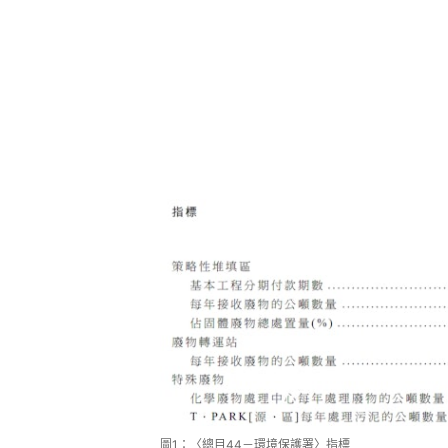
圖1：〈總目44－環境保護署〉指標