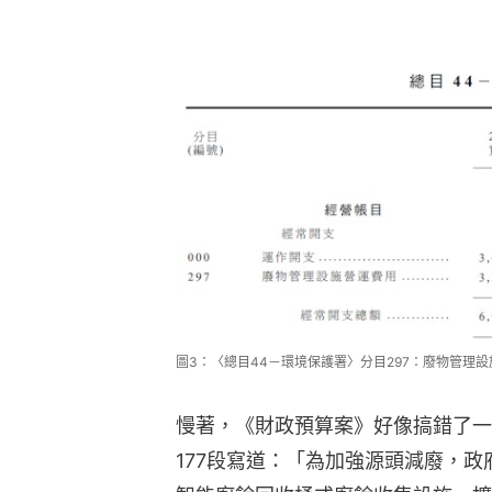
圖3：〈總目44－環境保護署〉分目297：廢物管理
慢著，《財政預算案》好像搞錯了一
177段寫道：「為加強源頭減廢，