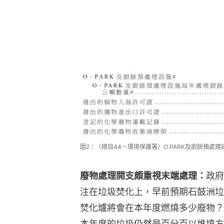
圖2：〈總目44－環境保護署〉O‧PARK及廚餘預處
廢物處理開支頗重視末端處理：
政府
注在垃圾焚化上，早前預期石鼓洲垃
焚化爐將會在本年度燃燒多少廢物？
本年度的垃圾仍然是百分百以堆填方