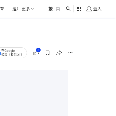
育
經濟
更多
01深圳
繁
觀點
|
简
健康
好食玩飛
登入
女
6
在Google
追蹤《香港01》