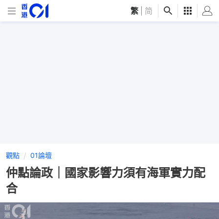
繁
|
简
觀點
01論壇
仲點論政｜國家影響力須有海軍實力配
合