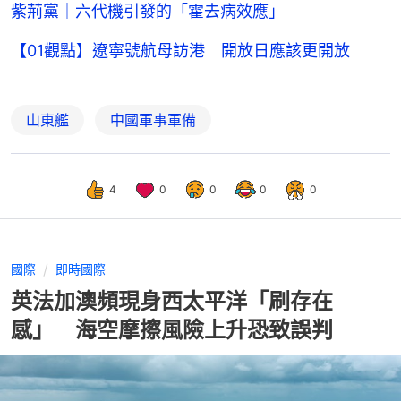
紫荊黨｜六代機引發的「霍去病效應」
【01觀點】遼寧號航母訪港 開放日應該更開放
山東艦
中國軍事軍備
4
0
0
0
0
國際
即時國際
英法加澳頻現身西太平洋「刷存在
感」 海空摩擦風險上升恐致誤判