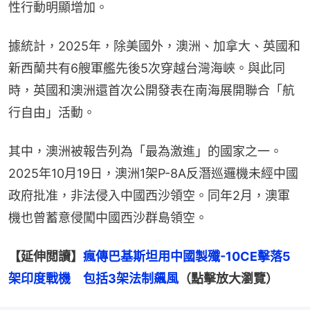
性行動明顯增加。
據統計，2025年，除美國外，澳洲、加拿大、英國和
新西蘭共有6艘軍艦先後5次穿越台灣海峽。與此同
時，英國和澳洲還首次公開發表在南海展開聯合「航
行自由」活動。
其中，澳洲被報告列為「最為激進」的國家之一。
2025年10月19日，澳洲1架P-8A反潛巡邏機未經中國
政府批准，非法侵入中國西沙領空。同年2月，澳軍
機也曾蓄意侵闖中國西沙群島領空。
【延伸閲讀】
瘋傳巴基斯坦用中國製殲-10CE擊落5
架印度戰機　包括3架法制飆風
（點擊放大瀏覽）