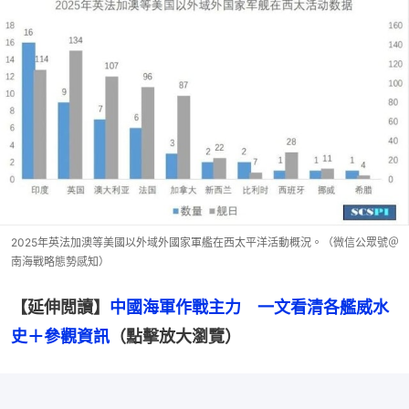
2025年英法加澳等美國以外域外國家軍艦在西太平洋活動概況。（微信公眾號＠
南海戰略態勢感知）
【延伸閲讀】
中國海軍作戰主力　一文看清各艦威水
史＋參觀資訊
（點擊放大瀏覽）