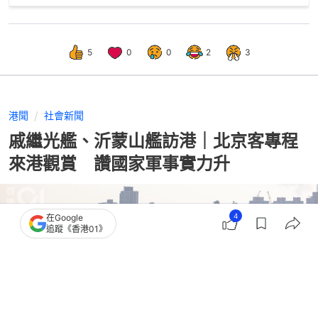
5
0
0
2
3
港聞
社會新聞
戚繼光艦、沂蒙山艦訪港｜北京客專程
來港觀賞 讚國家軍事實力升
4
在Google
追蹤《香港01》