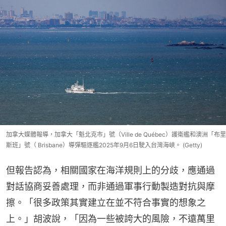
加拿大媒體報導，加拿大「魁北克市」號（Ville de Québec）護衛艦和澳洲「布里
斯班」號（ Brisbane）導彈驅逐艦2025年9月6日駛入台灣海峽。 (Getty)
但報告認為，相關國家在海洋規則上的分歧，應通過
對話協商妥善處理，而非通過軍事行動製造對抗與摩
擦。「很多政策其實建立在並不符合事實的想象之
上。」胡波說，「因為一些被誇大的風險，不遠萬里