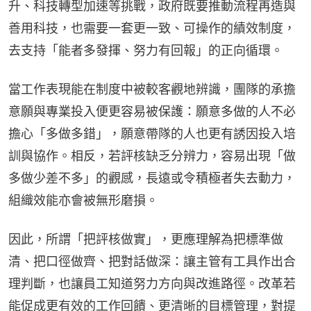
升、科技轉型加速等挑戰，政府既要推動流程再造與
善用科技，也需要一套更一致、可操作的績效制度，
去支持「能者多發揮、努力有回報」的正向循環。
當工作表現能在制度中被較客觀地辨識，團隊的承擔
意願與專業投入便更容易被保護：願意多做的人不必
擔心「多做多錯」，願意帶隊的人也更有誘因投入培
訓與協作。相反，若評核缺乏分辨力，容易出現「做
多做少差不多」的觀感，長遠或令積極者失去動力，
組織效能亦會被無形磨損。
因此，所謂「把評核做實」，更應理解為把標準做
清、把口徑做齊、把對話做深：讓主管有工具作出合
理判斷，也讓員工知道努力方向與改進路徑。改革若
能促成更有效的工作回饋、更清晰的目標管理，對提