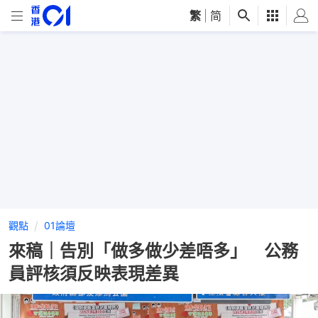
繁
|
简
觀點
01論壇
來稿｜告別「做多做少差唔多」 公務
員評核須反映表現差異