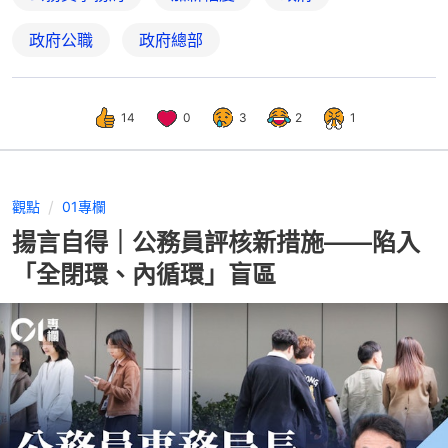
政府公職
政府總部
14
0
3
2
1
觀點
01專欄
揚言自得｜公務員評核新措施——陷入
「全閉環、內循環」盲區