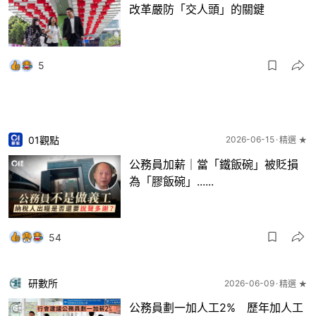
改革嚴防「交人頭」的關鍵
5
01觀點
2026-06-15
精選 ★
公務員加薪｜當「鐵飯碗」被貶損
為「膠飯碗」......
54
研數所
2026-06-09
精選 ★
公務員劃一加人工2% 歷年加人工