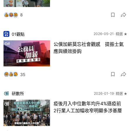
8
01觀點
2026-05-21
精選 ★
公僕加薪莫忘社會觀感 提振士氣
應與績效掛鈎
35
研數所
2026-01-19
精選 ★
疫後月入中位數年均升4%遜疫前
2行業人工加幅收窄明顯多涉基層