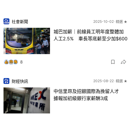
社會新聞
2025-10-02
精選 ★
城巴加薪｜前線員工明年度整體加
人工2.5% 車長等底薪至少加$600
8
財經快訊
2025-08-22
精選 ★
中信里昂及招銀國際為挽留人才
據報加初級銀行家薪酬3成
6