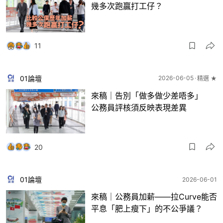
幾多次跑贏打工仔？
11
01論壇
2026-06-05
精選 ★
來稿｜告別「做多做少差唔多」
公務員評核須反映表現差異
20
01論壇
2026-06-01
來稿｜公務員加薪——拉Curve能否
平息「肥上瘦下」的不公爭議？