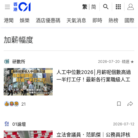
繁
|
简
港聞
娛樂
酒店優惠碼
天氣消息
即時
熱榜
國際
加薪幅度
研數所
2026-07-20
精選 ★
人工中位數2026│月薪呢個數高過
一半打工仔！最新各行業職級人工
21
01論壇
2026-07-12
立法會議員．范凱傑｜公務員評核