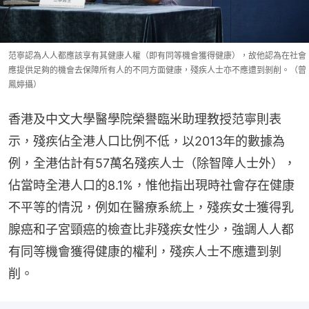
范寧認為人人都應該享有其健康人權（即有同等機會獲得健康），故他認為在社會
應提供足夠的機會去保障所有人的不同方面健康，殘疾人士亦不應遭到剝削。（曾
鳳婷攝）
香港及中文大學醫學院榮譽臨米助理教授范寧則表
示，殘疾佔全港人口比例不低，以2013年的數據為
例，全港估計有57萬名殘疾人士（除智障人士外），
佔當時全港人口的8.1%，惟他指出現時社會存在健康
不平等的情況，例如在醫療系統上，殘疾女士獲得乳
腺癌和子宮頸癌的檢查比非殘疾女性少，強調人人都
有同等機會獲得健康的權利，殘疾人士不應遭到剝
削。