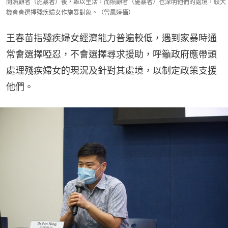
開照顧者（施暴者）後，難以生活，而照顧者（施暴者）也深明他們的處境，較大
機會會選擇殘疾婦女作施暴對象。（曾鳳婷攝）
王春苗指殘疾婦女經濟能力普遍較低，遇到家暴時通
常會選擇啞忍，不會選擇尋求援助，呼籲政府應帶頭
處理殘疾婦女的現況及針對其處境，以制定政策支援
他們。