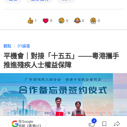
1
0
0
0
0
觀點
01論壇
平機會｜對接「十五五」——粵港攜手
推進殘疾人士權益保障
4
在Google
追蹤《香港01》