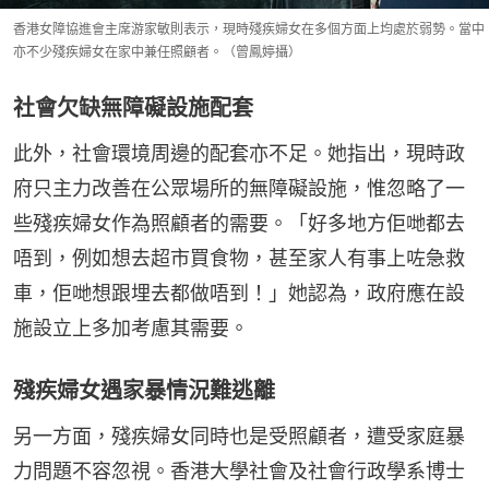
香港女障協進會主席游家敏則表示，現時殘疾婦女在多個方面上均處於弱勢。當中
亦不少殘疾婦女在家中兼任照顧者。（曾鳳婷攝）
社會欠缺無障礙設施配套
此外，社會環境周邊的配套亦不足。她指出，現時政
府只主力改善在公眾場所的無障礙設施，惟忽略了一
些殘疾婦女作為照顧者的需要。「好多地方佢哋都去
唔到，例如想去超市買食物，甚至家人有事上咗急救
車，佢哋想跟埋去都做唔到！」她認為，政府應在設
施設立上多加考慮其需要。
殘疾婦女遇家暴情況難逃離
另一方面，殘疾婦女同時也是受照顧者，遭受家庭暴
力問題不容忽視。香港大學社會及社會行政學系博士