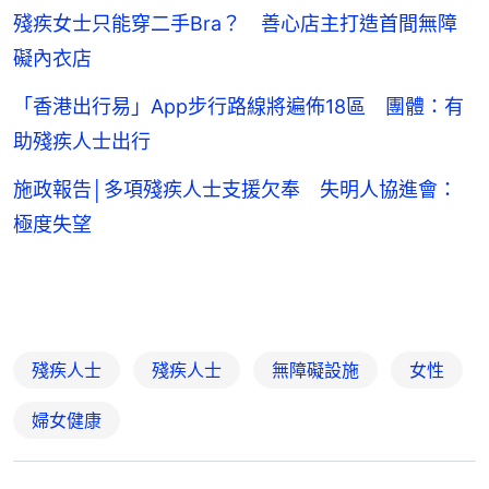
殘疾女士只能穿二手Bra？ 善心店主打造首間無障
礙內衣店
「香港出行易」App步行路線將遍佈18區 團體：有
助殘疾人士出行
施政報告│多項殘疾人士支援欠奉 失明人協進會：
極度失望
殘疾人士
殘疾人士
無障礙設施
女性
婦女健康