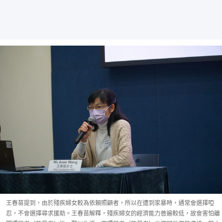
王春苗提到，由於殘疾婦女較為依賴照顧者，所以在遭到家暴時，通常會選擇啞
忍，不會選擇尋求援助。王春苗解釋，殘疾婦女的經濟能力普遍較低，故會害怕離