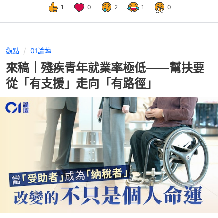
1
0
2
1
0
觀點
01論壇
來稿｜殘疾青年就業率極低——幫扶要
從「有支援」走向「有路徑」