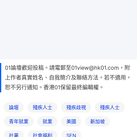
01論壇歡迎投稿。請電郵至01view@hk01.com，附
上作者真實姓名、自我簡介及聯絡方法。若不適用，
恕不另行通知。香港01保留最終編輯權。
論壇
殘疾人士
殘疾歧視
殘疾人士
青年就業
就業
美國
新加坡
社署
社會福利
SEN