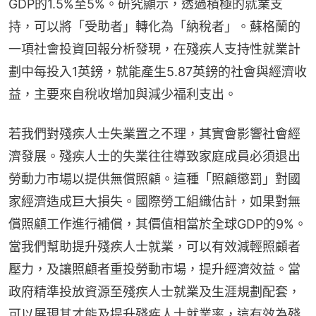
GDP的1.5%至5%。研究顯示，透過積極的就業支
持，可以將「受助者」轉化為「納稅者」。蘇格蘭的
一項社會投資回報分析發現，在殘疾人支持性就業計
劃中每投入1英鎊，就能產生5.87英鎊的社會與經濟收
益，主要來自稅收增加與減少福利支出。
若我們對殘疾人士失業置之不理，其實會影響社會經
濟發展。殘疾人士的失業往往導致家庭成員必須退出
勞動力市場以提供無償照顧。這種「照顧懲罰」對國
家經濟造成巨大損失。國際勞工組織估計，如果對無
償照顧工作進行補償，其價值相當於全球GDP的9%。
當我們幫助提升殘疾人士就業，可以有效減輕照顧者
壓力，及讓照顧者重投勞動市場，提升經濟效益。當
政府精準投放資源至殘疾人士就業及生涯規劃配套，
可以展現其才能及提升殘疾人士就業率，這有效為殘