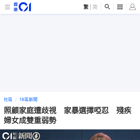
繁
|
简
社區
18區新聞
照顧家庭遭歧視 家暴選擇啞忍 殘疾
婦女成雙重弱勢