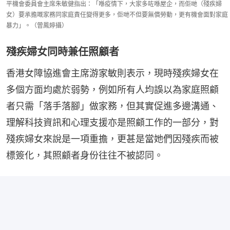
平機會委員會主席朱敏健指出：「喺疫情下，大家多咗喺屋企，而佢哋（殘疾婦
女）要承擔嘅家務同家庭責任變得更多，佢哋不但要無償勞動，更有機會面對家庭
暴力」。（曾鳳婷攝）
殘疾婦女同時兼任照顧者
香港女障協進會主席游家敏則表示，現時殘疾婦女在
多個方面均處於弱勢，例如所有人均誤以為家庭照顧
者只需「落手落腳」做家務，但其實促進多邊溝通、
理解科技資訊和心理支援亦是照顧工作的一部分，對
殘疾婦女來說是一項重擔，更甚是當她們因殘疾而被
標簽化，其照顧者身份往往不被認同。