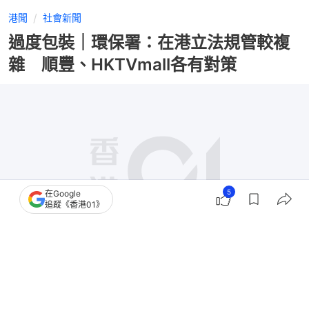
港聞
社會新聞
過度包裝｜環保署：在港立法規管較複
雜 順豐、HKTVmall各有對策
5
在Google
追蹤《香港01》
撰文：
陳佩瑩 戴慧豐 羅敏妍 梁偉權 羅日昇 蔡正邦 王譯揚 翁鈺輝
出版：
2026-07-25 07:00
更新：
2026-07-25 18:54