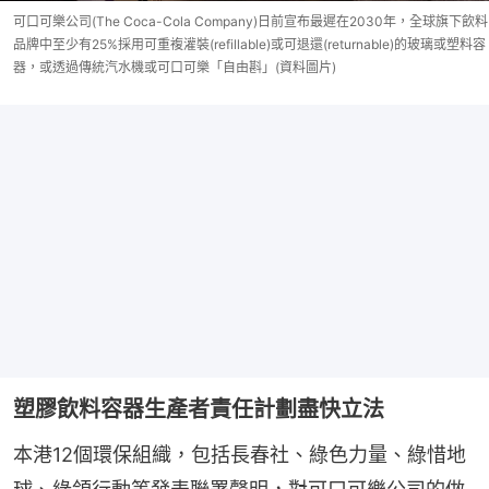
可口可樂公司(The Coca-Cola Company)日前宣布最遲在2030年，全球旗下飲料
品牌中至少有25%採用可重複灌裝(refillable)或可退還(returnable)的玻璃或塑料容
器，或透過傳統汽水機或可口可樂「自由斟」(資料圖片)
塑膠飲料容器生產者責任計劃盡快立法
本港12個環保組織，包括長春社、綠色力量、綠惜地