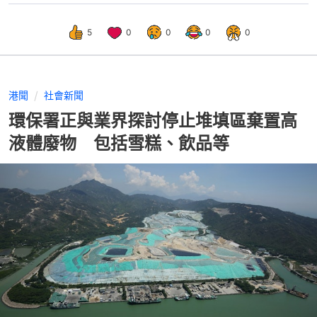
5
0
0
0
0
港聞
社會新聞
環保署正與業界探討停止堆填區棄置高
液體廢物 包括雪糕、飲品等