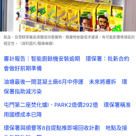
飲品、及雪糕等屬高液體成份廢棄物，廢棄物會變成滲濾液，有可能影響堆填區的
穩定性。（資料圖片/駱煥琳攝）
審計報告｜智能廚餘機安裝逾期 環保署：批新合約
會做好前期準備
油塘最後一間混凝土廠6月中停運 未來將遷拆 環
保署指助減污染
屯門第二座焚化爐I．PARK2造價292億 環保署稱准
用國標成本已降
環保署與順豐等8自提點推即場回收計劃 地點及接