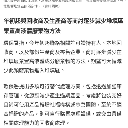
個人護理產品如沐浴露、潤膚霜屬高液體成份廢棄物，廢棄物會變成滲濾液，有可
能影響堆填區的穩定性。（資料圖片）
年初起與回收商及生產商等商討逐步減少堆填區
棄置高液體廢棄物方法
環保署指，今年初起聯絡相關許可證持有人、本地回
收商，以及部份生產商及零售企業，商討逐步減少在
堆填區棄置高液體成分廢棄物的方法，期望可大幅減
少此類廢棄物進入堆填區。
環保署提出多項可行替代處理方案，包括透過加強庫
存管理，從源頭減少產生過期產品、考慮將包裝完好
且尚可使用產品轉贈社福機構或慈善團體，至於不適
合捐贈的產品，則可自行購置處理設備，或交由具備
相關處理能力的回收商處理。