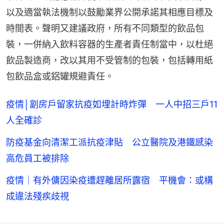
以及適當執法機制以鼓勵業界公開承諾其相應目標及
時間表。聲明又建議政府，所有不同類型的飲品包
裝，一併納入飲料容器的生產者責任制當中，以杜絕
飲品製造商，改以其用不受管制的包裝，包括轉用紙
包飲品盒或鋁罐規避責任。
疫情│劏房戶留家抗疫如埋計時炸彈 一人中招三戶11
人全確診
防疫基金向清潔工派抗疫津貼 公立醫院及港鐵感染
高危員工被排除
疫情｜有外傭因染疫遭趕離居所露宿 平機會：或構
成違法殘疾歧視