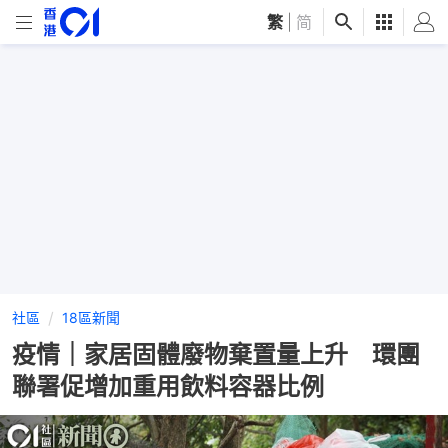
繁
|
简
社區
18區新聞
疫情｜家居固體廢物棄置量上升 環團
聯署促增加重用飲料容器比例