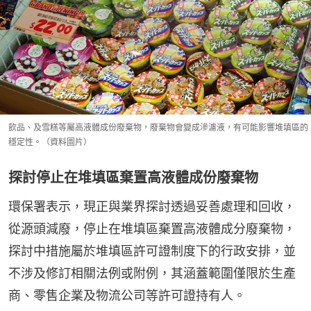
飲品、及雪糕等屬高液體成份廢棄物，廢棄物會變成滲濾液，有可能影響堆填區的
穩定性。（資料圖片）
探討停止在堆填區棄置高液體成份廢棄物
環保署表示，現正與業界探討透過妥善處理和回收，
從源頭減廢，停止在堆填區棄置高液體成分廢棄物，
探討中措施屬於堆填區許可證制度下的行政安排，並
不涉及修訂相關法例或附例，其涵蓋範圍僅限於生產
商、零售企業及物流公司等許可證持有人。