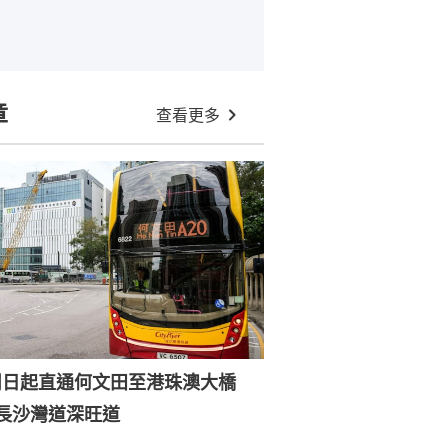
章
查看更多
0周日起直通何文田至港珠澳大橋
經長沙灣道深旺道