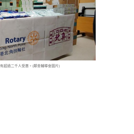
有超過二千人受惠。(鄰舍輔導會圖片)
東涌上嶺皮村屋，其居住的村屋二樓單
作，未能外出購買快速檢測包及其他抗
處求助，獲發快速檢測劑，解決她與兒