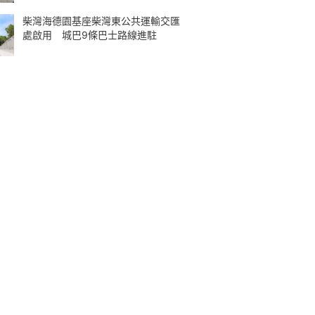
柴灣海德園基座柴灣東公共運輸交匯
處啟用 城巴9條巴士路線進駐