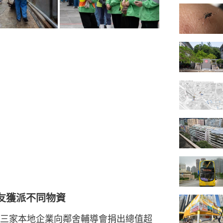
友獲派不同物資
三家本地企業向鄰舍輔導會捐出總值超