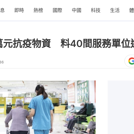
息
即時
熱榜
國際
中國
科技
生活
體
元抗疫物資 料40間服務單位逾
36