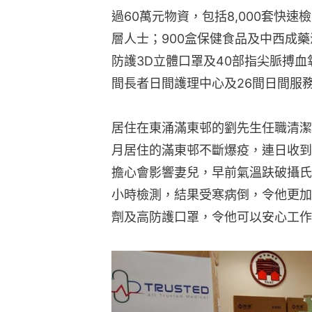
過60萬元物資，包括8,000套快速
層人士；900盒保健食品及中西成藥派
防護3D立體口罩及40部指尖脈搏血
間長者日間護理中心及26間日間服務
居住在東涌滿東邨的劉先生任職清潔
月居住的滿東邨不斷爆疫，連日收到
擔心會影響妻兒，早前氣溫趺破攝氏
小時檢測，結果受寒病倒，令他更加
劑及高防護口罩，令他可以安心工作