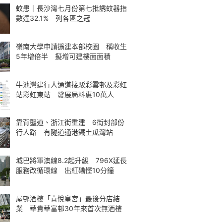
蚊患｜長沙灣七月份第七批誘蚊器指
數達32.1% 列各區之冠
嶺南大學申請擴建本部校園 稱收生
5年增倍半 擬增可建樓面面積
牛池灣建行人通道接駁彩雲邨及彩虹
站彩虹東站 發展局料惠10萬人
靠背壟道、浙江街重建 6街封部份
行人路 有隧道通港鐵土瓜灣站
城巴將軍澳線8.2起升級 796X延長
服務改循環線 出紅磡慳10分鐘
屋邨酒樓「喜悅皇宮」最後分店結
業 華貴華富邨30年來首次無酒樓