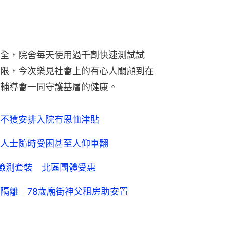
人士隨時受困甚至人仰車翻
檢測套裝 北區團體受惠
隔離 78歲廟街神父租房助安置
導會
1
0
0