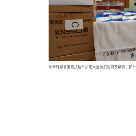
鄰舍輔導會獲兩扶輪社捐贈大量防疫物資及藥物，預計
院舍自購物資應付需求有難度
譚女士與擔任機場保安的兒子同住於
位出現確診個案，兒子因需要輪班工
疫用品，於是向鄰舍輔導會東涌辦事
子即時需要。