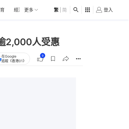
育
經濟
更多
01深圳
繁
觀點
|
简
健康
好食玩飛
登入
女
2,000人受惠
9
在Google
追蹤《香港01》