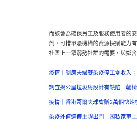
調查揭公屋垃圾房設計有缺陷 輪椅
疫情｜香港哥爾夫球會贈2萬個快速
染疫外傭遭僱主趕出門 困私家車上
新冠肺炎
18區新聞
鄰舍輔
6
2