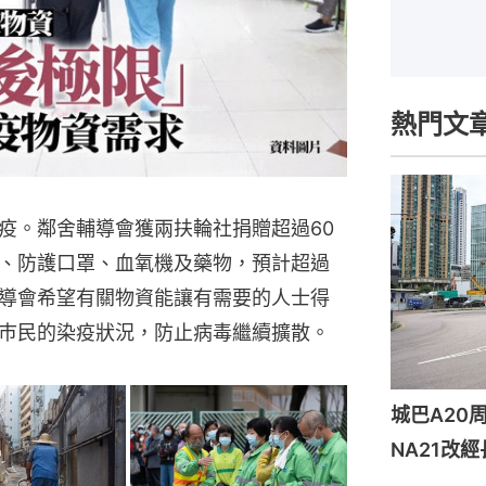
熱門文
疫。鄰舍輔導會獲兩扶輪社捐贈超過60
、防護口罩、血氧機及藥物，預計超過
。輔導會希望有關物資能讓有需要的人士得
巿民的染疫狀況，防止病毒繼續擴散。
城巴A2
NA21改