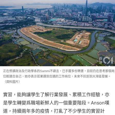
正在修讀政治及行政學系的Sammi不諱言，已手握多份聘書，目前仍在思考那個崗
位較適合自己，她亦表示若果遇到合適的工作崗位，未來不抗拒到大灣區發展。
（資料圖片）
實習，能夠讓學生了解行業發展、累積工作經驗，亦
是學生轉變爲職場新鮮人的一個重要階段。Anson嘆
道，持續兩年多的疫情，打亂了不少學生的實習計