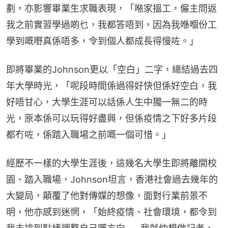
劃，亦影響畢業生求職表現，「𠵱家搵工，僱主問返
我之前實習學過啲乜，我都答唔到，因為我喺嗰份工
學到嘅嘢真係唔多，令到個人都成長得慢咗。」
即將畢業的Johnson更以「空白」二字，總結過去四
年大學時光，「呢段時間係過得好快但係好空白，我
好唔甘心，大學生涯可以話係人生中獨一無二的時
光，原本係可以玩得好盡興，但係疫情之下好多片段
都冇咗，係踏入職場之前嘅一個可惜。」
經歷不一樣的大學生涯後，這幾名大學生即將離開校
園、踏入職場，Johnson坦言，香港社會過去幾年的
大變局，顛覆了他對傳媒的想像，面對行業前景不
明，他亦感到迷惘，「始終疫情、社會環境，都令到