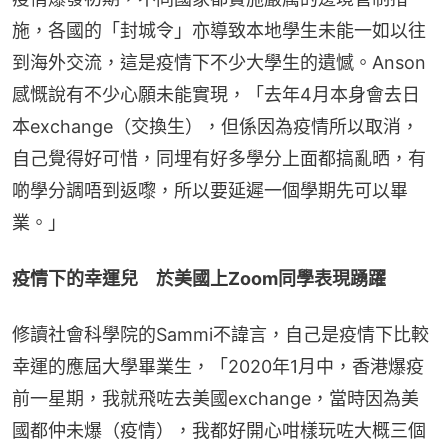
施，各國的「封城令」亦導致本地學生未能一如以往
到海外交流，這是疫情下不少大學生的遺憾。Anson
感慨說有不少心願未能實現，「去年4月本身會去日
本exchange（交換生），但係因為疫情所以取消，
自己覺得好可惜，同埋有好多學分上面都搞亂晒，有
啲學分調唔到返嚟，所以要延遲一個學期先可以畢
業。」
疫情下的幸運兒　於美國上Zoom同學表現踴躍
修讀社會科學院的Sammi不諱言，自己是疫情下比較
幸運的應屆大學畢業生，「2020年1月中，香港爆疫
前一星期，我就飛咗去美國exchange，當時因為美
國都仲未爆（疫情），我都好開心咁樣玩咗大概三個