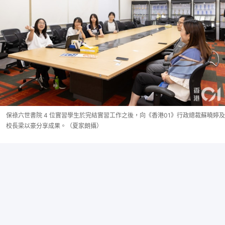
保祿六世書院 4 位實習學生於完結實習工作之後，向《香港01》行政總裁蘇曉婷及
校長梁以豪分享成果。（夏家朗攝）