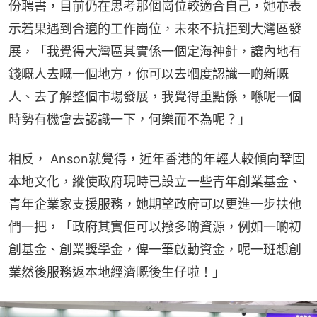
份聘書，目前仍在思考那個崗位較適合自己，她亦表
示若果遇到合適的工作崗位，未來不抗拒到大灣區發
展，「我覺得大灣區其實係一個定海神針，讓內地有
錢嘅人去嘅一個地方，你可以去嗰度認識一啲新嘅
人、去了解整個市場發展，我覺得重點係，喺呢一個
時勢有機會去認識一下，何樂而不為呢？」
相反， Anson就覺得，近年香港的年輕人較傾向鞏固
本地文化，縱使政府現時已設立一些青年創業基金、
青年企業家支援服務，她期望政府可以更進一步扶他
們一把，「政府其實佢可以撥多啲資源，例如一啲初
創基金、創業獎學金，俾一筆啟動資金，呢一班想創
業然後服務返本地經濟嘅後生仔啦！」