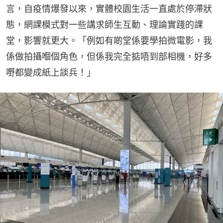
言，自疫情爆發以來，實體校園生活一直處於停滯狀
態，網課模式對一些講求師生互動、理論實踐的課
堂，影響就更大。「例如有啲堂係要學拍微電影，我
係做拍攝嗰個角色，但係我完全掂唔到部相機，好多
嘢都變成紙上談兵！」