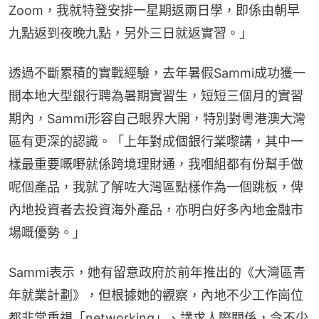
Zoom，我就特登安排一星期返兩日學，即係由朝早
九點返到夜晚九點，另外三日就返實習。」
透過不斷累積的實戰經驗，去年暑假Sammi成功獲一
間本地大型銀行聘為暑期實習生，短短三個月的實習
期內，Sammi形容自己眼界大開，特別對粵港澳大灣
區有更深的認識。「上年對成個銀行業嚟講，其中一
樣最重要嘅嘢就係跨境理財通，我嗰組都有份幫手做
呢個產品，我就了解咗大灣區點樣作為一個跳板，俾
內地投資者去投資海外產品，亦明白好多內地金融市
場嘅優勢。」
Sammi表示，她有留意政府於前年推出的《大灣區青
年就業計劃》，但根據她的觀察，內地不少工作崗位
都非常重視「networking」、講求人際關係，令不少