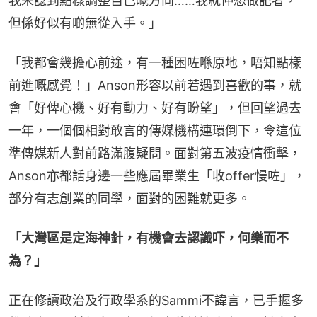
我未諗到點樣調整自己嘅方向……我就仲想做記者，
但係好似有啲無從入手。」
「我都會幾擔心前途，有一種困咗喺原地，唔知點樣
前進嘅感覺！」Anson形容以前若遇到喜歡的事，就
會「好俾心機、好有動力、好有盼望」，但回望過去
一年，一個個相對敢言的傳媒機構連環倒下，令這位
準傳媒新人對前路滿腹疑問。面對第五波疫情衝擊，
Anson亦都話身邊一些應屆畢業生「收offer慢咗」，
部分有志創業的同學，面對的困難就更多。
「大灣區是定海神針，有機會去認識吓，何樂而不
為？」
正在修讀政治及行政學系的Sammi不諱言，已手握多