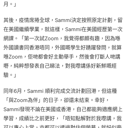
月。」
其後，疫情席捲全球，Sammi決定按照原定計劃，留
在美國繼續學業，就這樣，Sammi在美國經歷第一次
網課。「第一次試Zoom，我覺得都頗有趣，因為喺
外國讀書同香港唔同，外國嘅學生好踴躍發問，就算
喺Zoom，佢哋都會好主動舉手，然後會打斷人哋講
嘢，純粹想發表自己睇法，對我嚟講係好新鮮嘅經
驗。」
同年6月，Sammi 順利完成交流計劃回港，但這種
「與Zoom為伴」的日子，卻還未結束。幸好，
Sammi發現不論在美國或香港，自己都能夠適應網上
學習，成績比之前更好，「唔知點解對於我嚟講，我
可以專心上堂，亦都可以透過對住個螢幕，就好似旁