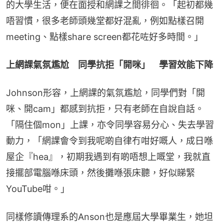
的大學生活，便在面授和網課之間徘徊。「起初都幾
唔習慣，很多老師頭幾堂都好混亂，例如點樣召開
meeting、點樣share screen都花咗好多時間。」
上網課氣氛尷尬　同學抗拒「開咪」　學習效能下降
Johnson形容，上網課的氣氛尷尬，同學們對「開
咪、開cam」都感到抗拒，只有老師在自說自話。
「隔住個mon」上課，亦令同學容易分心、失去學習
動力，「網課會令到我呢啲自律冇咁好嘅人，成日喺
屋企『hea』，初期我遇到有啲唔想上嘅堂，我就直
接擺部電腦喺床頭，然後攤喺張床聽，好似睇緊
YouTube咁。」
同樣修讀傳理系的Anson也是應屆大學畢業生，她坦