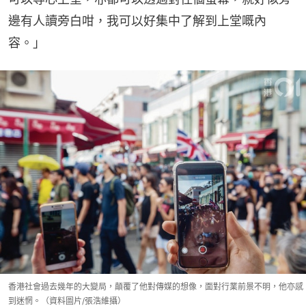
邊有人讀旁白咁，我可以好集中了解到上堂嘅內
容。」
香港社會過去幾年的大變局，顛覆了他對傳媒的想像，面對行業前景不明，他亦感
到迷惘。（資料圖片/張浩維攝）