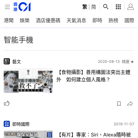
繁
|
简
港聞
娛樂
酒店優惠碼
天氣消息
即時
熱榜
國際
智能手機
藝文
2020-08-13
精選 ★
【食物攝影】善用構圖法突出主體
外 如何建立個人風格？
即時國際
2019-11-07
【有片】專家：Siri、Alexa隨時被