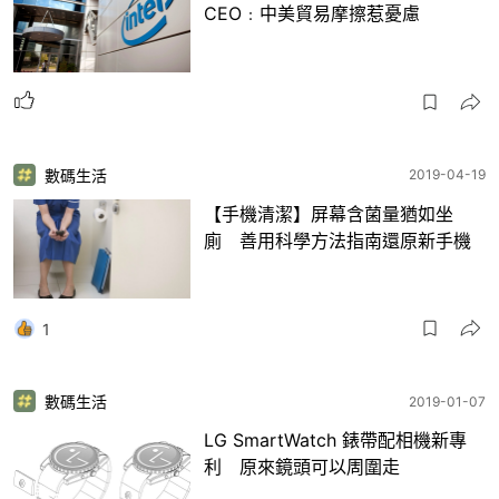
CEO﹕中美貿易摩擦惹憂慮
數碼生活
2019-04-19
【手機清潔】屏幕含菌量猶如坐
廁 善用科學方法指南還原新手機
1
數碼生活
2019-01-07
LG SmartWatch 錶帶配相機新專
利 原來鏡頭可以周圍走